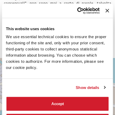
consensuali”, non sono mai a corto di parole, talvolta
brutalmente schiette ma molto spesso esilaranti, un po’
come quelle che i ragazzini in carne e ossa sognano di
pronunciare ma raramente pronunciano. Tutto questo è vero.
Eppure
Claudine
è una commedia americana di prim’ordine
che da spessore a una forma popolare. É anche il primo film
This website uses cookies
importante sulla vita contemporanea degli afroamericani a
We use essential technical cookies to ensure the proper
raccontare le speranze, le lotte, le sconfitte e le frustrazioni
functioning of the site and, only with your prior consent,
di persone che non siano superpoliziotti, supermusicisti,
superstalloni o superspacciatori”. (Vincent Canby)
third-party cookies to collect anonymous statistical
information about browsing. You can choose which
TEATRO
cookies to authorize. For more information, please see
+
PICCOLO
our cookie policy.
ARSENALE
−
SESTIERE
CASTELLO
Show details
CAMPO
DELLA
TANA,
2169/F
Accept
30122
VENEZIA