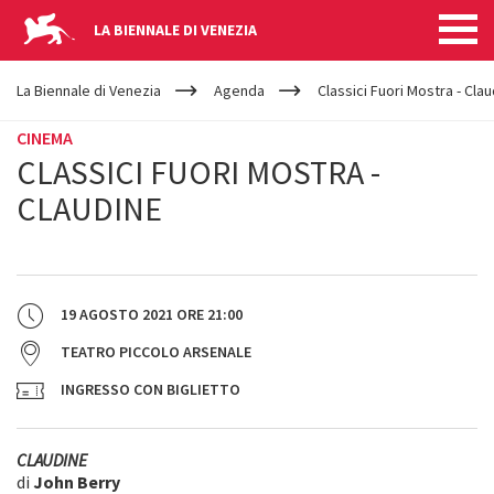
LA BIENNALE DI VENEZIA
YOUR
Salta al contenuto principale
ARE
La Biennale di Venezia
Agenda
Classici Fuori Mostra - Cla
HERE
CINEMA
CLASSICI FUORI MOSTRA -
CLAUDINE
19 AGOSTO 2021
ORE
21:00
TEATRO PICCOLO ARSENALE
INGRESSO CON BIGLIETTO
CLAUDINE
di
John Berry