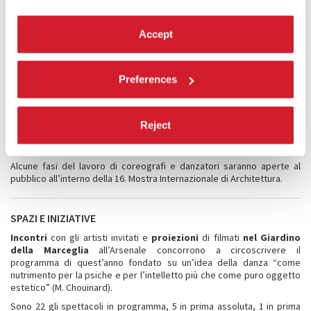
Chouinard per quanto riguarda lo studio della tecnica contemporanea
e della ricerca sul movimento.
Accept
I
tre coreografi under 32
selezionati da Marie Chouinard
presenteranno tre creazioni libere e originali di 20 minuti circa (1
luglio). Dopo una fase propedeutica sul processo creativo di un
maestro, quest’anno è quello di Marie Chouinard, i tre coreografi
Preferences
lavorano per 6 settimane alla propria creazione con 7 danzatori
professionisti. Nelle diverse fasi di ricerca, elaborazione,
realizzazione delle loro creazioni i tre coreografi potranno
confrontarsi con gli esperti Isabelle Poirier, maître de ballet della
Reject
Compagnie Marie Chouinard, Guy Cools per la drammaturgia, Simone
Derai per la regia.
Alcune fasi del lavoro di coreografi e danzatori saranno aperte al
pubblico all’interno della 16. Mostra Internazionale di Architettura.
SPAZI E INIZIATIVE
Incontri
con gli artisti invitati e
proiezioni
di filmati
nel Giardino
della Marceglia
all’Arsenale concorrono a circoscrivere il
programma di quest’anno fondato su un’idea della danza “come
nutrimento per la psiche e per l’intelletto più che come puro oggetto
estetico” (M. Chouinard).
Sono 22 gli spettacoli in programma, 5 in prima assoluta, 1 in prima