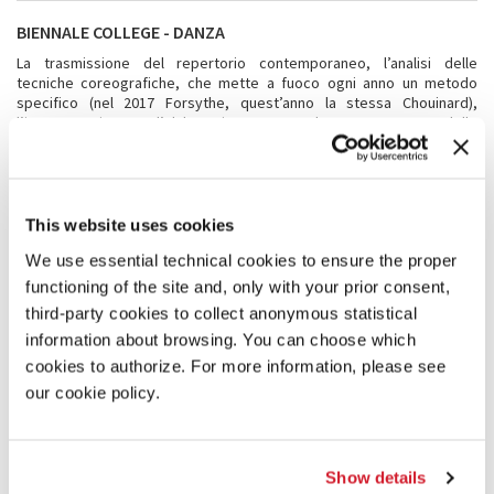
BIENNALE COLLEGE - DANZA
La trasmissione del repertorio contemporaneo, l’analisi delle
tecniche coreografiche, che mette a fuoco ogni anno un metodo
specifico (nel 2017 Forsythe, quest’anno la stessa Chouinard),
l’interpretazione e l’elaborazione personale sono oggetto delle
attività di
Biennale College
destinate ai danzatori e ai coreografi.
L’obiettivo è di promuovere nuovi talenti offrendo loro di operare a
contatto di maestri per la messa a punto di creazioni: l’esito dei
due
percorsi
intensivi dedicati all’arte della
danza
e all’arte della
coreografia
sono ospitati all’interno del 12. Festival Internazionale
This website uses cookies
di Danza Contemporanea.
We use essential technical cookies to ensure the proper
I
15 danzatori selezionati
quest’anno, tutti dai 18 ai 23 anni (8
functioning of the site and, only with your prior consent,
italiani, 2 australiani, 1 olandese, 1 greco, 1 israeliano, 1 da
Singapore), al termine di tre mesi che integrano training e
third-party cookies to collect anonymous statistical
interpretazione, saranno protagonisti dei
24 Préludes de Chopin
di
information about browsing. You can choose which
Marie Chouinard e di una
nuova creazione
di Daina Ashbee, ideata per
cookies to authorize. For more information, please see
Biennale College (29 giugno).
our cookie policy.
I
maestri
del College dedicato ai danzatori sono: Judith Koltai
(Authentic Movement), Gaby Agis (Skinner Releasing Technique), Tom
Koch (Alexander Technique), Ami Shulman (Feldenkrais), Linda Rabin
(Continuum) per quanto riguarda l’approccio somatico o
Show details
consapevolezza del corpo; le danzatrici della Compagnie Marie