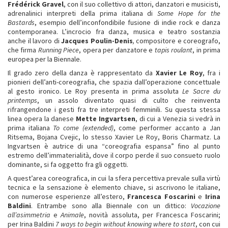
Frédérick Gravel
, con il suo collettivo di attori, danzatori e musicisti,
adrenalinici interpreti della prima italiana di
Some Hope for the
Bastards
, esempio dell’inconfondibile fusione di indie rock e danza
contemporanea. L’incrocio fra danza, musica e teatro sostanzia
anche il lavoro di
Jacques Poulin-Denis
,
compositore e coreografo,
che firma
Running Piece
, opera per danzatore e
tapis roulant
, in prima
europea per la Biennale.
Il grado zero della danza è rappresentato da
Xavier Le Roy
, fra i
pionieri dell’anti-coreografia, che spazia dall’operazione concettuale
al gesto ironico. Le Roy presenta in prima assoluta
Le Sacre du
printemps
, un assolo diventato quasi di culto che reinventa
rifrangendone i gesti fra tre interpreti femminili. Su questa stessa
linea opera la danese
Mette Ingvartsen
, di cui a Venezia si vedrà in
prima italiana
To come (extended)
, come performer accanto a Jan
Ritsema, Bojana Cvejic, lo stesso Xavier Le Roy, Boris Charmatz. La
Ingvartsen è autrice di una “coreografia espansa” fino al punto
estremo dell’immaterialità, dove il corpo perde il suo consueto ruolo
dominante, si fa oggetto fra gli oggetti.
A quest’area coreografica, in cui la sfera percettiva prevale sulla virtù
tecnica e la sensazione è elemento chiave, si ascrivono le italiane,
con numerose esperienze all’estero,
Francesca Foscarini
e
Irina
Baldini
. Entrambe sono alla Biennale con un dittico:
Vocazione
all’asimmetria
e
Animale
, novità assoluta, per Francesca Foscarini;
per Irina Baldini
7 ways to begin without knowing where to start
, con cui