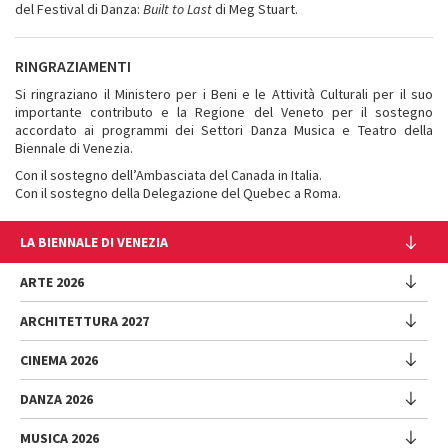
del Festival di Danza:
Built to Last
di Meg Stuart.
RINGRAZIAMENTI
Si ringraziano il Ministero per i Beni e le Attività Culturali per il suo
importante contributo e la Regione del Veneto per il sostegno
accordato ai programmi dei Settori Danza Musica e Teatro della
Biennale di Venezia.
Con il sostegno dell’Ambasciata del Canada in Italia.
Con il sostegno della Delegazione del Quebec a Roma.
LA BIENNALE DI VENEZIA
L'Istituzione
ARTE 2026
Cariche istituzionali
ARCHITETTURA 2027
Esposizione
Storia
Direttrice
Luoghi
CINEMA 2026
Mostra
Intervento di Pietrangelo Buttafuoco
Sponsorship
Biennale College Architettura
DANZA 2026
Intervento di Koyo Kouoh / La squadra di Koyo Kouoh
Mostra
Bacheca Biennale
Partecipazioni Nazionali (procedura)
Artisti
Selezione ufficiale
Sostenibilità ambientale
MUSICA 2026
Eventi Collaterali (procedura)
Festival