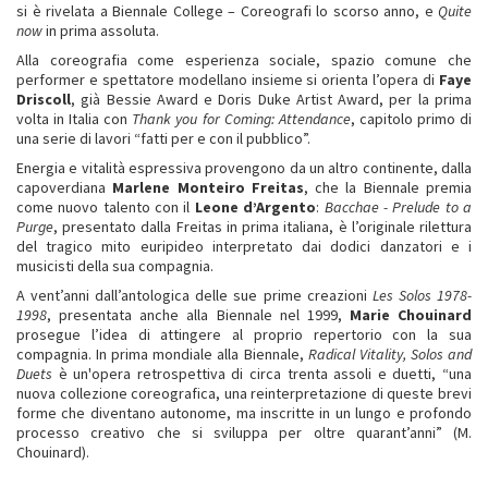
si è rivelata a Biennale College – Coreografi lo scorso anno, e
Quite
now
in prima assoluta.
Alla coreografia come esperienza sociale, spazio comune che
performer e spettatore modellano insieme si orienta l’opera di
Faye
Driscoll
, già Bessie Award e Doris Duke Artist Award, per la prima
volta in Italia con
Thank you for Coming: Attendance
, capitolo primo di
una serie di lavori “fatti per e con il pubblico”.
Energia e vitalità espressiva provengono da un altro continente, dalla
capoverdiana
Marlene Monteiro Freitas
, che la Biennale premia
come nuovo talento con il
Leone d’Argento
:
Bacchae - Prelude to a
Purge
, presentato dalla Freitas in prima italiana, è l’originale rilettura
del tragico mito euripideo interpretato dai dodici danzatori e i
musicisti della sua compagnia.
A vent’anni dall’antologica delle sue prime creazioni
Les Solos 1978-
1998
, presentata anche alla Biennale nel 1999,
Marie Chouinard
prosegue l’idea di attingere al proprio repertorio con la sua
compagnia. In prima mondiale alla Biennale,
Radical Vitality, Solos and
Duets
è un'opera retrospettiva di circa trenta assoli e duetti, “una
nuova collezione coreografica, una reinterpretazione di queste brevi
forme che diventano autonome, ma inscritte in un lungo e profondo
processo creativo che si sviluppa per oltre quarant’anni” (M.
Chouinard).