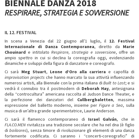
BIENNALE DANZA 2018
RESPIRARE, STRATEGIA E SOVVERSIONE
IL 12. FESTIVAL
In scena a Venezia dal 22 giugno all’1 luglio, il
12. Festival
Internazionale di Danza Contemporanea
, diretto da
Marie
Chouinard
e intitolato
Respirare, strategia e sovversione
, offre un
ampio spettro in cui si declina la coreografia oggi, evidenziando
dinamiche e sviluppi della figura di danzatore e coreografo.
Ci sarà
Meg Stuart
,
Leone d’Oro alla carriera
e capofila di
improvisation projects
che hanno marcato la sua attività influenzando
numerosi artisti, alla Biennale con la prima italiana di
Built to Last
; e si
vedrà il connubio tra il postmodern di
Deborah Hay
, antesignana
della “controcultura” americana raccolta al Judson Dance Theater, e
la perfezione dei danzatori del
Cullbergbaletten
, massima
espressione del balletto moderno, insieme per
Figure a Sea
, sulla
musica di un’altra grande sperimentatrice, Laurie Anderson.
Ci sarà il flamenco contemporaneo di
Israel Galván
, che in
FLA.CO.MEN
rivitalizza una tradizione secolare che ha nel dna (è figlio
di
bailaores
), senza timore di rivoluzionare gli elementi di una danza
fortemente codificata
.
Ci saranno i “concerti-coreografici” di