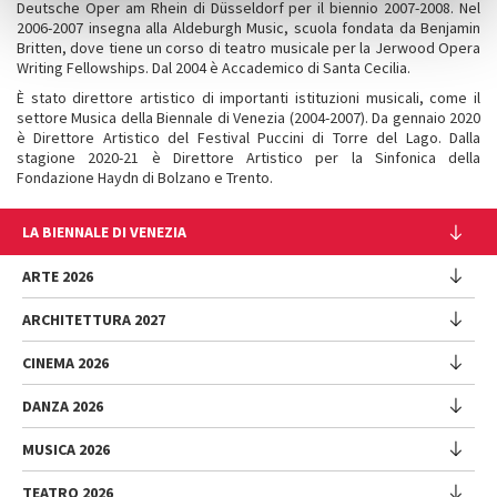
Deutsche Oper am Rhein di Düsseldorf per il biennio 2007-2008. Nel
2006-2007 insegna alla Aldeburgh Music, scuola fondata da Benjamin
Britten, dove tiene un corso di teatro musicale per la Jerwood Opera
Writing Fellowships. Dal 2004 è Accademico di Santa Cecilia.
È stato direttore artistico di importanti istituzioni musicali, come il
settore Musica della Biennale di Venezia (2004-2007). Da gennaio 2020
è Direttore Artistico del Festival Puccini di Torre del Lago. Dalla
stagione 2020-21 è Direttore Artistico per la Sinfonica della
Fondazione Haydn di Bolzano e Trento.
LA BIENNALE DI VENEZIA
L'Istituzione
ARTE 2026
Cariche istituzionali
ARCHITETTURA 2027
Esposizione
Storia
Direttrice
Luoghi
CINEMA 2026
Mostra
Intervento di Pietrangelo Buttafuoco
Sponsorship
Biennale College Architettura
DANZA 2026
Intervento di Koyo Kouoh / La squadra di Koyo Kouoh
Mostra
Bacheca Biennale
Partecipazioni Nazionali (procedura)
Artisti
Selezione ufficiale
Sostenibilità ambientale
MUSICA 2026
Eventi Collaterali (procedura)
Festival
Partecipazioni Nazionali
Venice Immersive
Bandi e Gare
Biennale Sessions
Programma
TEATRO 2026