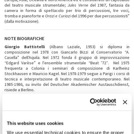
del teatro musicale strumentale;
Jules Verne
del 1987, fantasia da
camera in forma di spettacolo per trio di percussioni, tre voci,
tromba e pianoforte e
Orazi e Curiazi
del 1996 per due percussionisti”
(dalla motivazione).
NOTE BIOGRAFICHE
Giorgio Battistelli
(Albano Laziale, 1953) si diploma in
composizione nel 1978 con Giancarlo Bizzi al Conservatorio “A.
Casella” dell'Aquila. Nel 1972 fonda il gruppo di improvvisazione
“Edgard Varèse” e l'ensemble strumentale “Beat ’72″. Nel 1975
frequenta a Colonia i seminari di composizione di Karlheinz
Stockhausen e Mauricio Kagel. Nel 1978-1979 segue a Parigi i corsi di
tecnica e interpretazione di teatro musicale contemporaneo. Nel
1985-1986, su invito del Deutscher Akademischer Austauschdienst,
risiede a Berlino.
Fra i titoli significativi della sua intensa produzione teatrale figurano:
Teorema
, coproduzione del Maggio Musicale Fiorentino e Biennale di
Monaco, poi ripresa al Teatro dell'Opera di Roma con la regia di Luca
Ronconi;
Frau Frankenstein
, commissione dell’Ensemble Modern;
Prova d’orchestra
, commissione dell’Opéra National du Rhin di
This website uses cookies
Strasburgo. Nel 2002 va in scena
Auf den Marmorklippen
al
Nationaltheater di Mannheim con la direzione di Ádám Fischer e la
We use essential technical cookies to ensure the proper