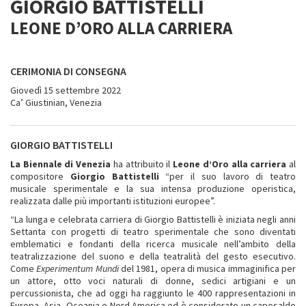
GIORGIO BATTISTELLI
LEONE D’ORO ALLA CARRIERA
CERIMONIA DI CONSEGNA
Giovedì 15 settembre 2022
Ca’ Giustinian, Venezia
GIORGIO BATTISTELLI
La Biennale di Venezia
ha attribuito il
Leone d’Oro alla carriera
al
compositore
Giorgio Battistelli
“per il suo lavoro di teatro
musicale sperimentale e la sua intensa produzione operistica,
realizzata dalle più importanti istituzioni europee”.
“La lunga e celebrata carriera di Giorgio Battistelli è iniziata negli anni
Settanta con progetti di teatro sperimentale che sono diventati
emblematici e fondanti della ricerca musicale nell’ambito della
teatralizzazione del suono e della teatralità del gesto esecutivo.
Come
Experimentum Mundi
del 1981, opera di musica immaginifica per
un attore, otto voci naturali di donne, sedici artigiani e un
percussionista, che ad oggi ha raggiunto le 400 rappresentazioni in
Europa, Asia, Oceania e Nord America ed è considerato un caposaldo