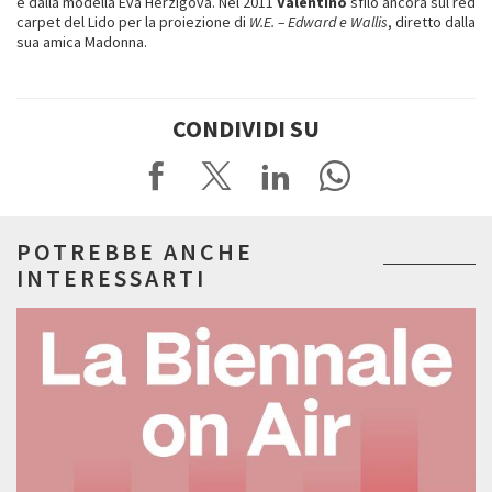
e dalla modella Eva Herzigová. Nel 2011
Valentino
sfilò ancora sul red
carpet del Lido per la proiezione di
W.E. – Edward e Wallis
, diretto dalla
sua amica Madonna.
CONDIVIDI SU
POTREBBE ANCHE
INTERESSARTI