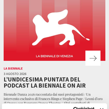
LA BIENNALE
3 AGOSTO 2026
L’UNDICESIMA PUNTATA DEL
PODCAST LA BIENNALE ON AIR
Biennale Danza 2026 raccontata dai suoi protagonisti / Un
intervento esclusivo di Frances Rings e Stephen Page / Leoni d’oro
di Danza con Bangarra Dance Theatre / Altri contributi di
Francesco Casetti, Manuela Infante e Gala Porras-Kim.