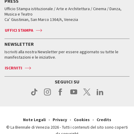
PRESS
Mostre Virtuali
FAQ
Edizioni passate
Accrediti
Workshop di critica teatrale
Ufficio Stampa istituzionale / Arte e Architettura / Cinema / Danza,
Fondi e Collezioni
Servizi al pubblico
Servizi al pubblico
Orari e sedi
Leone d’oro alla carriera
Musica e Teatro
Biennale College ASAC
Come raggiungerci
Orari e sedi
Come raggiungerci
Ca’ Giustinian, San Marco 1364/A, Venezia
Biglietti
Leone d’argento
Biennale Channel
Contatti
Biglietti
Contatti
Accrediti
Edizioni passate
UFFICI STAMPA
ASAC DATI
Press
Accrediti
Press
Servizi al pubblico
Storia
FAQ
NEWSLETTER
Come raggiungerci
Orari e sedi
Servizi al pubblico
Iscriviti alla nostra Newsletter per essere aggiornato su tutte le
Contatti
Biglietti
Orari e sedi
Come raggiungerci
manifestazioni e le iniziative.
Press
Servizi al pubblico
News
Contatti
ISCRIVITI
Come raggiungerci
Servizi al pubblico
Press
Contatti
Come raggiungerci
SEGUICI SU
Press
Contatti
Press
Note Legali
Privacy
Cookies
Credits
© La Biennale di Venezia 2026 - Tutti i contenuti del sito sono coperti
da copyright