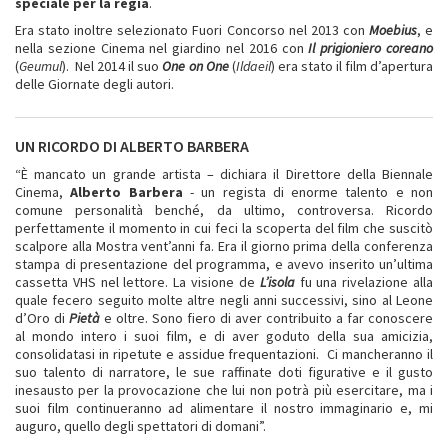
speciale per la regia
.
Era stato inoltre selezionato Fuori Concorso nel 2013 con
Moebius
, e
nella sezione Cinema nel giardino nel 2016 con
Il prigioniero coreano
(
Geumul
). Nel 2014 il suo
One on One
(
Ildaeil
) era stato il film d’apertura
delle Giornate degli autori.
UN RICORDO DI ALBERTO BARBERA
“È mancato un grande artista – dichiara il Direttore della Biennale
Cinema,
Alberto Barbera
- un regista di enorme talento e non
comune personalità benché, da ultimo, controversa. Ricordo
perfettamente il momento in cui feci la scoperta del film che suscitò
scalpore alla Mostra vent’anni fa. Era il giorno prima della conferenza
stampa di presentazione del programma, e avevo inserito un’ultima
cassetta VHS nel lettore. La visione de
L’isola
fu una rivelazione alla
quale fecero seguito molte altre negli anni successivi, sino al Leone
d’Oro di
Pietà
e oltre. Sono fiero di aver contribuito a far conoscere
al mondo intero i suoi film, e di aver goduto della sua amicizia,
consolidatasi in ripetute e assidue frequentazioni. Ci mancheranno il
suo talento di narratore, le sue raffinate doti figurative e il gusto
inesausto per la provocazione che lui non potrà più esercitare, ma i
suoi film continueranno ad alimentare il nostro immaginario e, mi
auguro, quello degli spettatori di domani”.