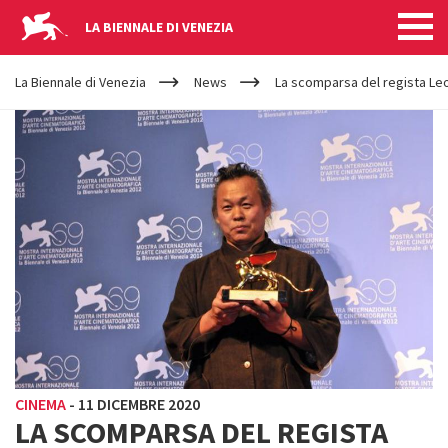
LA BIENNALE DI VENEZIA
YOUR
Salta al contenuto principale
ARE
La Biennale di Venezia
News
La scomparsa del regista Le
HERE
CINEMA
-
11 DICEMBRE 2020
LA SCOMPARSA DEL REGISTA