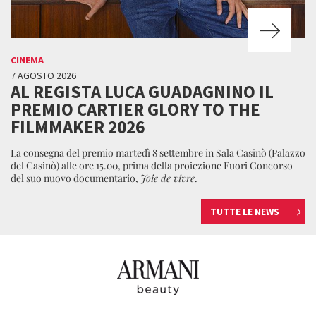
CINEMA
7 AGOSTO 2026
AL REGISTA LUCA GUADAGNINO IL
PREMIO CARTIER GLORY TO THE
FILMMAKER 2026
La consegna del premio martedì 8 settembre in Sala Casinò (Palazzo
del Casinò) alle ore 15.00, prima della proiezione Fuori Concorso
del suo nuovo documentario,
Joie de vivre
.
TUTTE LE NEWS