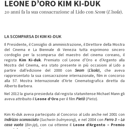
LEONE D’ORO KIM KI-DUK
20 anni fa la sua consacrazione al Lido con
Seom
(
L’isola
).
LA SCOMPARSA DI KIM KI-DUK
Il Presidente, il Consiglio di amministrazione, il Direttore della Mostra
del Cinema e La Biennale di Venezia tutta esprimono sincero
cordoglio per la scomparsa del maestro del cinema coreano, il
regista
Kim Ki-duk
. Premiato col Leone d’Oro e d’Argento alla
Mostra del Cinema, era stato presente in più occasioni al Lido a
partire dall’edizione del 2000 con
Seom
(
L’isola
), che aveva
rappresentato la sua consacrazione internazionale, film in concorso
alla 57. Mostra Internazionale d’Arte Cinematografica diretta da
Alberto Barbera.
Nel 2012 la giuria presieduta dal regista statunitense Michael Mann gli
aveva attribuito il
Leone d’Oro
per il film
Pietà
(
Pieta
).
Kim Ki-duk aveva partecipato al Concorso al Lido anche nel 2001 con
Indirizzo sconosciuto
(
Suchwiin bulmyeong
), e nel 2004 con
Ferro 3 – La
casa vuota
(
Bin-jip
), con cui ottenne il
Leone d’Argento – Premio