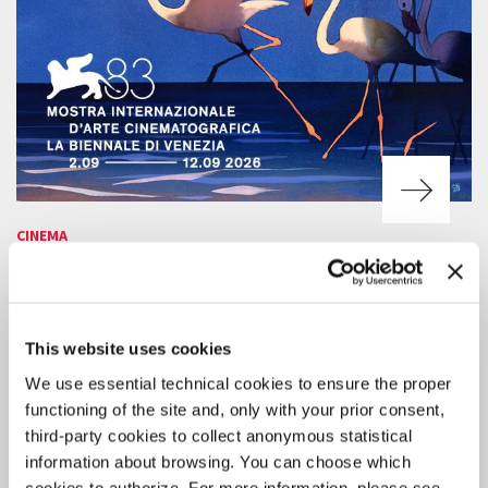
CINEMA
10 AGOSTO 2026
83. MOSTRA: CALENDARIO DELLE
PROIEZIONI PER IL PUBBLICO
This website uses cookies
Il servizio di vendita online dei biglietti dell’83. Mostra sarà attivo a
partire dalle ore 15 di martedì 11 agosto.
We use essential technical cookies to ensure the proper
functioning of the site and, only with your prior consent,
third-party cookies to collect anonymous statistical
information about browsing. You can choose which
cookies to authorize. For more information, please see