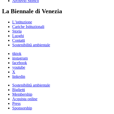
Archivio Storico
La Biennale di Venezia
L’istituzione
Cariche Istituzionali
Storia
Luoghi
Contatti
Sostenibilità ambientale
tiktok
instagram
facebook
youtube
X
linkedin
Sostenibilità ambientale
Biglietti
Membership
Acquista online
Press
Sponsorship