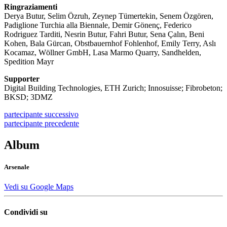
Ringraziamenti
Derya Butur, Selim Özruh, Zeynep Tümertekin, Senem Özgören,
Padiglione Turchia alla Biennale, Demir Gönenç, Federico
Rodriguez Tarditi, Nesrin Butur, Fahri Butur, Sena Çalın, Beni
Kohen, Bala Gürcan, Obstbauernhof Fohlenhof, Emily Terry, Aslı
Kocamaz, Wöllner GmbH, Lasa Marmo Quarry, Sandhelden,
Spedition Mayr
Supporter
Digital Building Technologies, ETH Zurich; Innosuisse; Fibrobeton;
BKSD; 3DMZ
partecipante
successivo
partecipante
precedente
Album
Arsenale
Vedi su Google Maps
Condividi su