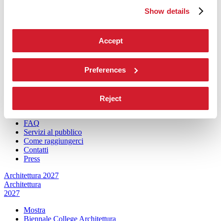
Intervento di Pietrangelo Buttafuoco
Show details
Intervento di Koyo Kouoh / La squadra di Koyo Kouoh
Artisti
Partecipazioni Nazionali
Accept
Eventi collaterali
Padiglione Venezia
Donor
Preferences
Biennale Sessions
Edizioni passate
Orari e sedi
Reject
Accrediti
Biglietti
FAQ
Servizi al pubblico
Come raggiungerci
Contatti
Press
Architettura 2027
Architettura
2027
Mostra
Biennale College Architettura