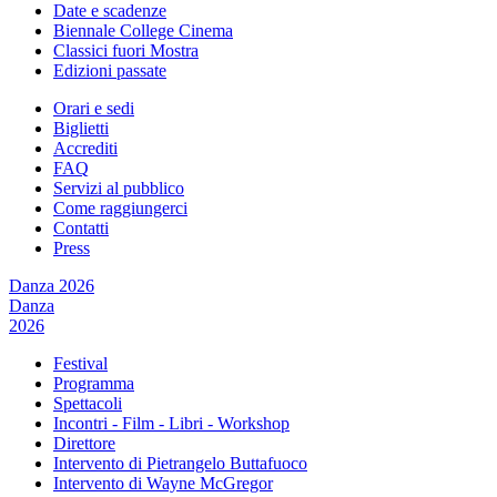
Date e scadenze
Biennale College Cinema
Classici fuori Mostra
Edizioni passate
Orari e sedi
Biglietti
Accrediti
FAQ
Servizi al pubblico
Come raggiungerci
Contatti
Press
Danza 2026
Danza
2026
Festival
Programma
Spettacoli
Incontri - Film - Libri - Workshop
Direttore
Intervento di Pietrangelo Buttafuoco
Intervento di Wayne McGregor