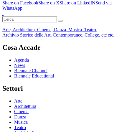
Share on Facebook
Share on X
Share on LinkedIN
Send via
WhatsApp
Arte, Architettura, Cinema, Danza, Musica, Teatro,
Archivio Storico delle Arti Contemporanee, College, etc etc...
Cosa Accade
Agenda
News
Biennale Channel
Biennale Educational
Settori
Arte
Architettura
Cinema
Danza
Musica
Teatro