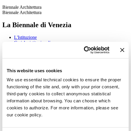
Biennale Architettura
Biennale Architettura
La Biennale di Venezia
L'Istituzione
Cariche istituzionali
Storia
Luoghi
Sponsorship
Bacheca Biennale
Sostenibilità ambientale
This website uses cookies
Bandi e Gare
Trasparenza
We use essential technical cookies to ensure the proper
Lavora con noi
functioning of the site and, only with your prior consent,
Biennale College
third-party cookies to collect anonymous statistical
Contatti
information about browsing. You can choose which
Arte 2026
cookies to authorize. For more information, please see
Arte
our cookie policy.
2026
Esposizione
Direttrice