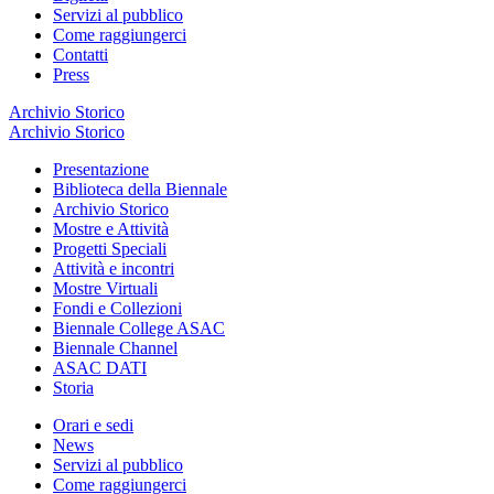
Servizi al pubblico
Come raggiungerci
Contatti
Press
Archivio Storico
Archivio Storico
Presentazione
Biblioteca della Biennale
Archivio Storico
Mostre e Attività
Progetti Speciali
Attività e incontri
Mostre Virtuali
Fondi e Collezioni
Biennale College ASAC
Biennale Channel
ASAC DATI
Storia
Orari e sedi
News
Servizi al pubblico
Come raggiungerci