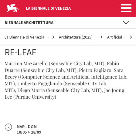
LA BIENNALE DI VENEZIA
BIENNALE ARCHITETTURA
YOUR
Salta al contenuto principale
ARE
La Biennale di Venezia
Architettura (2025)
Artificial
HERE
RE-LEAF
Martina Mazzarello (Senseable City Lab, MIT), Fabio
Duarte (Senseable City Lab, MIT), Pietro Pagliaro, Sara
Beery (Computer Science and Artificial Intelligence Lab,
MIT), Umberto Fugiglando (Senseable City Lab,
MIT), Diego Morra (Senseable City Lab, MIT), Jae Joong
Lee (Purdue University)
MAR - DOM
10/05 > 28/09