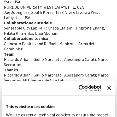
York, USA.
PURDUE UNIVERSITY, WEST LAFAYETTE, USA
Jae Joong Lee, South Korea, 1993. Vive e lavora a West
Lafayette, USA
Collaborazione autoriale
Senseable City Lab, MIT: Chada Elalami, Jingrong Zhang,
Nikita Klimenko, Diaa Abuhani
Collaborazione tecnica
Giancarlo Papitto and Raffaele Manicone, Arma dei
Carabinieri
Team
Riccardo Albani, Giulio Marchetti, Alessandro Carati, Marco
Seccaroni
Thanks
Riccardo Albani; Giulio Marchetti; Alessandro Carati; Marco
Seccaroni; MIT Senseable City Lab
Supporters
Arma dei Carabinieri, Comando Unità Forestali, Ambientali e
Agroalimentari; Dubai Future Foundation, Dubai Future Labs;
APRIL
This website uses cookies
We use essential technical cookies to ensure the proper