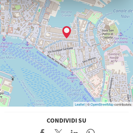
Leaflet
| ©
OpenStreetMap
contributors
CONDIVIDI SU