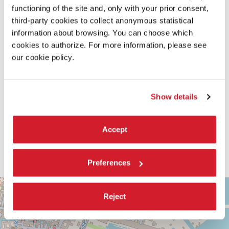
ALBUM
functioning of the site and, only with your prior consent,
third-party cookies to collect anonymous statistical
information about browsing. You can choose which
cookies to authorize. For more information, please see
our cookie policy.
Show details
Accept
Preferences
ARSENALE
+
Reject
Vedi
−
su
Google
Maps