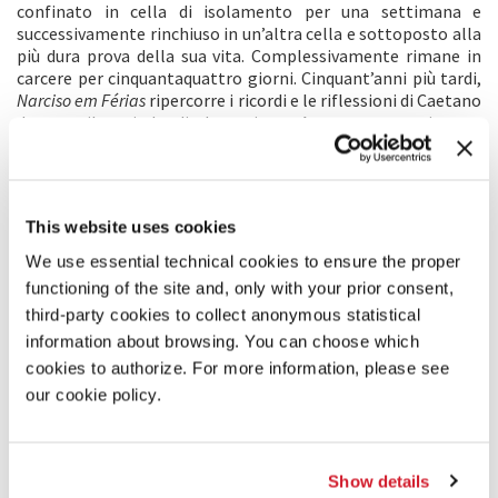
confinato in cella di isolamento per una settimana e
successivamente rinchiuso in un’altra cella e sottoposto alla
più dura prova della sua vita. Complessivamente rimane in
carcere per cinquantaquattro giorni. Cinquant’anni più tardi,
Narciso em Férias
ripercorre i ricordi e le riflessioni di Caetano
durante il periodo di detenzione. Attraverso un ritratto
intimo e dettagliato dei giorni trascorsi in isolamento, egli
ricorda e interpreta le canzoni che segnarono il periodo della
sua incarcerazione, oltre a ripercorrere le vicende dolorose
vissute e condivise con altri detenuti, come l’amico Gilberto
This website uses cookies
Gil, che fu arrestato lo stesso giorno. Caetano fornisce nuove
informazioni ricevute dal regime dittatoriale in merito alle
We use essential technical cookies to ensure the proper
ragioni della sua detenzione, rivelando l’opinione della
functioning of the site and, only with your prior consent,
dittatura nei suoi confronti e gettando luce sulla
third-party cookies to collect anonymous statistical
brutalità arbitraria che caratterizzò quel capitolo della
information about browsing. You can choose which
storia brasiliana.
cookies to authorize. For more information, please see
our cookie policy.
COMMENTO DEI REGISTI
All’età di ventisei anni, Caetano Veloso viene arrestato dalla
dittatura militare che governava il Brasile. Cinquant’anni
più tardi, l’anziano artista ricorda il tempo trascorso in
Show details