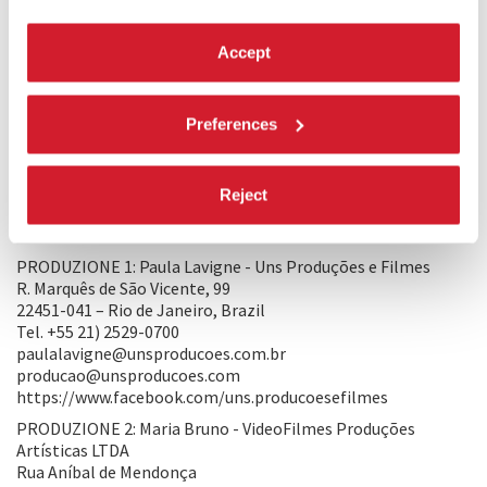
carcere e condivide la sua esperienza di isolamento,
solitudine e angoscia. Il film esclude quanto non
è strettamente necessario e si concentra sulle parole, sui
Accept
gesti e sullo sguardo di Caetano Veloso. Come sottolineato
dal maestro brasiliano del documentario João Moreira Salles
“si tratta di una scelta sia estetica che morale. Di fronte a
Preferences
tanta violenza, qualsiasi ridondanza sarebbe ingiustificata.
Questo è un film sul Brasile, di allora e di oggi. I fantasmi
sono tornati”.
Reject
PRODUZIONE/DISTRIBUZIONE
PRODUZIONE 1: Paula Lavigne - Uns Produções e Filmes
R. Marquês de São Vicente, 99
22451-041 – Rio de Janeiro, Brazil
Tel. +55 21) 2529-0700
paulalavigne@unsproducoes.com.br
producao@unsproducoes.com
https://www.facebook.com/uns.producoesefilmes
PRODUZIONE 2: Maria Bruno - VideoFilmes Produções
Artísticas LTDA
Rua Aníbal de Mendonça