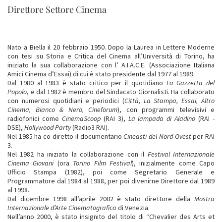
Direttore Settore Cinema
Nato a Biella il 20 febbraio 1950. Dopo la Laurea in Lettere Moderne
con tesi su Storia e Critica del Cinema all’Università di Torino, ha
iniziato la sua collaborazione con l’ A.I.A.C.E. (Associazione Italiana
Amici Cinema d’Essai) di cui è stato presidente dal 1977 al 1989.
Dal 1980 al 1983 è stato critico per il quotidiano
La Gazzetta del
Popolo
, e dal 1982 è membro del Sindacato Giornalisti. Ha collaborato
con numerosi quotidiani e periodici (
Città, La Stampa, Essai, Altro
Cinema, Bianco & Nero, Cineforum
), con programmi televisivi e
radiofonici come
CinemaScoop
(RAI 3),
La lampada di Aladino
(RAI -
DSE),
Hollywood Party
(Radio3 RAI).
Nel 1985 ha co-diretto il documentario
Cineasti del Nord-Ovest
per RAI
3.
Nel 1982 ha iniziato la collaborazione con il
Festival Internazionale
Cinema Giovani
(ora
Torino Film Festival
), inizialmente come Capo
Ufficio Stampa (1982), poi come Segretario Generale e
Programmatore dal 1984 al 1988, per poi divenirne Direttore dal 1989
al 1998.
Dal dicembre 1998 all’aprile 2002 è stato direttore della
Mostra
Internazionale d’Arte Cinematografica
di Venezia.
Nell’anno 2000, è stato insignito del titolo di “Chevalier des Arts et