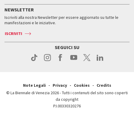
Servizi al pubblico
Storia
FAQ
NEWSLETTER
Come raggiungerci
Orari e sedi
Servizi al pubblico
Iscriviti alla nostra Newsletter per essere aggiornato su tutte le
Contatti
Biglietti
Orari e sedi
Come raggiungerci
manifestazioni e le iniziative.
Press
Servizi al pubblico
News
Contatti
ISCRIVITI
Come raggiungerci
Servizi al pubblico
Press
Contatti
Come raggiungerci
SEGUICI SU
Press
Contatti
Press
Note Legali
Privacy
Cookies
Credits
© La Biennale di Venezia 2026 - Tutti i contenuti del sito sono coperti
da copyright
P.I.00330320276