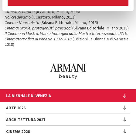
Cavalcarono insieme. 50 anni di cinema e televisione in Italia
(Electa,
Milano, 2004)
Cabiria & Cabiria
(Il Castoro, Milano, 2006)
Noi credevamo
(Il Castoro, Milano, 2011)
Cinema Neorealista
(Silvana Editoriale, Milano, 2015)
Cinema! Storie, protagonisti, paesaggi
(Silvana Editoriale, Milano 2018)
Il Cinema in Mostra. Volti e Immagini dalla Mostra Internazionale d’Arte
Cinematografica di Venezia 1932-2018
(Edizioni La Biennale di Venezia,
2018)
LA BIENNALE DI VENEZIA
L'Istituzione
ARTE 2026
Cariche istituzionali
ARCHITETTURA 2027
Esposizione
Storia
Direttrice
Luoghi
CINEMA 2026
Mostra