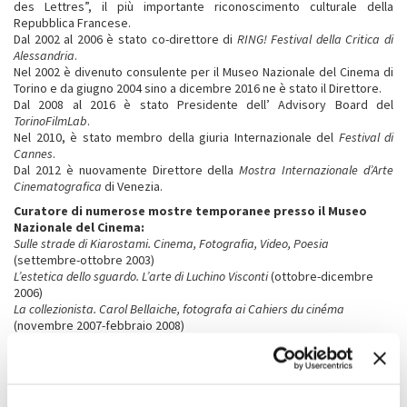
des Lettres”, il più importante riconoscimento culturale della
Repubblica Francese.
Dal 2002 al 2006 è stato co-direttore di
RING! Festival della Critica di
Alessandria
.
Nel 2002 è divenuto consulente per il Museo Nazionale del Cinema di
Torino e da giugno 2004 sino a dicembre 2016 ne è stato il Direttore.
Dal 2008 al 2016 è stato Presidente dell’ Advisory Board del
TorinoFilmLab
.
Nel 2010, è stato membro della giuria Internazionale del
Festival di
Cannes
.
Dal 2012 è nuovamente Direttore della
Mostra Internazionale d’Arte
Cinematografica
di Venezia.
Curatore di numerose mostre temporanee presso il Museo
Nazionale del Cinema:
Sulle strade di Kiarostami. Cinema, Fotografia, Video, Poesia
(settembre-ottobre 2003)
L’estetica dello sguardo. L’arte di Luchino Visconti
(ottobre-dicembre
2006)
La collezionista. Carol Bellaiche, fotografa ai Cahiers du cinéma
(novembre 2007-febbraio 2008)
Segni di vita. Werner Herzog e il cinema
(gennaio-febbraio 2008)
Marco Ferreri
(aprile-giugno 2008)
Il cinema di Roman Polanski
(settembre-dicembre 2008)
Uomini contro. Il cinema di Francesco Rosi
(dicembre 2008-febbraio