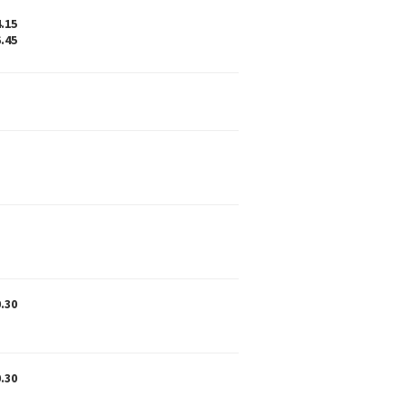
4.15
6.45
0.30
0.30