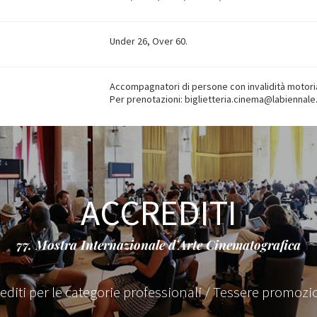
Under 26, Over 60.
Accompagnatori di persone con invalidità motoria
Per prenotazioni: biglietteria.cinema@labiennale
ACCREDITI
77. Mostra Internazionale d’Arte Cinematografica
editi per le categorie professionali / Tessere promozi