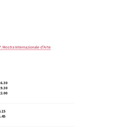
. Mostra Internazionale d’Arte
16.30
19.30
22.00
4.15
6.45