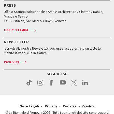
Edizioni passate
Biennale College Teatro
PRESS
Mostre Virtuali
FAQ
Edizioni passate
Accrediti
Workshop di critica teatrale
Ufficio Stampa istituzionale / Arte e Architettura / Cinema / Danza,
Fondi e Collezioni
Servizi al pubblico
Servizi al pubblico
Orari e sedi
Leone d’oro alla carriera
Musica e Teatro
Biennale College ASAC
Come raggiungerci
Orari e sedi
Come raggiungerci
Ca’ Giustinian, San Marco 1364/A, Venezia
Biglietti
Leone d’argento
Biennale Channel
Contatti
Biglietti
Contatti
Accrediti
Edizioni passate
UFFICI STAMPA
ASAC DATI
Press
Accrediti
Press
Servizi al pubblico
Storia
FAQ
NEWSLETTER
Come raggiungerci
Orari e sedi
Servizi al pubblico
Iscriviti alla nostra Newsletter per essere aggiornato su tutte le
Contatti
Biglietti
Orari e sedi
Come raggiungerci
manifestazioni e le iniziative.
Press
Servizi al pubblico
News
Contatti
ISCRIVITI
Come raggiungerci
Servizi al pubblico
Press
Contatti
Come raggiungerci
SEGUICI SU
Press
Contatti
Press
Note Legali
Privacy
Cookies
Credits
© La Biennale di Venezia 2026 - Tutti i contenuti del sito sono coperti