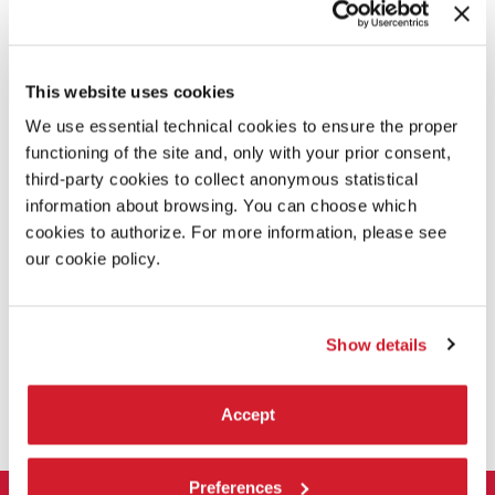
Dice Dimension
(DD)
is a fusion of reflections, unique
geometric shapes, and crazy visuals. The main theme of
DD
is
a 4th dimensional shape known as a Tesseract.
DD
is optimal
This website uses cookies
for DJs who want to show off their unique music style and
visuals.
DD
is equipped with screen effects and handheld
We use essential technical cookies to ensure the proper
visuals. Explore and watch as the world warps around you.
functioning of the site and, only with your prior consent,
third-party cookies to collect anonymous statistical
information about browsing. You can choose which
cookies to authorize. For more information, please see
our cookie policy.
Show details
CONDIVIDI SU
Accept
Preferences
LA BIENNALE DI VENEZIA