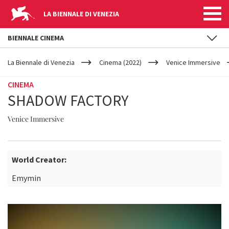
LA BIENNALE DI VENEZIA
BIENNALE CINEMA
YOUR
Salta al contenuto principale
ARE
La Biennale di Venezia
Cinema (2022)
Venice Immersive
HERE
CINEMA
SHADOW FACTORY
Venice Immersive
World Creator:
Emymin