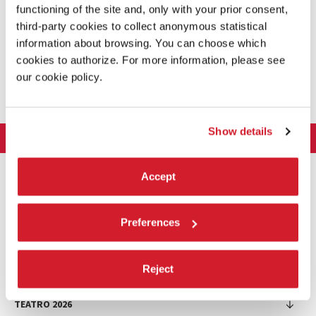
functioning of the site and, only with your prior consent,
third-party cookies to collect anonymous statistical
information about browsing. You can choose which
cookies to authorize. For more information, please see
CONDIVIDI SU
our cookie policy.
Show details
LA BIENNALE DI VENEZIA
L'Istituzione
ARTE 2026
Accept
Cariche istituzionali
ARCHITETTURA 2027
Esposizione
Storia
Direttrice
Luoghi
CINEMA 2026
Preferences
Mostra
Intervento di Pietrangelo Buttafuoco
Sponsorship
Biennale College Architettura
DANZA 2026
Intervento di Koyo Kouoh / La squadra di Koyo Kouoh
Mostra
Bacheca Biennale
Partecipazioni Nazionali (procedura)
Reject
Artisti
Selezione ufficiale
Sostenibilità ambientale
MUSICA 2026
Eventi Collaterali (procedura)
Festival
Partecipazioni Nazionali
Venice Immersive
Bandi e Gare
Biennale Sessions
Programma
TEATRO 2026
Eventi collaterali
Intervento di Alberto Barbera
Festival
Trasparenza
Submission
Spettacoli