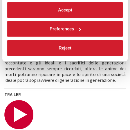
quattro personaggi simbolici: A-Kuen che ricorda affranto
Accept
l’amico A-Ching, l’uomo che non riuscì a fuggire; la moglie di
A-Ching, che ha tenuto segreto l’incarceramento del marito
per molti anni; la figlia di A-Ching, erede di questa storia e
determinata a raccontarla e a tenerla viva.
Preferences
Il film trasmette al pubblico le sofferenze e le speranze di
quelle persone, insieme al loro desiderio di costruire una
società migliore. Speranze che trascendono la storia, in
Reject
quanto valori universali perseguiti da gruppi sociali e dalle
nuove generazioni. Alla fine, solo se le storie saranno sempre
raccontate e gli ideali e i sacrifici delle generazioni
precedenti saranno sempre ricordati, allora le anime dei
morti potranno riposare in pace e lo spirito di una società
ideale potrà sopravvivere di generazione in generazione.
TRAILER