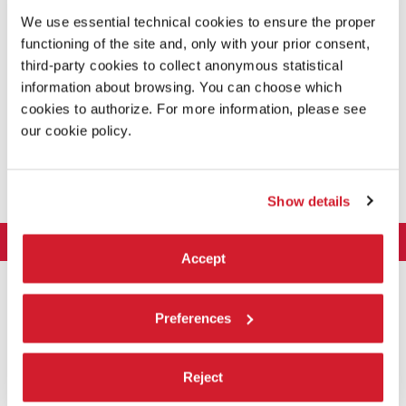
We use essential technical cookies to ensure the proper
functioning of the site and, only with your prior consent,
third-party cookies to collect anonymous statistical
information about browsing. You can choose which
cookies to authorize. For more information, please see
our cookie policy.
CONDIVIDI SU
Show details
LA BIENNALE DI VENEZIA
Accept
L'Istituzione
ARTE 2026
Cariche istituzionali
ARCHITETTURA 2027
Esposizione
Preferences
Storia
Direttrice
Luoghi
CINEMA 2026
Mostra
Intervento di Pietrangelo Buttafuoco
Sponsorship
Biennale College Architettura
Reject
DANZA 2026
Intervento di Koyo Kouoh / La squadra di Koyo Kouoh
Mostra
Bacheca Biennale
Partecipazioni Nazionali (procedura)