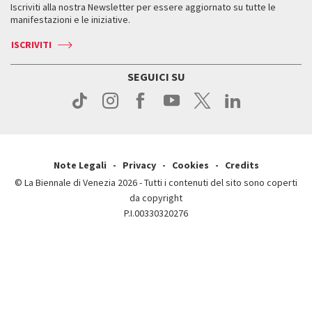
Iscriviti alla nostra Newsletter per essere aggiornato su tutte le
Contatti
Biglietti
Orari e sedi
Come raggiungerci
manifestazioni e le iniziative.
Press
Servizi al pubblico
News
Contatti
ISCRIVITI
Come raggiungerci
Servizi al pubblico
Press
Contatti
Come raggiungerci
SEGUICI SU
Press
Contatti
Press
Note Legali
Privacy
Cookies
Credits
© La Biennale di Venezia 2026 - Tutti i contenuti del sito sono coperti
da copyright
P.I.00330320276