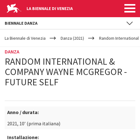
LA BIENNALE DI VENEZIA
BIENNALE DANZA
YOUR
Salta al contenuto principale
ARE
La Biennale di Venezia
Danza (2021)
Random International
HERE
DANZA
RANDOM INTERNATIONAL &
COMPANY WAYNE MCGREGOR -
FUTURE SELF
Anno / durata:
2021, 10’ (prima italiana)
Installazione: