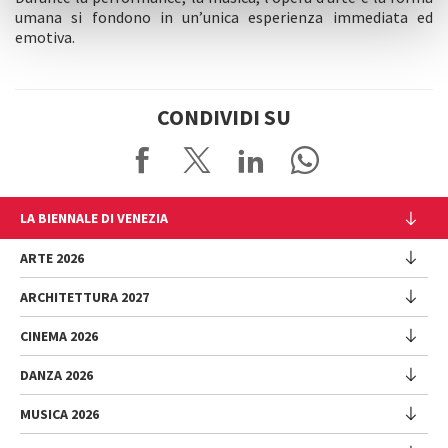
umana si fondono in un’unica esperienza immediata ed
emotiva.
CONDIVIDI SU
LA BIENNALE DI VENEZIA
L'Istituzione
ARTE 2026
Cariche istituzionali
ARCHITETTURA 2027
Esposizione
Storia
Direttrice
Luoghi
CINEMA 2026
Mostra
Intervento di Pietrangelo Buttafuoco
Sponsorship
Biennale College Architettura
DANZA 2026
Intervento di Koyo Kouoh / La squadra di Koyo Kouoh
Mostra
Bacheca Biennale
Partecipazioni Nazionali (procedura)
Artisti
Selezione ufficiale
Sostenibilità ambientale
MUSICA 2026
Eventi Collaterali (procedura)
Festival
Partecipazioni Nazionali
Venice Immersive
Bandi e Gare
Biennale Sessions
Programma