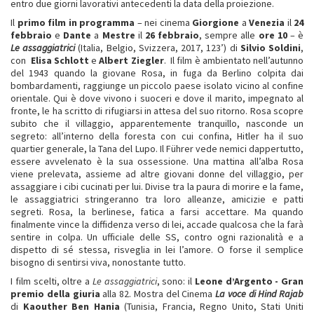
entro due giorni lavorativi antecedenti la data della proiezione.
Il
primo film in programma
– nei cinema
Giorgione
a
Venezia
il
24
febbraio
e
Dante
a
Mestre
il
26 febbraio
, sempre alle
ore 10
– è
Le assaggiatrici
(Italia, Belgio, Svizzera, 2017, 123’) di
Silvio Soldini
,
con
Elisa Schlott
e
Albert Ziegler
. Il film è ambientato nell’autunno
del 1943 quando la giovane Rosa, in fuga da Berlino colpita dai
bombardamenti, raggiunge un piccolo paese isolato vicino al confine
orientale. Qui è dove vivono i suoceri e dove il marito, impegnato al
fronte, le ha scritto di rifugiarsi in attesa del suo ritorno. Rosa scopre
subito che il villaggio, apparentemente tranquillo, nasconde un
segreto: all’interno della foresta con cui confina, Hitler ha il suo
quartier generale, la Tana del Lupo. Il Führer vede nemici dappertutto,
essere avvelenato è la sua ossessione. Una mattina all’alba Rosa
viene prelevata, assieme ad altre giovani donne del villaggio, per
assaggiare i cibi cucinati per lui. Divise tra la paura di morire e la fame,
le assaggiatrici stringeranno tra loro alleanze, amicizie e patti
segreti. Rosa, la berlinese, fatica a farsi accettare. Ma quando
finalmente vince la diffidenza verso di lei, accade qualcosa che la farà
sentire in colpa. Un ufficiale delle SS, contro ogni razionalità e a
dispetto di sé stessa, risveglia in lei l’amore. O forse il semplice
bisogno di sentirsi viva, nonostante tutto.
I film scelti, oltre a
Le assaggiatrici
, sono: il
Leone d’Argento - Gran
premio della giuria
alla 82. Mostra del Cinema
La voce di Hind Rajab
di
Kaouther Ben Hania
(Tunisia, Francia, Regno Unito, Stati Uniti