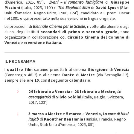
d'America, 2025, 89’),
Zvanì – Il romanzo famigliare
di
Giuseppe
Piccioni
(Italia, 2025, 110’) e
The Elephant Man
di
David Lynch
(Stati
Uniti d’America, Regno Unito, 1980, 124’), candidato a 8 premi Oscar
nel 1981 e qui presentato nella sua versione in lingua originale.
Le proiezioni di
Biennale Cinema per le Scuole
, rivolte alle alunne e agli
alunni degli Istituti
secondari di primo e secondo grado
, sono
organizzate in collaborazione col
Circuito Cinema del Comune di
Venezia
e in
versione italiana
.
IL PROGRAMMA
I
quattro film
saranno proiettati al cinema
Giorgione
di
Venezia
(Cannaregio 4612) e al cinema
Dante
di
Mestre
(Via Sernaglia 12),
sempre alle
ore 10
, con il seguente
calendario
:
24 febbraio
a
Venezia
e
26 febbraio
a
Mestre
,
Le
assaggiatrici
di
Silvio Soldini
(Italia, Belgio, Svizzera,
2017, 123’)
3 marzo
a
Mestre
e
5 marzo
a
Venezia,
La voce di Hind
Rajab
di
Kaouther Ben Hania
(Tunisia, Francia, Regno
Unito, Stati Uniti d'America, 2025, 89’)