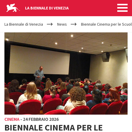
LA BIENNALE DI VENEZIA
YOUR
Salta al contenuto principale
ARE
La Biennale di Venezia
News
Biennale Cinema per le Scuole
HERE
CINEMA
-
24 FEBBRAIO 2026
BIENNALE CINEMA PER LE