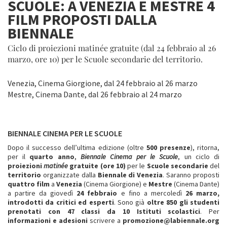
SCUOLE: A VENEZIA E MESTRE 4
FILM PROPOSTI DALLA
BIENNALE
Ciclo di proiezioni matinée gratuite (dal 24 febbraio al 26
marzo, ore 10) per le Scuole secondarie del territorio.
Venezia, Cinema Giorgione, dal 24 febbraio al 26 marzo
Mestre, Cinema Dante, dal 26 febbraio al 24 marzo
BIENNALE CINEMA PER LE SCUOLE
Dopo il successo dell’ultima edizione (oltre
500 presenze
), ritorna,
per il
quarto anno
,
Biennale Cinema per le Scuole
, un ciclo di
proiezioni
matinée
gratuite (ore 10)
per le
Scuole secondarie
del
territorio
organizzate dalla
Biennale di Venezia
. Saranno proposti
quattro film
a
Venezia
(Cinema Giorgione) e
Mestre
(Cinema Dante)
a partire da giovedì
24 febbraio
e fino a mercoledì
26 marzo,
introdotti da critici ed esperti
. Sono già
oltre 850 gli studenti
prenotati con 47 classi da 10 Istituti scolastici
. Per
informazioni e adesioni
scrivere a
promozione@labiennale.org