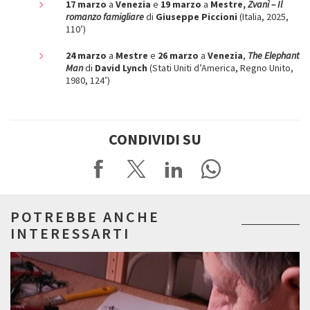
17 marzo
a
Venezia
e
19 marzo
a
Mestre,
Zvanì – Il
romanzo famigliare
di
Giuseppe Piccioni
(Italia, 2025,
110’)
24 marzo
a
Mestre
e
26 marzo
a
Venezia
,
The Elephant
Man
di
David Lynch
(Stati Uniti d’America, Regno Unito,
1980, 124’)
CONDIVIDI SU
POTREBBE ANCHE
INTERESSARTI