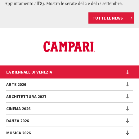
Appuntamento all’83. Mostra le serate del 2 e del 12 settembre.
TUTTE LE NEWS
LA BIENNALE DI VENEZIA
L'Istituzione
ARTE 2026
Cariche istituzionali
ARCHITETTURA 2027
Esposizione
Storia
Direttrice
Luoghi
CINEMA 2026
Mostra
Intervento di Pietrangelo Buttafuoco
Sponsorship
Biennale College Architettura
DANZA 2026
Intervento di Koyo Kouoh / La squadra di Koyo Kouoh
Mostra
Bacheca Biennale
Partecipazioni Nazionali (procedura)
Artisti
Selezione ufficiale
Sostenibilità ambientale
MUSICA 2026
Eventi Collaterali (procedura)
Festival
Partecipazioni Nazionali
Venice Immersive