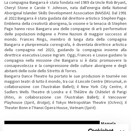
La compagnia Bangarra è stata fondata nel 1989 da Uncle Rob Bryant,
Cheryl Stone e Carole Y. Johnson, nata dall’energia della National
Aboriginal Islander Skills Development Association (NAISDA). Dal 1991
al 2022 Bangarra è stata guidata dal direttore artistico Stephen Page.
Emblema della creatività aborigena, la visione e la tenacia di Stephen
Page hanno reso Bangarra una delle compagnie di arti performative
delle popolazioni indigene o Prime Nazioni di maggior successo al
mondo. Frances Rings, membro di lunga data della compagnia
Bangarra e pluripremiata coreografa, è diventata direttrice artistica
della compagnia nel 2023, guidando la compagnia insieme alla
direttrice esecutiva Louise Ingram. Oggi, Frances e Louise guidano la
compagnia nella missione che Bangarra si è data: promuovere la
consapevolezza e la comprensione delle culture aborigene e degli
abitanti delle isole dello Stretto di Torres.
Bangarra Dance Theatre ha portato le sue produzioni in tournée nei
maggiori teatri di tutto il mondo, tra cui: il Lincoln Centre (
Warumuk
, in
collaborazione con l’Australian Ballet); il New York City Centre, il
Sadlers Wells Theatre di Londra e il Théâtre du Châtelet di Parigi
(
Rites
, in collaborazione con l’Australian Ballet); il Vancouver
Playhouse (
Spirit
,
Brolga
); il Tokyo Metropolitan Theatre (
Ochres
); il
Theater Bonn e l’Hanoi Opera House, Vietnam (
Spirit
).
Mamela
Nyamza