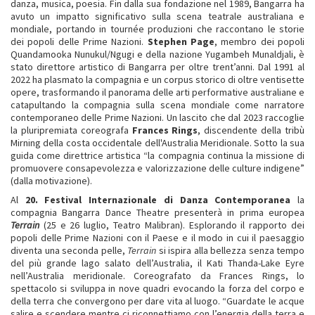
danza, musica, poesia. Fin dalla sua fondazione nel 1989, Bangarra ha
avuto un impatto significativo sulla scena teatrale australiana e
mondiale, portando in tournée produzioni che raccontano le storie
dei popoli delle Prime Nazioni.
Stephen Page
, membro dei popoli
Quandamooka Nunukul/Ngugi e della nazione Yugambeh Munaldjali, è
stato direttore artistico di Bangarra per oltre trent’anni. Dal 1991 al
2022 ha plasmato la compagnia e un corpus storico di oltre ventisette
opere, trasformando il panorama delle arti performative australiane e
catapultando la compagnia sulla scena mondiale come narratore
contemporaneo delle Prime Nazioni. Un lascito che dal 2023 raccoglie
la pluripremiata coreografa
Frances Rings
, discendente della tribù
Mirning della costa occidentale dell'Australia Meridionale. Sotto la sua
guida come direttrice artistica “la compagnia continua la missione di
promuovere consapevolezza e valorizzazione delle culture indigene”
(dalla motivazione).
Al
20. Festival Internazionale di Danza Contemporanea
la
compagnia Bangarra Dance Theatre presenterà in prima europea
Terrain
(25 e 26 luglio, Teatro Malibran). Esplorando il rapporto dei
popoli delle Prime Nazioni con il Paese e il modo in cui il paesaggio
diventa una seconda pelle,
Terrain
si ispira alla bellezza senza tempo
del più grande lago salato dell’Australia, il Kati Thanda-Lake Eyre
nell’Australia meridionale. Coreografato da Frances Rings, lo
spettacolo si sviluppa in nove quadri evocando la forza del corpo e
della terra che convergono per dare vita al luogo. “Guardate le acque
salire e scendere mentre ci riconnettiamo con l’energia della terra e