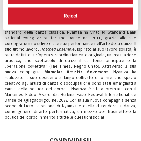
valso il Dance Umbrella Award per la migliore performance di una
ballerina in stile contemporaneo nel 2000. Nel 2007, le innovative idee
di Nyamza hanno preso forma, portando alla creazione dell’acclamato
Reject
Hatched
, opera con cui avvia il suo programma artistico volto alla
demistificazione, decostruzione e profanzaione delle regole e degli
standard della danza classica. Nyamza ha vinto lo Standard Bank
National Young Artist for the Dance nel 2011, grazie alle sue
coreografie innovative e alle sue performance nell’arte della danza. Il
suo ultimo lavoro,
Hatched Ensemble
, ispirato al suo lavoro solista, è
stato definito “un’opera straordinariamente originale, un’installazione
artistica, uno spettacolo di danza il cui tema principale è la
liberazione collettiva” (The Times, Regno Unito). Attraverso la sua
nuova compagnia
Mamelas Artistic Movement
, Nyamza ha
realizzato il suo desiderio a lungo coltivato di offrire uno spazio
creativo agli artisti di danza disoccupati che sono stati emarginati a
causa della politica del corpo. Nyamza è stata premiata con il
Marraines Fiddo Award dal Burkina Faso Festival International de
Danse de Quagadougou nel 2022. Con la sua nuova compagnia senza
scopo di lucro, la visione di Nyamza è quella di rendere la danza,
come genere di arte performativa, un mezzo per trasmettere la
politica del corpo in merito a tutte le questioni sociali.
CONDIVIDI SU