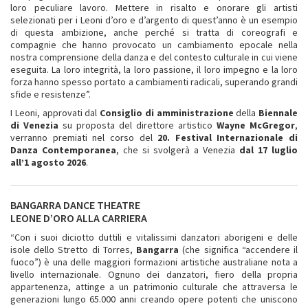
loro peculiare lavoro. Mettere in risalto e onorare gli artisti
selezionati per i Leoni d’oro e d’argento di quest’anno è un esempio
di questa ambizione, anche perché si tratta di coreografi e
compagnie che hanno provocato un cambiamento epocale nella
nostra comprensione della danza e del contesto culturale in cui viene
eseguita. La loro integrità, la loro passione, il loro impegno e la loro
forza hanno spesso portato a cambiamenti radicali, superando grandi
sfide e resistenze”.
I Leoni, approvati dal
Consiglio di amministrazione
della
Biennale
di Venezia
su proposta del direttore artistico
Wayne McGregor
,
verranno premiati nel corso del
20. Festival Internazionale di
Danza Contemporanea
, che si svolgerà a Venezia
dal 17 luglio
all’1 agosto 2026
.
BANGARRA DANCE THEATRE
LEONE D’ORO ALLA CARRIERA
“Con i suoi diciotto duttili e vitalissimi danzatori aborigeni e delle
isole dello Stretto di Torres,
Bangarra
(che significa “accendere il
fuoco”) è una delle maggiori formazioni artistiche australiane nota a
livello internazionale. Ognuno dei danzatori, fiero della propria
appartenenza, attinge a un patrimonio culturale che attraversa le
generazioni lungo 65.000 anni creando opere potenti che uniscono