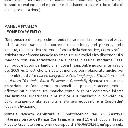
lo spirito resiliente delle persone che hanno a cuore il loro futuro”
(dalla presentazione).
MAMELA NYAMZA
LEONE D’ARGENTO
“Un pensiero del corpo che affonda le radici nella memoria collettiva
ed è attraversato dalle correnti della storia, del genere, della
società, della politica sottende l’opera della danzatrice, coreografa e
attivista sudafricana Mamela Nyamza. Le sue radici afro discendenti si
fondono con una formazione nella danza classica, moderna, jazz,
gumboot e butoh parlando una nuova lingua. Dall’emozionante assolo
del 2008
Hatched
, che la rivela al mondo, poi rielaborato anche per
ensemble, ad
Afro-fusion
,
Isingqala
e
Amafongkong
,
I Stand Corrected
e
19-born-76-rebels
,
Black Privilege
e
GroundeD
, Nyamza crea le sue
narrazioni profondamente personali e politiche accendendo i
riflettori su questioni traumatiche come lo stupro correttivo inferto
alle lesbiche sudafricane o le rivolte e il massacro di Soweto del
1976, attingendo alla sua vita e alla sua educazione a Gugulethu”
(dalla motivazione).
Mamela Nyamza debutterà sul palcoscenico del
20. Festival
Internazionale di Danza Contemporanea
il 19 e 21 luglio al Teatro
Piccolo Arsenale con la prima europea di
The
Herd/Less
, un’opera sulla