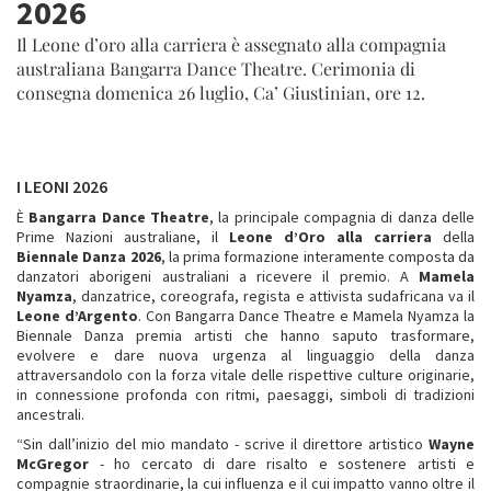
2026
Il Leone d’oro alla carriera è assegnato alla compagnia
australiana Bangarra Dance Theatre. Cerimonia di
consegna domenica 26 luglio, Ca’ Giustinian, ore 12.
I LEONI 2026
È
Bangarra Dance Theatre
, la principale compagnia di danza delle
Prime Nazioni australiane, il
Leone d’Oro alla carriera
della
Biennale Danza 2026
, la prima formazione interamente composta da
danzatori aborigeni australiani a ricevere il premio. A
Mamela
Nyamza
, danzatrice, coreografa, regista e attivista sudafricana va il
Leone d’Argento
. Con Bangarra Dance Theatre e Mamela Nyamza la
Biennale Danza premia artisti che hanno saputo trasformare,
evolvere e dare nuova urgenza al linguaggio della danza
attraversandolo con la forza vitale delle rispettive culture originarie,
in connessione profonda con ritmi, paesaggi, simboli di tradizioni
ancestrali.
“Sin dall’inizio del mio mandato - scrive il direttore artistico
Wayne
McGregor
- ho cercato di dare risalto e sostenere artisti e
compagnie straordinarie, la cui influenza e il cui impatto vanno oltre il