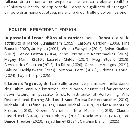
fallacia di un mondo meraviglioso che evoca violente realtà e
un’infinita vulnerabilità esplorando il doppio significato di “gregge”:
simbolo di armonia collettiva, ma anche di controllo e sottomissione.
I LEONI DELLE PRECEDENTI EDIZIONI
In passato
il
Leone d’Oro alla carriera
per la
Danza
era stato
attribuito a Merce Cunningham (1995), Carolyn Carlson (2006), Pina
Bausch (2007), Jirí Kylián (2008), William Forsythe (2010), Sylvie Guillem
(2012), Steve Paxton (2014), Anne Teresa De Keersmaeker (2015);
Maguy Marin (2016); Lucinda Childs (2017); Meg Stuart (2018),
Alessandro Sciarroni (2019), La Ribot (2020), Germaine Acogny (2021),
Saburo Teshigawara (2022), Simone Forti (2023), Cristina Caprioli
(2024), Twyla Tharp (2025).
Il
Leone d’Argento
, dedicato alle presenze più incisive nella danza
degli ultimi anni o a istituzioni che si sono distinte nel far crescere
nuovi talenti, in passato è stato attribuito al Performing Arts
Research and Training Studios di Anne Teresa De Keersmaker (2010),
Michele Di Stefano (2014), Dana Michel (2017), Marlene Monteiro
Freitas (2018), Steven Michel e Théo Mercier (2019), Claudia
Castellucci (2020), Oona Doherty (2021), Rocío Molina (2022), Tao
Dance Theater (2023), Trajal Harrell (2024), Carolina Bianchi (2025).