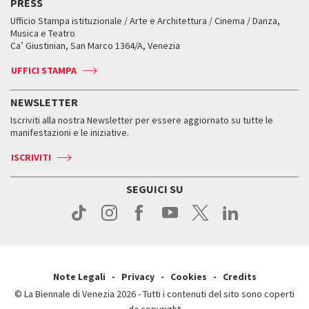
PRESS
Mostre Virtuali
FAQ
Edizioni passate
Accrediti
Workshop di critica teatrale
Ufficio Stampa istituzionale / Arte e Architettura / Cinema / Danza,
Fondi e Collezioni
Servizi al pubblico
Servizi al pubblico
Orari e sedi
Leone d’oro alla carriera
Musica e Teatro
Biennale College ASAC
Come raggiungerci
Orari e sedi
Come raggiungerci
Ca’ Giustinian, San Marco 1364/A, Venezia
Biglietti
Leone d’argento
Biennale Channel
Contatti
Biglietti
Contatti
Accrediti
Edizioni passate
UFFICI STAMPA
ASAC DATI
Press
Accrediti
Press
Servizi al pubblico
Storia
FAQ
NEWSLETTER
Come raggiungerci
Orari e sedi
Servizi al pubblico
Iscriviti alla nostra Newsletter per essere aggiornato su tutte le
Contatti
Biglietti
Orari e sedi
Come raggiungerci
manifestazioni e le iniziative.
Press
Servizi al pubblico
News
Contatti
ISCRIVITI
Come raggiungerci
Servizi al pubblico
Press
Contatti
Come raggiungerci
SEGUICI SU
Press
Contatti
Press
Note Legali
Privacy
Cookies
Credits
© La Biennale di Venezia 2026 - Tutti i contenuti del sito sono coperti
da copyright