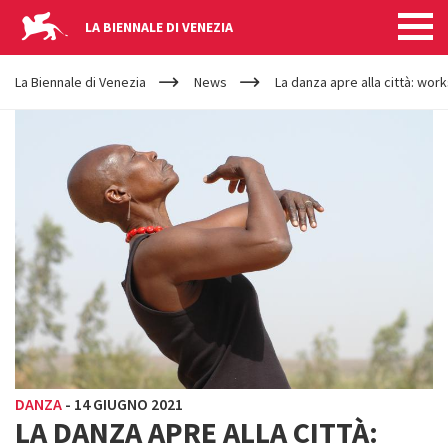
LA BIENNALE DI VENEZIA
YOUR
Salta al contenuto principale
ARE
La Biennale di Venezia
News
La danza apre alla città: wor
HERE
DANZA
-
14 GIUGNO 2021
LA DANZA APRE ALLA CITTÀ: