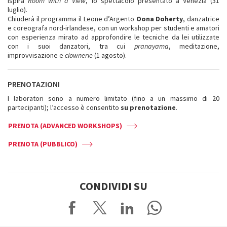
ispira
Room with a View
, lo spettacolo presentato a Venezia (31
luglio).
Chiuderà il programma il Leone d’Argento
Oona Doherty
, danzatrice
e coreografa nord-irlandese, con un workshop per studenti e amatori
con esperienza mirato ad approfondire le tecniche da lei utilizzate
con i suoi danzatori, tra cui
pranayama
, meditazione,
improvvisazione e
clownerie
(1 agosto).
PRENOTAZIONI
I laboratori sono a numero limitato (fino a un massimo di 20
partecipanti); l’accesso è consentito
su prenotazione
.
PRENOTA (ADVANCED WORKSHOPS)
PRENOTA (PUBBLICO)
CONDIVIDI SU