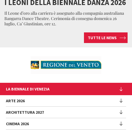
I LEONI DELLA BIENNALE DANZA 2026
Il Leone d’oro alla carriera è assegnato alla compagnia australiana
Bangarra Dance Theatre. Cerimonia di consegna domenica 26
luglio, Ca’ Giustinian, ore 12.
TUTTE LE NEWS
LA BIENNALE DI VENEZIA
L'Istituzione
ARTE 2026
Cariche istituzionali
ARCHITETTURA 2027
Esposizione
Storia
Direttrice
Luoghi
CINEMA 2026
Mostra
Intervento di Pietrangelo Buttafuoco
Sponsorship