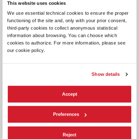
This website uses cookies
We use essential technical cookies to ensure the proper
functioning of the site and, only with your prior consent,
DANZA
third-party cookies to collect anonymous statistical
31 LUGLIO 2026
information about browsing. You can choose which
17.000 PRESENZE ALLA BIENNALE
cookies to authorize. For more information, please see
DANZA 2026
our cookie policy.
Sir Wayne McGregor confermato Direttore artistico del settore
Danza per il biennio 2027-2028.
Show details
Accept
Preferences
Reject