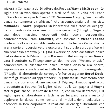
IL PROGRAMMA
Inizierà la Compagnia del Direttore del Festival
Wayne McGregor
il 24
luglio con un workshop aperto a tutti. Sarà poi la volta del Leone
d’Oro alla carriera per la Danza 2021
Germaine Acogny
, “madre della
danza contemporanea africana”, che accompagnata dal musicista
Mamadou Traore
, proporrà un laboratorio sulla “tecnica Acogny”
per studenti di danza e amatori con esperienza (25 luglio). Seguirà
una delle massime esponenti della scena coreografica
contemporanea,
Pam Tanowitz
, che assieme a
Victor Lozano
guiderà gli allievi nel riscaldamento secondo la tecnica Cunningham e
in una serie di esercizi volti a esplorare il suo stile coreografico e il
suo processo creativo (26 luglio). Il workshop della danzatrice basca
Iratxe Ansa
e dell’italiano
Igor Bacovich
(
Metamorphosis Dance
)
sarà incentrato sull’insegnamento del metodo “Metamorphosis”,
comprensivo di allenamento fisico, tecnica classica alla sbarra,
improvvisazione guidata ed estratti del loro repertorio coreografico
(27 luglio). Il laboratorio del coreografo franco-algerino
Hervé Koubi
inviterà gli studenti ad approfondire il significato del movimento nella
danza ripercorrendo alcune sezioni di
Odyssey
, il nuovo spettacolo
presentato al Festival (29 luglio). Al pari della Compagnia di
Wayne
McGregor
, anche il
Ballet de Marseille
, con un suo danzatore, il 31
luglio apre il laboratorio a tutti: ai partecipanti sarà chiesto di
esplorare la danza come vettore di mobilitazione collettiva e
riscoprire la loro corporalità in relazione all’energia liberatoria che