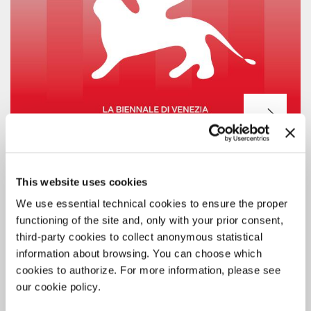
LA BIENNALE
3 AGOSTO 2026
L’UNDICESIMA PUNTATA DEL
This website uses cookies
PODCAST LA BIENNALE ON AIR
We use essential technical cookies to ensure the proper
Biennale Danza 2026 raccontata dai suoi protagonisti / Un
functioning of the site and, only with your prior consent,
intervento esclusivo di Frances Rings e Stephen Page / Leoni d’oro
third-party cookies to collect anonymous statistical
di Danza con Bangarra Dance Theatre / Altri contributi di
information about browsing. You can choose which
Francesco Casetti, Manuela Infante e Gala Porras-Kim.
cookies to authorize. For more information, please see
our cookie policy.