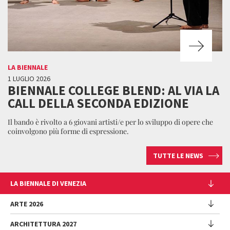
LA BIENNALE
1 LUGLIO 2026
BIENNALE COLLEGE BLEND: AL VIA LA
CALL DELLA SECONDA EDIZIONE
Il bando è rivolto a 6 giovani artisti/e per lo sviluppo di opere che
coinvolgono più forme di espressione.
TUTTE LE NEWS
LA BIENNALE DI VENEZIA
L'Istituzione
ARTE 2026
Cariche istituzionali
ARCHITETTURA 2027
Esposizione
Storia