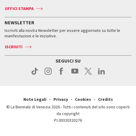
Biennale Channel
Contatti
Biglietti
Contatti
Accrediti
Edizioni passate
UFFICI STAMPA
ASAC DATI
Press
Accrediti
Press
Servizi al pubblico
Storia
FAQ
NEWSLETTER
Come raggiungerci
Orari e sedi
Servizi al pubblico
Iscriviti alla nostra Newsletter per essere aggiornato su tutte le
Contatti
Biglietti
Orari e sedi
Come raggiungerci
manifestazioni e le iniziative.
Press
Servizi al pubblico
News
Contatti
ISCRIVITI
Come raggiungerci
Servizi al pubblico
Press
Contatti
Come raggiungerci
SEGUICI SU
Press
Contatti
Press
Note Legali
Privacy
Cookies
Credits
© La Biennale di Venezia 2026 - Tutti i contenuti del sito sono coperti
da copyright
P.I.00330320276