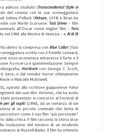
ora adesso studiato (
Transcendental Style in
ndo del cinema con le sue sceneggiature
ali Sidney Pollack (
Yakuza
, 1974) e Brian De
 volte con Martin Scorsese:
Taxi Driver
– film
 nominato all’Oscar come miglior film –
Toro
to nel 1988 alla Mostra di Venezia – e
Al di là
utto dietro la cinepresa con
Blue Collar
(
Tuta
ceneggiatura scritta con il fratello Leonard,
ione socio-economica attraverso il furto e il
ensione fra ricerca e sperimentazione. Sempre
tobiografia,
Hardcore
con George C. Scott,
rd Gere, e dal remake horror ottimamente
 Kinski e Malcolm McDowell.
5), ispirato allo scrittore giapponese Yukio
egmenti dei suoi libri.
Mishima
, che ha avuto
stato presentato in concorso al Festival di
e per gli ospiti
(1990), da un romanzo di Ian
storia di un piccolo criminale che tenta di
spacciatore
come il suo film “più personale”.
 dalla critica. Il film racconta la storia di un
lla risoluzione del mistero di un incidente
romanzo di Russell Banks. Il film ha ottenuto