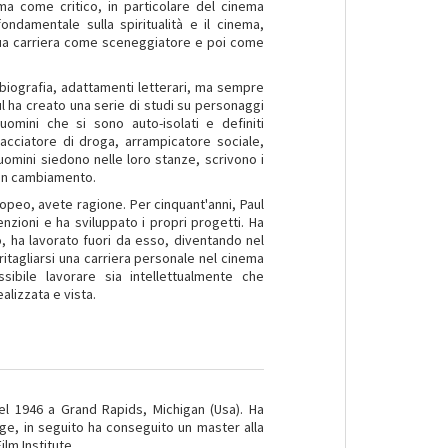
ma come critico, in particolare del cinema
ondamentale sulla spiritualità e il cinema,
 sua carriera come sceneggiatore e poi come
, biografia, adattamenti letterari, ma sempre
Paul ha creato una serie di studi su personaggi
omini che si sono auto-isolati e definiti
pacciatore di droga, arrampicatore sociale,
uomini siedono nelle loro stanze, scrivono i
i un cambiamento.
opeo, avete ragione. Per cinquant'anni, Paul
zioni e ha sviluppato i propri progetti. Ha
o, ha lavorato fuori da esso, diventando nel
ritagliarsi una carriera personale nel cinema
bile lavorare sia intellettualmente che
alizzata e vista.
l 1946 a Grand Rapids, Michigan (Usa). Ha
llege, in seguito ha conseguito un master alla
ilm Institute.