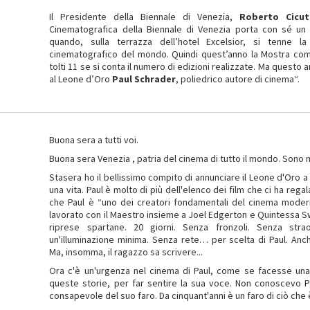
Il Presidente della Biennale di Venezia,
Roberto Cicut
Cinematografica della Biennale di Venezia porta con sé un
quando, sulla terrazza dell’hotel Excelsior, si tenne l
cinematografico del mondo. Quindi quest’anno la Mostra compie
tolti 11 se si conta il numero di edizioni realizzate. Ma questo 
al Leone d’Oro
Paul Schrader
, poliedrico autore di cinema“.
Buona sera a tutti voi.
Buona sera Venezia , patria del cinema di tutto il mondo. Sono 
Stasera ho il bellissimo compito di annunciare il Leone d'Oro a 
una vita. Paul è molto di più dell'elenco dei film che ci ha reg
che Paul è “uno dei creatori fondamentali del cinema mode
lavorato con il Maestro insieme a Joel Edgerton e Quintessa S
riprese spartane. 20 giorni. Senza fronzoli. Senza stra
un'illuminazione minima. Senza rete… per scelta di Paul. Anch
Ma, insomma, il ragazzo sa scrivere...
Ora c'è un'urgenza nel cinema di Paul, come se facesse una 
queste storie, per far sentire la sua voce. Non conoscevo
consapevole del suo faro. Da cinquant'anni è un faro di ciò che