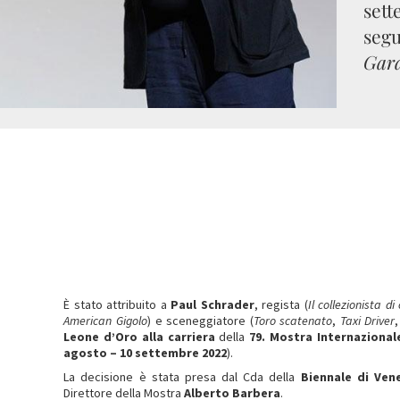
sett
segu
Gar
È stato attribuito a
Paul Schrader
, regista (
Il collezionista di
American Gigolo
) e sceneggiatore (
Toro scatenato
,
Taxi Driver
Leone d’Oro alla carriera
della
79. Mostra Internazional
agosto – 10 settembre 2022
).
La decisione è stata presa dal Cda della
Biennale di Ven
Direttore della Mostra
Alberto Barbera
.