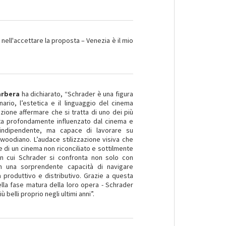
nell'accettare la proposta
– Venezia è il mio
arbera
ha dichiarato, “Schrader è una figura
ario, l’estetica e il linguaggio del cinema
zione affermare che si tratta di uno dei più
sta profondamente influenzato dal cinema e
 indipendente, ma capace di lavorare su
woodiano. L’audace stilizzazione visiva che
e di un cinema non riconciliato e sottilmente
n cui Schrader si confronta non solo con
on una sorprendente capacità di navigare
 produttivo e distributivo. Grazie a questa
ella fase matura della loro opera - Schrader
 belli proprio negli ultimi anni”.