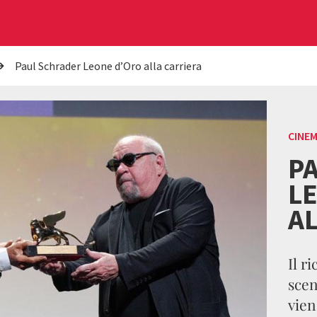
Paul Schrader Leone d’Oro alla carriera
CINE
P
L
A
Il r
scen
vien