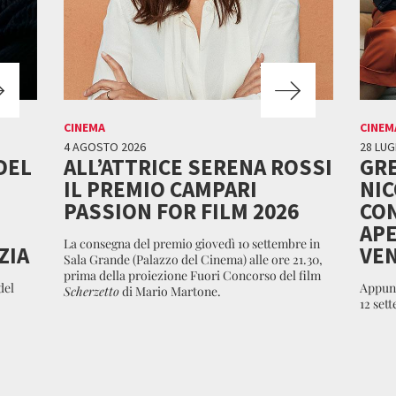
CINEMA
CINEM
4 AGOSTO 2026
28 LUG
DEL
ALL’ATTRICE SERENA ROSSI
GR
IL PREMIO CAMPARI
NI
PASSION FOR FILM 2026
CON
APE
La consegna del premio giovedì 10 settembre in
ZIA
VEN
Sala Grande (Palazzo del Cinema) alle ore 21.30,
prima della proiezione Fuori Concorso del film
del
Appunt
Scherzetto
di Mario Martone.
12 set