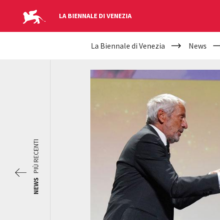
LA BIENNALE DI VENEZIA
YOUR
Salta al contenuto principale
La Biennale di Venezia
News
ARE
HERE
PIÙ RECENTI
NEWS