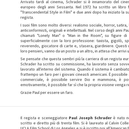
Arrivato tardi al cinema, Schrader si è innamorato del cine
europeo degli anni Sessanta. Nel 1972 ha scritto un libro f
"Transcendental Style in Film" e due anni dopo ha iniziato la
regista.
I suoi film sono molto diversi: realismo sociale, horror, satira
anticonformisti, originali e intellettuali. Nel corso degli anni 
chiamati "Lonely Man" o "Man in the Room", su figure di u
superficialmente con la loro professione: taxista, gigolò, s
reverendo, giocatore di carte e, stasera, giardiniere. Questi 
loro pensieri, vanno da un posto a un altro, in attesa che arriv
Se pensate che questa sembri più la carriera di un regista eur
Schrader ha scritto su commissione, ha lavorato senza sovven
lavorato all'interno del sistema. Quando il sistema è cambiat
frattempo un faro per i giovani cineasti americani. È possibile 
commerciale, è possibile servire Dio e mammona, è possi
emotivamente, è possibile far sì che la propria visione venga re
Grazie Paul per essere un faro.
Il regista e sceneggiatore
Paul Joseph Schrader
è nato ne
scritto e diretto più di trenta film. Si è laureato al Calvin Co
UCLA Film School di Los Angeles e si è iscritto poi all’American F