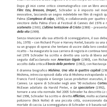
Dopo gli inizi come critico cinematografico con un libro anc
Film: Ozu, Bresson, Dreyer
), Schrader si è imposto nel mo
innovative, lasciando un segno indelebile nei film di registi qu
Palma (
Complesso di colpa
, 1976), e collaborando per quattro
vincitore della Palma d’oro al Festival di Cannes del 1976 e
scatenato
(1980),
L’ultima tentazione di Cristo
(1988) – presenta
della vita
(1999).
Senza rinunciare alla sua attività di sceneggiatore, il suo deb
blu
, 1978) – con Richard Pryor e Harvey Keitel, basato su una s
su un gruppo di operai che tentano di uscire dalla loro condiz
ricatto – ha inaugurato la sua carriera di regista in continua t
nel 1978 Schrader ha scritto e diretto una sorta di libera au
seguita dall’acclamato noir
American
Gigolo
(1980), con Richa
accolto dalla critica
Il bacio della pantera
(1982), con Nastassja
Il dramma biografico
Mishima. Una vita in quattro capitoli
(198
Mishima, intreccia episodi dalla vita di Mishima estrapolando s
Francis Ford Coppola e George Lucas produttori esecutivi, è 
Cannes. Le opere di Schrader negli anni ’90 includono
Cortesi
McEwan adattato da Harold Pinter, e
Lo spacciatore
(1992), 
tornare a una vita normale. Nel 2005 Schrader ha descritto
Lo 
Nel 1998, Schrader ha scritto e diretto
Affliction
, molto acclamato
poliziorro (Nick Nolte) di una piccola città, ossessionato da
mortale di caccia. La sceneggiatura di Schrader si è basata sul 