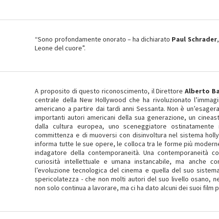
“Sono profondamente onorato – ha dichiarato
Paul Schrader
,
Leone del cuore”.
A proposito di questo riconoscimento, il Direttore
Alberto B
centrale della New Hollywood che ha rivoluzionato l’immagin
americano a partire dai tardi anni Sessanta. Non è un’esagera
importanti autori americani della sua generazione, un cinea
dalla cultura europea, uno sceneggiatore ostinatamente
committenza e di muoversi con disinvoltura nel sistema holly
informa tutte le sue opere, le colloca tra le forme più modern
indagatore della contemporaneità. Una contemporaneità co
curiosità intellettuale e umana instancabile, ma anche c
l’evoluzione tecnologica del cinema e quella del suo sistema
spericolatezza - che non molti autori del suo livello osano, n
non solo continua a lavorare, ma ci ha dato alcuni dei suoi film più