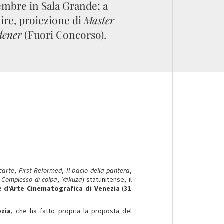
embre in Sala Grande; a
ire, proiezione di
Master
dener
(Fuori Concorso).
 carte
,
First Reformed
,
Il bacio della pantera
,
,
Complesso di colpa
,
Yakuza
) statunitense, il
e d’Arte Cinematografica
di
Venezia
(
31
ezia
, che ha fatto propria la proposta del