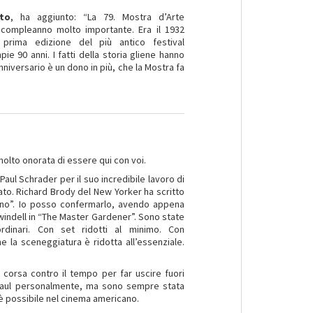
to
, ha aggiunto: “La 79. Mostra d’Arte
 compleanno molto importante. Era il 1932
a prima edizione del più antico festival
 90 anni. I fatti della storia gliene hanno
anniversario è un dono in più, che la Mostra fa
molto onorata di essere qui con voi.
Paul Schrader per il suo incredibile lavoro di
alato. Richard Brody del New Yorker ha scritto
rno”. Io posso confermarlo, avendo appena
windell in “The Master Gardener”. Sono state
ordinari. Con set ridotti al minimo. Con
e la sceneggiatura è ridotta all’essenziale.
corsa contro il tempo per far uscire fuori
 Paul personalmente, ma sono sempre stata
 è possibile nel cinema americano.