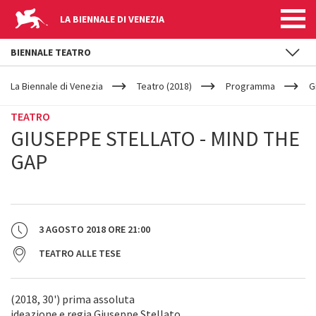
LA BIENNALE DI VENEZIA
BIENNALE TEATRO
YOUR
Salta al contenuto principale
ARE
La Biennale di Venezia
Teatro (2018)
Programma
G
HERE
TEATRO
GIUSEPPE STELLATO - MIND THE
GAP
3 AGOSTO 2018
ORE
21:00
TEATRO ALLE TESE
(2018, 30') prima assoluta
ideazione e regia Giuseppe Stellato