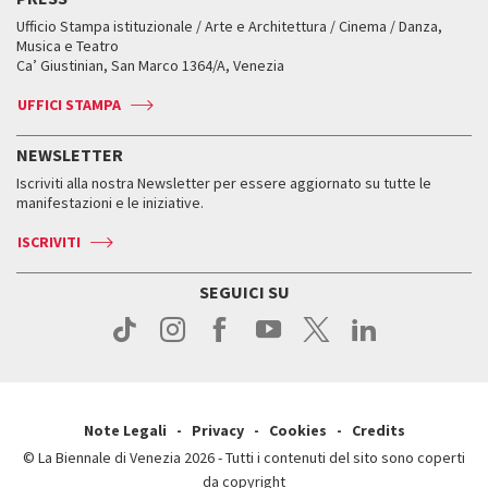
Mostre Virtuali
FAQ
Edizioni passate
Accrediti
Workshop di critica teatrale
Ufficio Stampa istituzionale / Arte e Architettura / Cinema / Danza,
Fondi e Collezioni
Servizi al pubblico
Servizi al pubblico
Orari e sedi
Leone d’oro alla carriera
Musica e Teatro
Biennale College ASAC
Come raggiungerci
Orari e sedi
Come raggiungerci
Ca’ Giustinian, San Marco 1364/A, Venezia
Biglietti
Leone d’argento
Biennale Channel
Contatti
Biglietti
Contatti
Accrediti
Edizioni passate
UFFICI STAMPA
ASAC DATI
Press
Accrediti
Press
Servizi al pubblico
Storia
FAQ
NEWSLETTER
Come raggiungerci
Orari e sedi
Servizi al pubblico
Iscriviti alla nostra Newsletter per essere aggiornato su tutte le
Contatti
Biglietti
Orari e sedi
Come raggiungerci
manifestazioni e le iniziative.
Press
Servizi al pubblico
News
Contatti
ISCRIVITI
Come raggiungerci
Servizi al pubblico
Press
Contatti
Come raggiungerci
SEGUICI SU
Press
Contatti
Press
Note Legali
Privacy
Cookies
Credits
© La Biennale di Venezia 2026 - Tutti i contenuti del sito sono coperti
da copyright