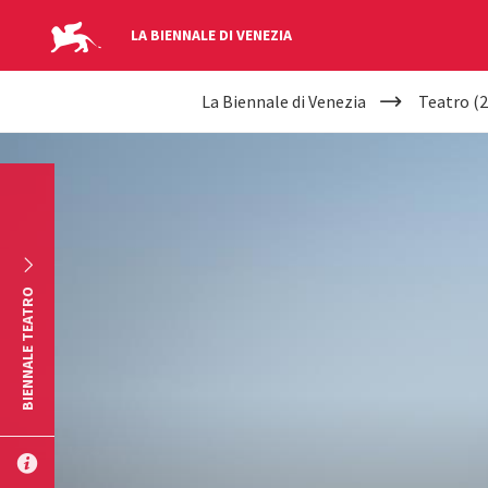
LA BIENNALE DI VENEZIA
YOUR
Salta al contenuto principale
La Biennale di Venezia
Teatro (2
ARE
HERE
BIENNALE TEATRO