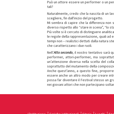
Può un attore essere un performer o un perf
tali?
Naturalmente, credo che la nascita di un la
scegliere, fin dall'inizio del progetto.
Mi sembra di capire che la differenza non 
diverso rispetto allo “stare in scena”, “lo s
Più volte si è cercato di distinguere anali
le regole della rappresentazione, quali ad e
tempi non – realistici dettati dalla natura 
che caratterizzano i due ruoli.
Nell’
Atto secondo
, il nostro tentativo sarà 
performer, attori-performer, ma soprattutt
un’attenzione diversa nella scelta del co
soprattutto del mutamento della composizio
Anche quest’anno, a questo fine, proporrem
essere anche un altro modo per creare intra
possa far diventare il Festival stesso un g
nei giovani attori che non partecipano soltan