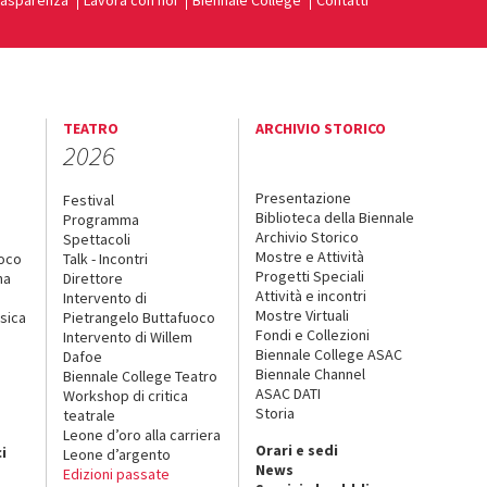
rasparenza
Lavora con noi
Biennale College
Contatti
TEATRO
ARCHIVIO STORICO
2026
Presentazione
Festival
Biblioteca della Biennale
Programma
Archivio Storico
Spettacoli
Mostre e Attività
uoco
Talk - Incontri
Progetti Speciali
na
Direttore
Attività e incontri
Intervento di
Mostre Virtuali
sica
Pietrangelo Buttafuoco
Fondi e Collezioni
Intervento di Willem
Biennale College ASAC
Dafoe
Biennale Channel
Biennale College Teatro
ASAC DATI
Workshop di critica
Storia
teatrale
o
Leone d’oro alla carriera
Orari e sedi
i
Leone d’argento
News
Edizioni passate