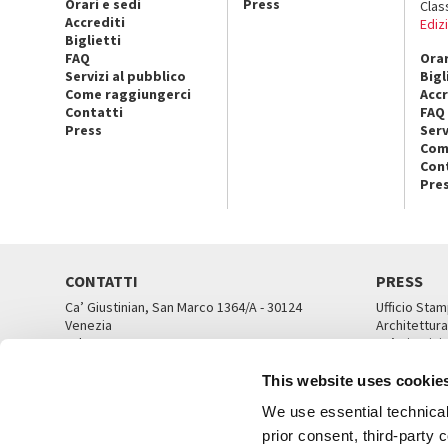
Orari e sedi
Press
Clas
Accrediti
Ediz
Biglietti
FAQ
Orar
Servizi al pubblico
Bigl
Come raggiungerci
Accr
Contatti
FAQ
Press
Serv
Com
Con
Pre
CONTATTI
PRESS
Ca’ Giustinian, San Marco 1364/A - 30124
Ufficio Stam
Venezia
Architettura
Tel. 041 5218711
Ca’ Giustini
email info@labiennale.org
UFFICI ST
This website uses cookie
TUTTI I CONTATTI
We use essential technical 
prior consent, third-party