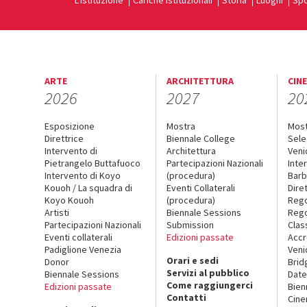
L'Istituzione
Cariche istituzionali
Storia
Luoghi
Spo
ARTE
ARCHITETTURA
CIN
2026
2027
20
Esposizione
Mostra
Mos
Direttrice
Biennale College
Sele
Intervento di
Architettura
Veni
Pietrangelo Buttafuoco
Partecipazioni Nazionali
Inte
Intervento di Koyo
(procedura)
Barb
Kouoh / La squadra di
Eventi Collaterali
Dire
Koyo Kouoh
(procedura)
Reg
Artisti
Biennale Sessions
Rego
Partecipazioni Nazionali
Submission
Clas
Eventi collaterali
Edizioni passate
Accr
Padiglione Venezia
Veni
Orari e sedi
Donor
Brid
Servizi al pubblico
Biennale Sessions
Date
Come raggiungerci
Edizioni passate
Bien
Contatti
Cin