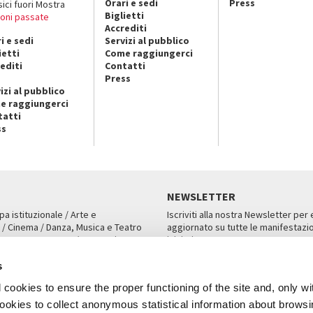
Orari e sedi
Press
sici fuori Mostra
Biglietti
ioni passate
Accrediti
i e sedi
Servizi al pubblico
ietti
Come raggiungerci
editi
Contatti
Press
izi al pubblico
e raggiungerci
tatti
ss
NEWSLETTER
pa istituzionale / Arte e
Iscriviti alla nostra Newsletter per
 / Cinema / Danza, Musica e Teatro
aggiornato su tutte le manifestazio
an, San Marco 1364/A, Venezia
iniziative.
AMPA
ISCRIVITI
s
cookies to ensure the proper functioning of the site and, only wi
 cookies to collect anonymous statistical information about brows