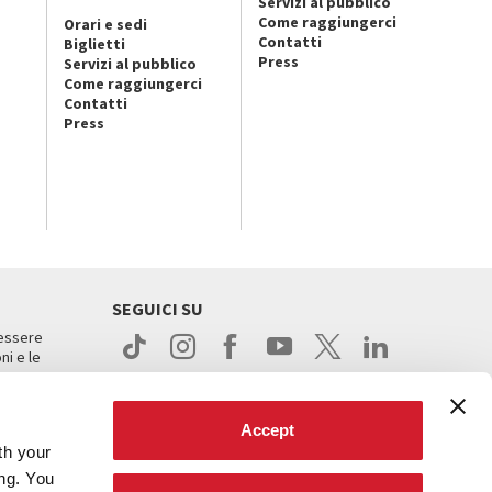
Servizi al pubblico
Come raggiungerci
Orari e sedi
Contatti
Biglietti
Press
Servizi al pubblico
Come raggiungerci
Contatti
Press
SEGUICI SU
 essere
ni e le
Accept
th your
ing. You