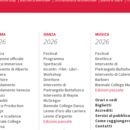
nsorship
Bacheca Biennale
Sostenibilità ambientale
Bandi e Gare
T
EMA
DANZA
MUSICA
26
2026
2026
tra
Festival
Festival
zione ufficiale
Programma
Direttrice
ce Immersive
Spettacoli
Intervento di
rvento di Alberto
Incontri - Film - Libri -
Pietrangelo Buttaf
era
Workshop
Intervento di Cateri
ttore
Direttore
Barbieri
olamento
Intervento di
Biennale College Mu
lamento Venezia
Pietrangelo Buttafuoco
Edizioni passate
sici
Intervento di Wayne
Orari e sedi
editi
McGregor
Biglietti
ce Production
Biennale College Danza
Accrediti
ge
Leone d’oro alla carriera
Servizi al pubblic
 e scadenze
Leone d’argento
Come raggiungerc
nale College
Edizioni passate
Contatti
ema