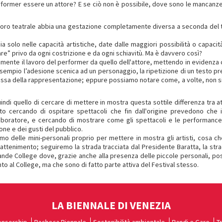
ormer essere un attore? E se ciò non è possibile, dove sono le mancanze d
voro teatrale abbia una gestazione completamente diversa a seconda del ti
sia solo nelle capacità artistiche, date dalle maggiori possibilità o cap
tare” privo da ogni costrizione e da ogni schiavitù. Ma è davvero così?
ticamente il lavoro del performer da quello dell'attore, mettendo in eviden
sempio l’adesione scenica ad un personaggio, la ripetizione di un testo pre-
stessa della rappresentazione; eppure possiamo notare come, a volte, non si
quindi quello di cercare di mettere in mostra questa sottile differenza tra
o cercando di ospitare spettacoli che fin dall'origine prevedono che il
llaboratore, e cercando di mostrare come gli spettacoli e le performance
ne e dei gusti del pubblico.
o delle mini-personali proprio per mettere in mostra gli artisti, cosa che
ttenimento; seguiremo la strada tracciata dal Presidente Baratta, la stra
rande College dove, grazie anche alla presenza delle piccole personali, p
to al College, ma che sono di fatto parte attiva del Festival stesso.
LA BIENNALE DI VENEZIA