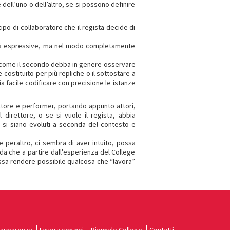
ell’uno o dell’altro, se si possono definire
po di collaboratore che il regista decide di
acità espressive, ma nel modo completamente
za come il secondo debba in genere osservare
costituito per più repliche o il sottostare a
a facile codificare con precisione le istanze
 attore e performer, portando appunto attori,
 direttore, o se si vuole il regista, abbia
 si siano evoluti a seconda del contesto e
 peraltro, ci sembra di aver intuito, possa
da che a partire dall'esperienza del College
ossa rendere possibile qualcosa che “lavora”