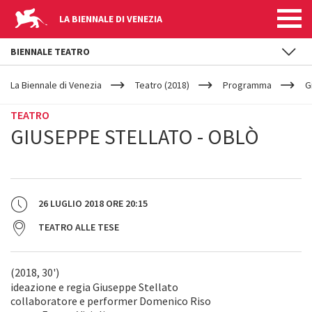
LA BIENNALE DI VENEZIA
BIENNALE TEATRO
YOUR
Salta al contenuto principale
ARE
La Biennale di Venezia
Teatro (2018)
Programma
G
HERE
TEATRO
GIUSEPPE STELLATO - OBLÒ
26 LUGLIO 2018
ORE
20:15
TEATRO ALLE TESE
(2018, 30')
ideazione e regia Giuseppe Stellato
collaboratore e performer Domenico Riso