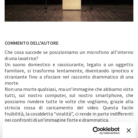
COMMENTO DELL'AUTORE
Che cosa succede se posizioniamo un microfono all’interno
di una lavatrice?
Un suono domestico e rassicurante, legato a un oggetto
familiare, si trasforma lentamente, diventando ipnotico e
straniante fino a sfociare nel racconto drammatico di una
morte.
Non una morte qualsiasi, ma un’immagine che abbiamo visto
tutti, sul nostro computer, sul nostro smartphone, che
possiamo rivedere tutte le volte che vogliamo, grazie alla
striscia rossa di caricamento del video. Questa facile
fruibilità, la cosiddetta “viralità”, ci rende in parte indifferenti
nei confronti di un’immagine forte e drammatica.
Forse la tecnologia di oggi, oltre a facilitare le
comunicazioni, ci fa da filtro con la realtà che abbiamo