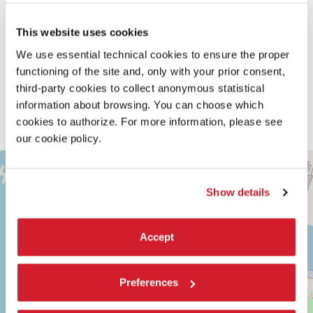
intorno, lavandoci un po’ la coscienza. Come fa la lavatrice
con i nostri panni sporchi. Come succede a noi davanti
all’immagine di una morte, magari di un bambino.
This website uses cookies
Il lavoro esplora i confini tra installazione, performance
We use essential technical cookies to ensure the proper
teatrale e live set, in particolar modo riguardo l’aspetto
sonoro. La lavatrice, microfonata internamente, genera ad
functioning of the site and, only with your prior consent,
ogni avvio rumori sempre differenti, che vengono elaborati
third-party cookies to collect anonymous statistical
dal vivo in una vera e propria improvvisazione sonora, che
information about browsing. You can choose which
s’intreccia con la narrazione, generando ad ogni
cookies to authorize. For more information, please see
rappresentazione, sonorità e atmosfere sempre diverse.
our cookie policy.
TEATRO
+
ALLE
TESE
−
Show details
SESTIERE
CASTELLO
CAMPO
Accept
DELLA
TANA
2169/F
30122
Preferences
VENEZIA
TEL.