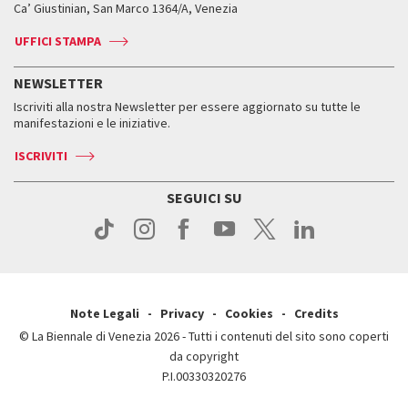
Biennale College ASAC
Come raggiungerci
Orari e sedi
Come raggiungerci
Ca’ Giustinian, San Marco 1364/A, Venezia
Biglietti
Leone d’argento
Biennale Channel
Contatti
Biglietti
Contatti
Accrediti
Edizioni passate
UFFICI STAMPA
ASAC DATI
Press
Accrediti
Press
Servizi al pubblico
Storia
FAQ
NEWSLETTER
Come raggiungerci
Orari e sedi
Servizi al pubblico
Iscriviti alla nostra Newsletter per essere aggiornato su tutte le
Contatti
Biglietti
Orari e sedi
Come raggiungerci
manifestazioni e le iniziative.
Press
Servizi al pubblico
News
Contatti
ISCRIVITI
Come raggiungerci
Servizi al pubblico
Press
Contatti
Come raggiungerci
SEGUICI SU
Press
Contatti
Press
Note Legali
Privacy
Cookies
Credits
© La Biennale di Venezia 2026 - Tutti i contenuti del sito sono coperti
da copyright
P.I.00330320276