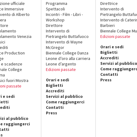
zione ufficiale
Programma
Direttrice
ce Immersive
Spettacoli
Intervento di
rvento di Alberto
Incontri - Film - Libri -
Pietrangelo Buttaf
era
Workshop
Intervento di Cateri
ttore
Direttore
Barbieri
olamento
Intervento di
Biennale College Mu
lamento Venezia
Pietrangelo Buttafuoco
Edizioni passate
sici
Intervento di Wayne
Orari e sedi
editi
McGregor
Biglietti
ce Production
Biennale College Danza
Accrediti
ge
Leone d’oro alla carriera
Servizi al pubblic
 e scadenze
Leone d’argento
Come raggiungerc
nale College
Edizioni passate
Contatti
ema
Orari e sedi
Press
sici fuori Mostra
Biglietti
ioni passate
Accrediti
i e sedi
Servizi al pubblico
ietti
Come raggiungerci
editi
Contatti
Press
izi al pubblico
e raggiungerci
tatti
ss