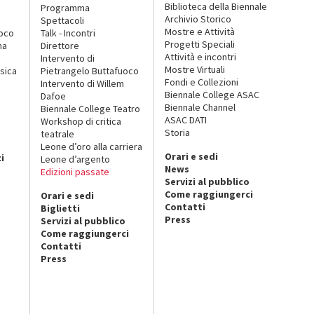
Biblioteca della Biennale
Programma
Archivio Storico
Spettacoli
Mostre e Attività
uoco
Talk - Incontri
Progetti Speciali
na
Direttore
Attività e incontri
Intervento di
Mostre Virtuali
sica
Pietrangelo Buttafuoco
Fondi e Collezioni
Intervento di Willem
Biennale College ASAC
Dafoe
Biennale Channel
Biennale College Teatro
ASAC DATI
Workshop di critica
Storia
teatrale
o
Leone d’oro alla carriera
Orari e sedi
i
Leone d’argento
News
Edizioni passate
Servizi al pubblico
Come raggiungerci
Orari e sedi
Contatti
Biglietti
Press
Servizi al pubblico
Come raggiungerci
Contatti
Press