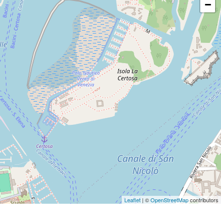
−
Leaflet
| ©
OpenStreetMap
contributors