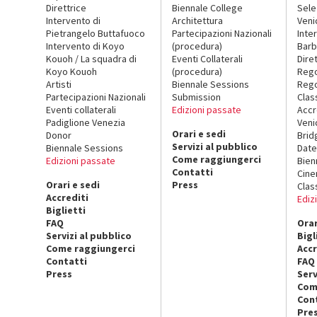
Direttrice
Biennale College
Sele
Intervento di
Architettura
Veni
Pietrangelo Buttafuoco
Partecipazioni Nazionali
Inte
Intervento di Koyo
(procedura)
Barb
Kouoh / La squadra di
Eventi Collaterali
Dire
Koyo Kouoh
(procedura)
Reg
Artisti
Biennale Sessions
Rego
Partecipazioni Nazionali
Submission
Clas
Eventi collaterali
Edizioni passate
Accr
Padiglione Venezia
Veni
Orari e sedi
Donor
Brid
Servizi al pubblico
Biennale Sessions
Date
Come raggiungerci
Edizioni passate
Bien
Contatti
Cin
Orari e sedi
Press
Clas
Accrediti
Ediz
Biglietti
FAQ
Orar
Servizi al pubblico
Bigl
Come raggiungerci
Accr
Contatti
FAQ
Press
Serv
Com
Con
Pre