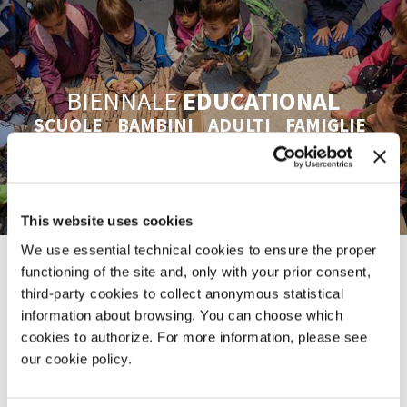
BIENNALE
EDUCATIONAL
SCUOLE BAMBINI ADULTI FAMIGLIE
PROFESSIONISTI AZIENDE UNIVERSITÀ
SCOPRI
This website uses cookies
We use essential technical cookies to ensure the proper
functioning of the site and, only with your prior consent,
Anche per il
2018
è prevista un’ampia offerta, che si rivolge a singoli e
gruppi di studenti, bambini, adulti, famiglie, professionisti, aziende e
third-party cookies to collect anonymous statistical
università. Tutte le iniziative puntano sul coinvolgimento attivo dei
information about browsing. You can choose which
partecipanti, sono condotte da operatori selezionati e formati dalla
cookies to authorize. For more information, please see
Biennale e si suddividono in
Percorsi Guidati
e
Attività di
Laboratorio
our cookie policy.
.