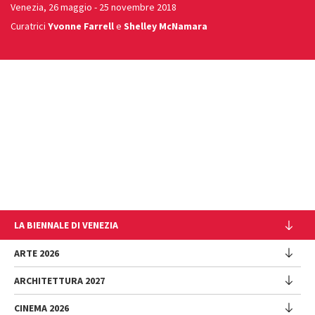
Venezia, 26 maggio - 25 novembre 2018
Curatrici
Yvonne Farrell
e
Shelley McNamara
LA BIENNALE DI VENEZIA
L'Istituzione
ARTE 2026
Cariche istituzionali
ARCHITETTURA 2027
Esposizione
Storia
Direttrice
Luoghi
CINEMA 2026
Mostra