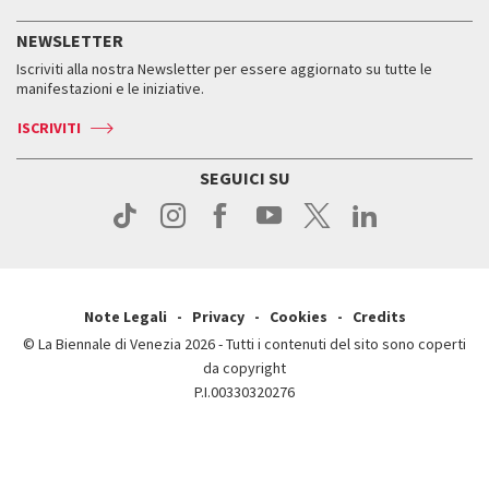
ASAC DATI
Press
Accrediti
Press
Servizi al pubblico
Storia
FAQ
NEWSLETTER
Come raggiungerci
Orari e sedi
Servizi al pubblico
Iscriviti alla nostra Newsletter per essere aggiornato su tutte le
Contatti
Biglietti
Orari e sedi
Come raggiungerci
manifestazioni e le iniziative.
Press
Servizi al pubblico
News
Contatti
ISCRIVITI
Come raggiungerci
Servizi al pubblico
Press
Contatti
Come raggiungerci
SEGUICI SU
Press
Contatti
Press
Note Legali
Privacy
Cookies
Credits
© La Biennale di Venezia 2026 - Tutti i contenuti del sito sono coperti
da copyright
P.I.00330320276