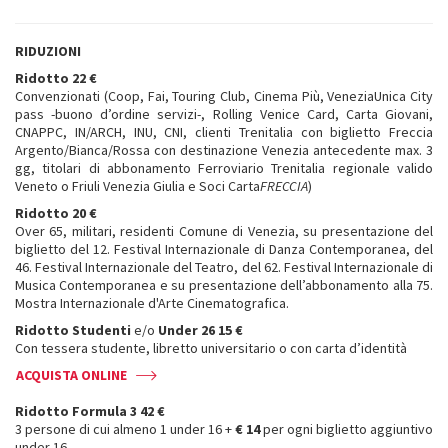
RIDUZIONI
Ridotto 22 €
Convenzionati (Coop, Fai, Touring Club, Cinema Più, VeneziaUnica City
pass -buono d’ordine servizi-, Rolling Venice Card, Carta Giovani,
CNAPPC, IN/ARCH, INU, CNI, clienti Trenitalia con biglietto Freccia
Argento/Bianca/Rossa con destinazione Venezia antecedente max. 3
gg, titolari di abbonamento Ferroviario Trenitalia regionale valido
Veneto o Friuli Venezia Giulia e Soci Carta
FRECCIA
)
Ridotto 20 €
Over 65, militari, residenti Comune di Venezia, su presentazione del
biglietto del 12. Festival Internazionale di Danza Contemporanea, del
46. Festival Internazionale del Teatro, del 62. Festival Internazionale di
Musica Contemporanea e su presentazione dell’abbonamento alla 75.
Mostra Internazionale d'Arte Cinematografica.
Ridotto Studenti
e/o
Under 26 15 €
Con tessera studente, libretto universitario o con carta d’identità
ACQUISTA ONLINE
Ridotto Formula 3 42 €
3 persone di cui almeno 1 under 16 +
€ 14
per ogni biglietto aggiuntivo
under 16