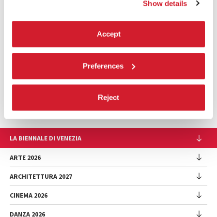
Show details
*Non inclusi tra i Partecipanti esaminati dalla Giuria internazionale
Accept
Preferences
Reject
LA BIENNALE DI VENEZIA
L'Istituzione
ARTE 2026
Cariche istituzionali
ARCHITETTURA 2027
Esposizione
Storia
Direttrice
Luoghi
CINEMA 2026
Mostra
Intervento di Pietrangelo Buttafuoco
Sponsorship
Biennale College Architettura
DANZA 2026
Intervento di Koyo Kouoh / La squadra di Koyo Kouoh
Mostra