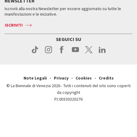
NEWSLETTER
Come raggiungerci
Orari e sedi
Servizi al pubblico
Iscriviti alla nostra Newsletter per essere aggiornato su tutte le
Contatti
Biglietti
Orari e sedi
Come raggiungerci
manifestazioni e le iniziative.
Press
Servizi al pubblico
News
Contatti
ISCRIVITI
Come raggiungerci
Servizi al pubblico
Press
Contatti
Come raggiungerci
SEGUICI SU
Press
Contatti
Press
Note Legali
Privacy
Cookies
Credits
© La Biennale di Venezia 2026 - Tutti i contenuti del sito sono coperti
da copyright
P.I.00330320276