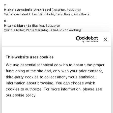
7.
Michele Arnaboldi Architetti
(Locarno, Svizzera)
Michele Arnaboldi; Enzo Rombolà; Carlo Barra; Anja Ureta
8.
Miller & Maranta
(Basilea, Svizzera)
Quintus Miller; Paola Maranta; Jean-Luc von Aarburg
9.
OBRAS Architectes
(Parigi, Francia)
Frédéric Bonnet
10.
This website uses cookies
PROAP / GLOBAL
(Lisbona, Portogallo)
João Gomes da Silva; João Nunes
We use essential technical cookies to ensure the proper
11.
functioning of the site and, only with your prior consent,
Sergison Bates architects
(Londra, UK; Zurigo, Svizzera)
third-party cookies to collect anonymous statistical
Jonathan Sergison
information about browsing. You can choose which
12.
VALERIO OLGIATI
(Flims, Svizzera)
cookies to authorize. For more information, please see
our cookie policy.
13.
walter angonese, architekt/architetto
(Caldaro - Bolzano, Italia)
Walter Angonese