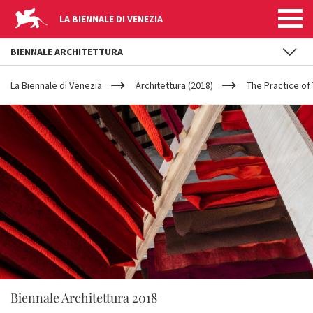
LA BIENNALE DI VENEZIA
BIENNALE ARCHITETTURA
YOUR
Salta al contenuto principale
ARE
La Biennale di Venezia
Architettura (2018)
The Practice of
HERE
Biennale Architettura 2018