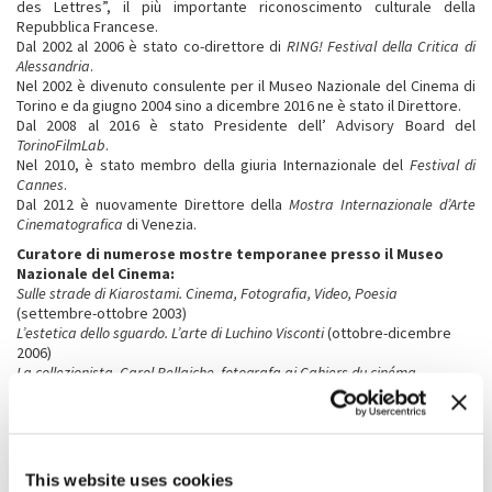
des Lettres”, il più importante riconoscimento culturale della
Repubblica Francese.
Dal 2002 al 2006 è stato co-direttore di
RING! Festival della Critica di
Alessandria
.
Nel 2002 è divenuto consulente per il Museo Nazionale del Cinema di
Torino e da giugno 2004 sino a dicembre 2016 ne è stato il Direttore.
Dal 2008 al 2016 è stato Presidente dell’ Advisory Board del
TorinoFilmLab
.
Nel 2010, è stato membro della giuria Internazionale del
Festival di
Cannes
.
Dal 2012 è nuovamente Direttore della
Mostra Internazionale d’Arte
Cinematografica
di Venezia.
Curatore di numerose mostre temporanee presso il Museo
Nazionale del Cinema:
Sulle strade di Kiarostami. Cinema, Fotografia, Video, Poesia
(settembre-ottobre 2003)
L’estetica dello sguardo. L’arte di Luchino Visconti
(ottobre-dicembre
2006)
La collezionista. Carol Bellaiche, fotografa ai Cahiers du cinéma
(novembre 2007-febbraio 2008)
Segni di vita. Werner Herzog e il cinema
(gennaio-febbraio 2008)
Marco Ferreri
(aprile-giugno 2008)
Il cinema di Roman Polanski
(settembre-dicembre 2008)
Uomini contro. Il cinema di Francesco Rosi
(dicembre 2008-febbraio
This website uses cookies
2009)