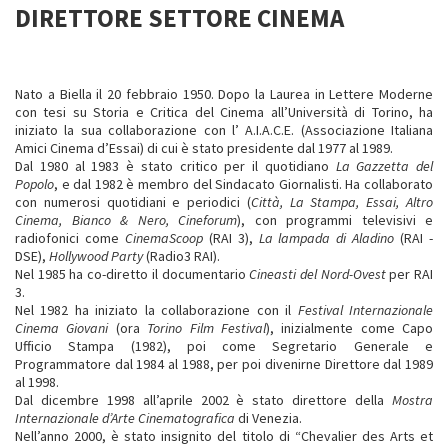
DIRETTORE SETTORE CINEMA
Nato a Biella il 20 febbraio 1950. Dopo la Laurea in Lettere Moderne
con tesi su Storia e Critica del Cinema all’Università di Torino, ha
iniziato la sua collaborazione con l’ A.I.A.C.E. (Associazione Italiana
Amici Cinema d’Essai) di cui è stato presidente dal 1977 al 1989.
Dal 1980 al 1983 è stato critico per il quotidiano
La Gazzetta del
Popolo
, e dal 1982 è membro del Sindacato Giornalisti. Ha collaborato
con numerosi quotidiani e periodici (
Città, La Stampa, Essai, Altro
Cinema, Bianco & Nero, Cineforum
), con programmi televisivi e
radiofonici come
CinemaScoop
(RAI 3),
La lampada di Aladino
(RAI -
DSE),
Hollywood Party
(Radio3 RAI).
Nel 1985 ha co-diretto il documentario
Cineasti del Nord-Ovest
per RAI
3.
Nel 1982 ha iniziato la collaborazione con il
Festival Internazionale
Cinema Giovani
(ora
Torino Film Festival
), inizialmente come Capo
Ufficio Stampa (1982), poi come Segretario Generale e
Programmatore dal 1984 al 1988, per poi divenirne Direttore dal 1989
al 1998.
Dal dicembre 1998 all’aprile 2002 è stato direttore della
Mostra
Internazionale d’Arte Cinematografica
di Venezia.
Nell’anno 2000, è stato insignito del titolo di “Chevalier des Arts et