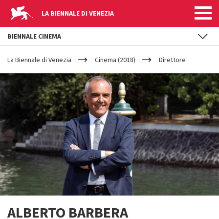
LA BIENNALE DI VENEZIA
BIENNALE CINEMA
YOUR
Salta al contenuto principale
ARE
La Biennale di Venezia
Cinema (2018)
Direttore
HERE
ALBERTO BARBERA