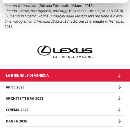
Noi credevamo
(Il Castoro, Milano, 2011)
Cinema Neorealista
(Silvana Editoriale, Milano, 2015)
Cinema! Storie, protagonisti, paesaggi
(Silvana Editoriale, Milano 2018)
Il Cinema in Mostra. Volti e Immagini dalla Mostra Internazionale d’Arte
Cinematografica di Venezia 1932-2018
(Edizioni La Biennale di Venezia,
2018)
LA BIENNALE DI VENEZIA
L'Istituzione
ARTE 2026
Cariche istituzionali
ARCHITETTURA 2027
Esposizione
Storia
Direttrice
Luoghi
CINEMA 2026
Mostra
Intervento di Pietrangelo Buttafuoco
Sponsorship
Biennale College Architettura
DANZA 2026
Intervento di Koyo Kouoh / La squadra di Koyo Kouoh
Mostra
Bacheca Biennale
Partecipazioni Nazionali (procedura)
Artisti
Selezione ufficiale