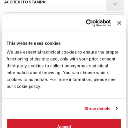
ACCREDITO STAMPA
ACCREDITO INDUSTRY
This website uses cookies
ACCREDITO FILM DELEGATION
We use essential technical cookies to ensure the proper
functioning of the site and, only with your prior consent,
ACCREDITO CINEMA
third-party cookies to collect anonymous statistical
information about browsing. You can choose which
cookies to authorize. For more information, please see
our cookie policy.
ACCREDITO SPECIALE VR
ACCREDITO STUDENTI UNIVERSITARI
Show details
Accept