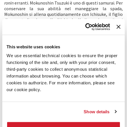
ronin
erranti. Mokunoshin Tsuzuki è uno di questi samurai. Per
conservare la sua abilità nel maneggiare la spada,
Mokunoshin si allena quotidianamente con Ichisuke, il figlio
di un contadino. La sorella di Ichisuke, Yu, li guarda esercitarsi
con una leggera disapprovazione, sebbene tra lei e
Mokunoshin si avverta un’attrazione non dichiarata. Se da un
lato la vita agricola è tranquilla dall’altro il Giappone vive un
enorme subbuglio. La Marina militare statunitense ha
This website uses cookies
inviato il Commodoro Perry nel paese per stimolare il
commercio con gli Stati Uniti, alimentando così i disordini
We use essential technical cookies to ensure the proper
civili. Yu è preoccupata perché sente che presto Mokunoshin
functioning of the site and, only with your prior consent,
partirà per combattere e, di conseguenza, morire
third-party cookies to collect anonymous statistical
nell’imminente guerra civile. Un giorno i tre incontrano due
information about browsing. You can choose which
samurai in duello. Il vincitore è Jirozaemon Sawamura, un
abile
ronin
dai modi gentili. Sawamura resta nel villaggio per
cookies to authorize. For more information, please see
cercare altri potenziali guerrieri, quando arriva un gruppo di
our cookie policy.
ronin fuorilegge. Gli abitanti del villaggio hanno sentito voci
terribili sul capo dei banditi, Sezaemon Genda. Quando
l’irruento Ichisuke sfida i fuorilegge, la direzione delle loro
vite cambia drasticamente.
Show details
COMMENTO DEL REGISTA