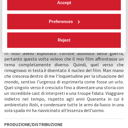
Accept
Un giovane ronin che fissa con ardore la propria spada
.
Era questo il germe di un’idea che mi era venuta anni fa.
Come ucciderò un’altra persona con questa spada? Come posso
Preferences
farlo?
Qualche samurai deve averlo pensato.
Anche se me lo ordina il mio padrone, come posso arrivare a
Reject
tanto?
Non lo avrà forse pensato qualcuno di loro?
In
Nobi
avevo esplorato l’orrore assoluto della guerra,
pertanto questa volta volevo che il mio film affrontasse un
tema completamente diverso. Quindi, quel verso che
rimuginavo in testa è diventato il nucleo del film. Man mano
che cresceva dentro di me l’inquietudine per la situazione del
mondo, sentivo l’urgenza di esprimerla come fosse un urlo.
Quel singolo verso è cresciuto fino a diventare una storia con
un incredibile cast di interpreti e una troupe fidata. Viaggiare
indietro nel tempo, rispetto agli anni Quaranta in cui è
ambientato
Nobi
, e condensare tutte le armi da fuoco in una
sola spada mi ha riavvicinato all’essenza dell’uomo.
PRODUZIONE/DISTRIBUZIONE