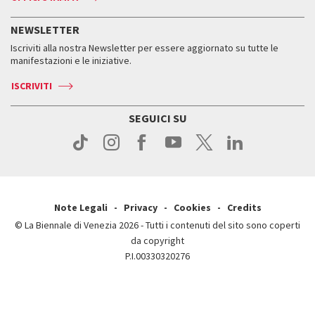
ASAC DATI
Press
Accrediti
Press
Servizi al pubblico
Storia
FAQ
NEWSLETTER
Come raggiungerci
Orari e sedi
Servizi al pubblico
Iscriviti alla nostra Newsletter per essere aggiornato su tutte le
Contatti
Biglietti
Orari e sedi
Come raggiungerci
manifestazioni e le iniziative.
Press
Servizi al pubblico
News
Contatti
ISCRIVITI
Come raggiungerci
Servizi al pubblico
Press
Contatti
Come raggiungerci
SEGUICI SU
Press
Contatti
Press
Note Legali
Privacy
Cookies
Credits
© La Biennale di Venezia 2026 - Tutti i contenuti del sito sono coperti
da copyright
P.I.00330320276