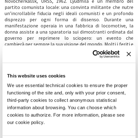
Novocherkassk, URSS, 1962. Lyudmila è un membro del
partito comunista locale: una convinta militante che nutre
un’incrollabile fiducia negli ideali comunisti e un profondo
disprezzo per ogni forma di dissenso. Durante una
manifestazione operaia in una fabbrica di locomotive, la
donna assiste a una sparatoria sui dimostranti ordinata dal
governo per reprimere lo sciopero: un evento che
cambierà per sempre la sua visione del mondo. Molti i feriti e
numerosi i dispersi. La città è sconvolta dagli arresti, da
condanne sommarie e dal coprifuoco. E in quei giorni la figlia
di Lyudmila scompare nel nulla. Per la donna inizia
così un’affannosa quanto rischiosa ricerca, senza sosta e
senza quartiere – a dispetto del blocco della città, degli
This website uses cookies
arresti e dei tentativi di insabbiamento da parte delle
We use essential technical cookies to ensure the proper
autorità. Il film è basato su un fatto realmente accaduto a
functioning of the site and, only with your prior consent,
Novocherkassk il 2 giugno del 1962 e secretato fino agli anni
Novanta. L’inchiesta è stata avviata nel 1992. Le vittime del
third-party cookies to collect anonymous statistical
massacro erano state occultate in tumuli sotto falso nome
information about browsing. You can choose which
perché non venissero mai ritrovate. I principali sospetti fra
cookies to authorize. For more information, please see
gli alti vertici governativi erano già morti. I responsabili non
our cookie policy.
sono mai stati condannati.