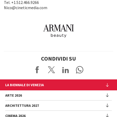
Tel. +1.512.466.9266
Nico@cineticmedia.com
CONDIVIDI SU
LA BIENNALE DI VENEZIA
L'Istituzione
ARTE 2026
Cariche istituzionali
ARCHITETTURA 2027
Esposizione
Storia
Direttrice
Luoghi
CINEMA 2026
Mostra