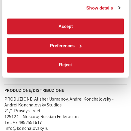
COMMENTO DEL REGISTA
Show details
Volevo fare un film sulla generazione dei miei genitori, quella
che ha combattuto ed è sopravvissuta alla Seconda guerra
mondiale con la certezza che si potesse morire “per la
Accept
Patria, per Stalin” e con una fiducia incondizionata negli
ideali comunisti: milioni di persone che cercavano di fondare
una nuova società. Ho voluto ricostruire con la massima
Preferences
accuratezza un fatto realmente accaduto e un’epoca in cui la
storia ha rivelato l’incolmabile divario fra gli ideali del
comunismo e la drammatica realtà dei fatti. Questo film è un
tributo alla purezza di quella generazione, ai suoi sacrifici e
Reject
alla tragedia che ha vissuto nel veder crollare i propri miti e
traditi i propri ideali.
PRODUZIONE/DISTRIBUZIONE
PRODUZIONE: Alisher Usmanov, Andrei Konchalovsky -
Andrei Konchalovsky Studios
21/1 Pravdy street
125124 – Moscow, Russian Federation
Tel. +7 4952551617
info@konchalovsky.ru