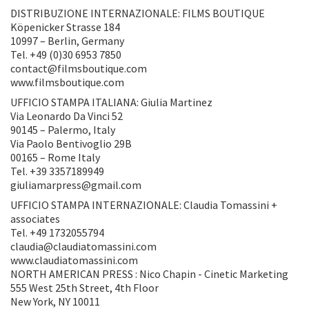
DISTRIBUZIONE INTERNAZIONALE: FILMS BOUTIQUE
Köpenicker Strasse 184
10997 – Berlin, Germany
Tel. +49 (0)30 6953 7850
contact@filmsboutique.com
www.filmsboutique.com
UFFICIO STAMPA ITALIANA: Giulia Martinez
Via Leonardo Da Vinci 52
90145 – Palermo, Italy
Via Paolo Bentivoglio 29B
00165 – Rome Italy
Tel. +39 3357189949
giuliamarpress@gmail.com
UFFICIO STAMPA INTERNAZIONALE: Claudia Tomassini +
associates
Tel. +49 1732055794
claudia@claudiatomassini.com
www.claudiatomassini.com
NORTH AMERICAN PRESS : Nico Chapin - Cinetic Marketing
555 West 25th Street, 4th Floor
New York, NY 10011