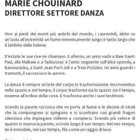
MARIE CHOUINARD
DIRETTORE SETTORE DANZA
Vivo ai piedi dei monti più antichi del mondo, i Laurentidi, abito su
un’isola all’estremità un fiume immensamente lungo e tanto largo che
è lambito dalle balene.
D’estate le sue rive mi chiamano. E alterno, un anno vado a Baie Saint-
Paul, alla Malbaie o a Tadoussac e l’anno seguente sull’altra sponda, a
Kamouraska, a Saint-Jean Port-Joli o a Trois Pistoles. Un anno guardo i
tramonti, il successivo le aurore.
La danza è sempre un’arte del corpo in trasformazione. Inscrivendosi
nello spazio e nel tempo, il corpo trasforma sia lo spazio sia il tempo,
insieme all’ordine delle cose. E trasforma anche i suoi testimoni.
Scendo la parete rocciosa che mi porta al fiume e le decine di strati
che la compongono si spingono e si scontrano con grandi fragori
silenziosi che impiegano millenni a compiersi. Scendo più veloce di
quanto si muova la parete, scivolo lungo il suo tempo. Nel mio tempo,
lei è immobile, nel suo tempo, filo come un raggio di luce.