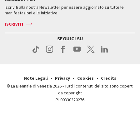
Come raggiungerci
Orari e sedi
Servizi al pubblico
Iscriviti alla nostra Newsletter per essere aggiornato su tutte le
Contatti
Biglietti
Orari e sedi
Come raggiungerci
manifestazioni e le iniziative.
Press
Servizi al pubblico
News
Contatti
ISCRIVITI
Come raggiungerci
Servizi al pubblico
Press
Contatti
Come raggiungerci
SEGUICI SU
Press
Contatti
Press
Note Legali
Privacy
Cookies
Credits
© La Biennale di Venezia 2026 - Tutti i contenuti del sito sono coperti
da copyright
P.I.00330320276