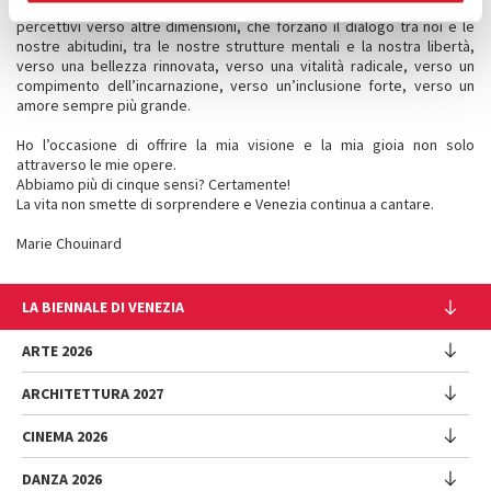
cui credo profondamente, che aprono i nostri schemi mentali e
percettivi verso altre dimensioni, che forzano il dialogo tra noi e le
nostre abitudini, tra le nostre strutture mentali e la nostra libertà,
verso una bellezza rinnovata, verso una vitalità radicale, verso un
compimento dell’incarnazione, verso un’inclusione forte, verso un
amore sempre più grande.
Ho l’occasione di offrire la mia visione e la mia gioia non solo
attraverso le mie opere.
Abbiamo più di cinque sensi? Certamente!
La vita non smette di sorprendere e Venezia continua a cantare.
Marie Chouinard
LA BIENNALE DI VENEZIA
L'Istituzione
ARTE 2026
Cariche istituzionali
ARCHITETTURA 2027
Esposizione
Storia
Direttrice
Luoghi
CINEMA 2026
Mostra
Intervento di Pietrangelo Buttafuoco
Sponsorship
Biennale College Architettura
DANZA 2026
Intervento di Koyo Kouoh / La squadra di Koyo Kouoh
Mostra