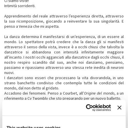
Ci siamo viste!
Intimità sorridenti.
Apprendimento del reale attraverso l’esperienza diretta, attraverso
la sua ricomposizione, giocando a reinventare la sua singolarità. E
penso a Venezia che mi aspetta.
La danza determina il manifestarsi di un’esperienza, di un essere al
mondo. Lo spettatore potrà credere che la danza gli si manifesti
attraverso il senso della vista, invece è a occhi chiusi che talvolta la
danzatrice si abbandona con intensità infinitamente maggiore
all’incanto. I nostri occhi agganciati alla danzatrice dagli occhi chiusi, il
nostro respiro scandito dal suo, anche noi danziamo, pensiamo,
passiamo e ripassiamo attraverso una stessa rete inedita di neuroni
nuovi.
I danzatori sono esseri che processano la vita divorandola, in uno
strano banchetto condiviso che contempla tutte le condizioni del
mondo, dal non detto al gridato.
Accadono dei fenomeni. Penso a Courbet, all’
Origine del mondo
, a un
riferimento a Cy Twombly che sto preparando per un nuovo balletto.
E risalgo la parete rocciosa per tornare a Venezia, dove ho deciso di
creare una scuola per i coreografi, Biennale College.
La Biennale ha un College per i danzatori, per i registi e gli
sceneggiatori, per i compositori, i drammaturghi, ma non per i
coreografi!
This website uses cookies