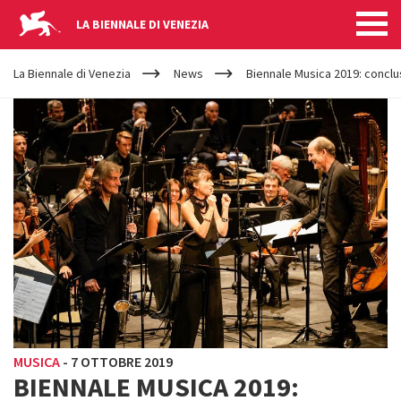
LA BIENNALE DI VENEZIA
YOUR
Salta al contenuto principale
ARE
La Biennale di Venezia
News
Biennale Musica 2019: conclus
HERE
MUSICA
-
7 OTTOBRE 2019
BIENNALE MUSICA 2019: