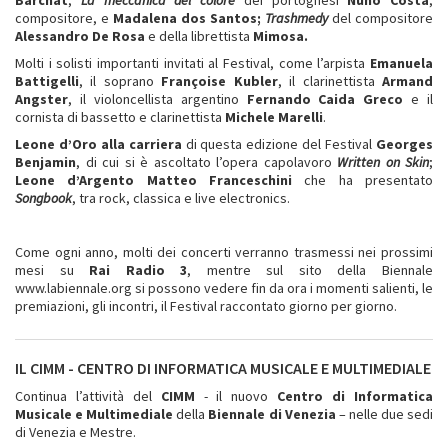
compositore, e
Madalena dos Santos;
Trashmedy
del compositore
Alessandro De Rosa
e della librettista
Mimosa.
Molti i solisti importanti invitati al Festival, come l’arpista
Emanuela
Battigelli
, il soprano
Françoise Kubler
, il clarinettista
Armand
Angster
, il violoncellista argentino
Fernando Caida Greco
e il
cornista di bassetto e clarinettista
Michele Marelli
.
Leone d’Oro alla carriera
di questa edizione del Festival
Georges
Benjamin
, di cui si è ascoltato l’opera capolavoro
Written on Skin
;
Leone d’Argento
Matteo Franceschini
che ha presentato
Songbook
, tra rock, classica e live electronics.
Come ogni anno, molti dei concerti verranno trasmessi nei prossimi
mesi su
Rai Radio 3
, mentre sul sito della Biennale
www.labiennale.org si possono vedere fin da ora i momenti salienti, le
premiazioni, gli incontri, il Festival raccontato giorno per giorno.
IL CIMM - CENTRO DI INFORMATICA MUSICALE E MULTIMEDIALE
Continua l’attività del
CIMM
- il nuovo
Centro di Informatica
Musicale e Multimediale
della
Biennale di Venezia
– nelle due sedi
di Venezia e Mestre.