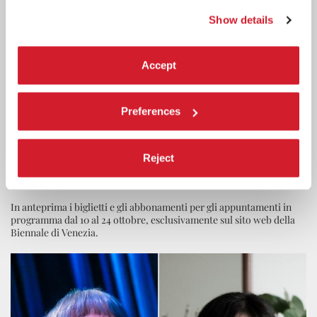
Show details
Accept
Preferences
MUSICA
6 AGOSTO 2026
DAL 6 AGOSTO È ATTIVA LA
Reject
BIGLIETTERIA ONLINE DELLA
BIENNALE MUSICA
In anteprima i biglietti e gli abbonamenti per gli appuntamenti in
programma dal 10 al 24 ottobre, esclusivamente sul sito web della
Biennale di Venezia.