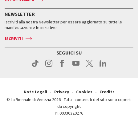
ASAC DATI
Press
Accrediti
Press
Servizi al pubblico
Storia
FAQ
NEWSLETTER
Come raggiungerci
Orari e sedi
Servizi al pubblico
Iscriviti alla nostra Newsletter per essere aggiornato su tutte le
Contatti
Biglietti
Orari e sedi
Come raggiungerci
manifestazioni e le iniziative.
Press
Servizi al pubblico
News
Contatti
ISCRIVITI
Come raggiungerci
Servizi al pubblico
Press
Contatti
Come raggiungerci
SEGUICI SU
Press
Contatti
Press
Note Legali
Privacy
Cookies
Credits
© La Biennale di Venezia 2026 - Tutti i contenuti del sito sono coperti
da copyright
P.I.00330320276