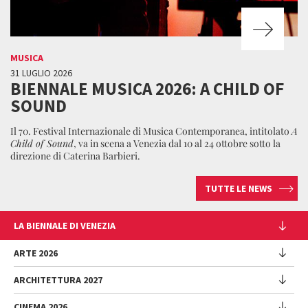
MUSICA
31 LUGLIO 2026
BIENNALE MUSICA 2026: A CHILD OF
SOUND
Il 70. Festival Internazionale di Musica Contemporanea, intitolato
A
Child of Sound
, va in scena a Venezia dal 10 al 24 ottobre sotto la
direzione di Caterina Barbieri.
TUTTE LE NEWS
LA BIENNALE DI VENEZIA
L'Istituzione
ARTE 2026
Cariche istituzionali
ARCHITETTURA 2027
Esposizione
Storia
Direttrice
Luoghi
CINEMA 2026