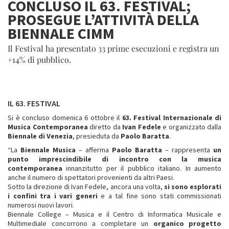
CONCLUSO IL 63. FESTIVAL;
PROSEGUE L’ATTIVITÀ DELLA
BIENNALE CIMM
Il Festival ha presentato 33 prime esecuzioni e registra un
+14% di pubblico.
IL 63. FESTIVAL
Si è concluso domenica 6 ottobre il
63. Festival Internazionale di
Musica Contemporanea
diretto da
Ivan Fedele
e organizzato dalla
Biennale di Venezia
, presieduta da
Paolo Baratta
.
“La
Biennale Musica
– afferma
Paolo Baratta
– rappresenta
un
punto imprescindibile di incontro con la musica
contemporanea
innanzitutto per il pubblico italiano. In aumento
anche il numero di spettatori provenienti da altri Paesi.
Sotto la direzione di Ivan Fedele, ancora una volta,
si sono esplorati
i confini tra i vari generi
e a tal fine sono stati commissionati
numerosi nuovi lavori.
Biennale College – Musica e il Centro di Informatica Musicale e
Multimediale concorrono a completare un
organico progetto