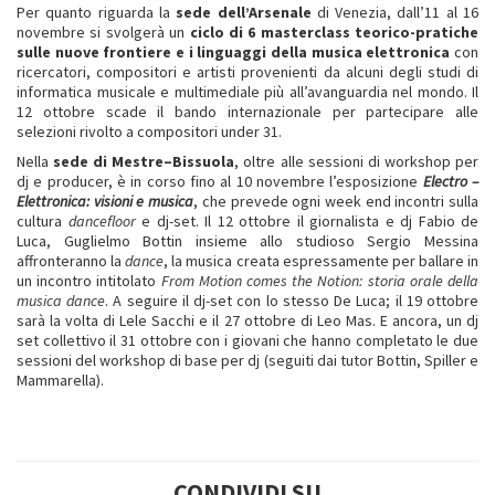
Per quanto riguarda la
sede dell’Arsenale
di Venezia, dall’11 al 16
novembre si svolgerà un
ciclo di 6 masterclass teorico-pratiche
sulle nuove frontiere e i linguaggi della musica elettronica
con
ricercatori, compositori e artisti provenienti da alcuni degli studi di
informatica musicale e multimediale più all’avanguardia nel mondo. Il
12 ottobre scade il bando internazionale per partecipare alle
selezioni rivolto a compositori under 31.
Nella
sede di Mestre–Bissuola
, oltre alle sessioni di workshop per
dj e producer, è in corso fino al 10 novembre l’esposizione
Electro –
Elettronica: visioni e musica
, che prevede ogni week end incontri sulla
cultura
dancefloor
e dj-set. Il 12 ottobre il giornalista e dj Fabio de
Luca, Guglielmo Bottin insieme allo studioso Sergio Messina
affronteranno la
dance
, la musica creata espressamente per ballare in
un incontro intitolato
From Motion comes the Notion: storia orale della
musica dance
. A seguire il dj-set con lo stesso De Luca; il 19 ottobre
sarà la volta di Lele Sacchi e il 27 ottobre di Leo Mas. E ancora, un dj
set collettivo il 31 ottobre con i giovani che hanno completato le due
sessioni del workshop di base per dj (seguiti dai tutor Bottin, Spiller e
Mammarella).
CONDIVIDI SU