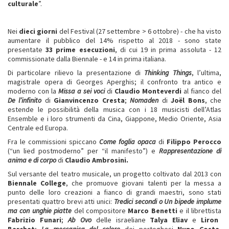
culturale
”.
Nei
dieci giorni
del Festival (27 settembre > 6 ottobre) - che ha visto
aumentare il pubblico del 14% rispetto al 2018 - sono state
presentate
33 prime
esecuzioni
, di cui 19 in prima assoluta - 12
commissionate dalla Biennale - e 14 in prima italiana.
Di particolare rilievo la presentazione di
Thinking Things
, l’ultima,
magistrale opera di Georges Aperghis; il confronto tra antico e
moderno con la
Missa a sei voci
di
Claudio Monteverdi
al fianco del
De l’infinito
di
Gianvincenzo Cresta
;
Nomaden
di
Joël Bons
, che
estende le possibilità della musica con i 18 musicisti dell’Atlas
Ensemble e i loro strumenti da Cina, Giappone, Medio Oriente, Asia
Centrale ed Europa.
Fra le commissioni spiccano
Come foglia opaca
di
Filippo Perocco
(“un lied postmoderno” per “il manifesto”) e
Rappresentazione di
anima e di corpo
di
Claudio Ambrosini.
Sul versante del teatro musicale, un progetto coltivato dal 2013 con
Biennale College
, che promuove giovani talenti per la messa a
punto delle loro creazioni a fianco di grandi maestri, sono stati
presentati quattro brevi atti unici:
Tredici secondi o Un bipede implume
ma con unghie piatte
del compositore
Marco Benetti
e il librettista
Fabrizio Funari
;
Ab Ovo
delle israeliane
Talya Eliav
e
Liron
Barchat
;
La meccanica del colore
dei portoghesi
Nuno Costa
,