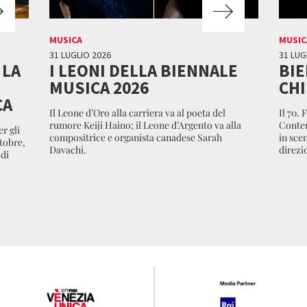
MUSICA
MUSIC
31 LUGLIO 2026
31 LUG
 LA
I LEONI DELLA BIENNALE
BIE
MUSICA 2026
CHI
CA
Il Leone d’Oro alla carriera va al poeta del
Il 70. 
rumore Keiji Haino; il Leone d’Argento va alla
Contem
r gli
compositrice e organista canadese Sarah
in scen
tobre,
Davachi.
direzi
 di