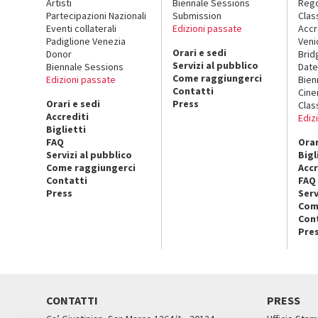
Artisti
Biennale Sessions
Rego
Partecipazioni Nazionali
Submission
Clas
Eventi collaterali
Edizioni passate
Accr
Padiglione Venezia
Veni
Orari e sedi
Donor
Brid
Servizi al pubblico
Biennale Sessions
Date
Come raggiungerci
Edizioni passate
Bien
Contatti
Cin
Orari e sedi
Press
Clas
Accrediti
Ediz
Biglietti
FAQ
Orar
Servizi al pubblico
Bigl
Come raggiungerci
Accr
Contatti
FAQ
Press
Serv
Com
Con
Pre
CONTATTI
PRESS