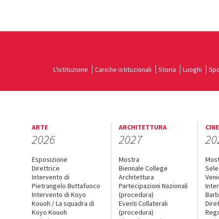
L'Istituzione
Cariche istituzionali
Storia
Luoghi
Spo
ARTE
ARCHITETTURA
CIN
2026
2027
20
Esposizione
Mostra
Mos
Direttrice
Biennale College
Sele
Intervento di
Architettura
Veni
Pietrangelo Buttafuoco
Partecipazioni Nazionali
Inte
Intervento di Koyo
(procedura)
Barb
Kouoh / La squadra di
Eventi Collaterali
Dire
Koyo Kouoh
(procedura)
Reg