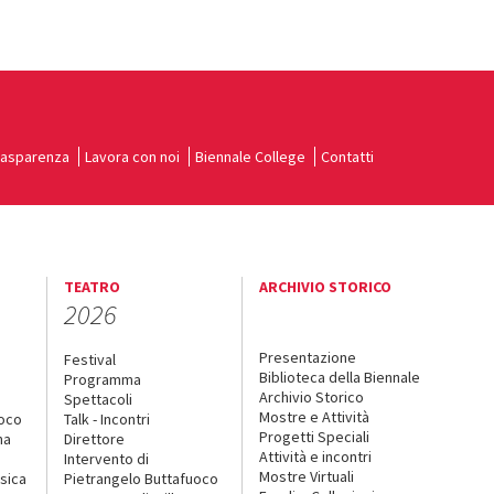
rasparenza
Lavora con noi
Biennale College
Contatti
TEATRO
ARCHIVIO STORICO
2026
Presentazione
Festival
Biblioteca della Biennale
Programma
Archivio Storico
Spettacoli
Mostre e Attività
uoco
Talk - Incontri
Progetti Speciali
na
Direttore
Attività e incontri
Intervento di
Mostre Virtuali
sica
Pietrangelo Buttafuoco