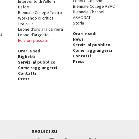
Fondi e Collezioni
Intervento di Willem
Biennale College ASAC
Dafoe
Biennale Channel
Biennale College Teatro
ASAC DATI
Workshop di critica
Storia
teatrale
o
Leone d’oro alla carriera
Orari e sedi
i
Leone d’argento
News
Edizioni passate
Servizi al pubblico
Come raggiungerci
Orari e sedi
Contatti
Biglietti
Press
Servizi al pubblico
Come raggiungerci
Contatti
Press
SEGUICI SU