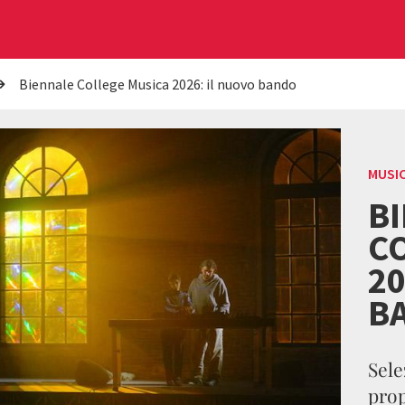
Biennale College Musica 2026: il nuovo bando
MUSI
B
C
20
B
Sele
prop