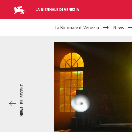
LA BIENNALE DI VENEZIA
YOUR
Salta al contenuto principale
La Biennale di Venezia
News
ARE
HERE
PIÙ RECENTI
NEWS