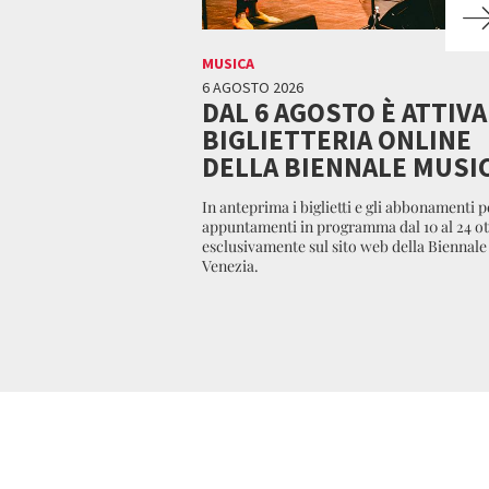
MUSICA
6 AGOSTO 2026
DAL 6 AGOSTO È ATTIVA
BIGLIETTERIA ONLINE
DELLA BIENNALE MUSI
In anteprima i biglietti e gli abbonamenti pe
appuntamenti in programma dal 10 al 24 ot
esclusivamente sul sito web della Biennale
Venezia.