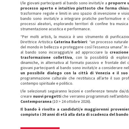
I/le giovani partecipanti al bando sono invitati/e a
proporre u
processo aperto e intuitivo piuttosto che forma chius
trasformare regole e limiti in uno spazio di invenzione e vision
bando sono invitati/e a integrare pratiche performative e 
processi aleatori, esplorando territori di confine tra musica
strumentazione acustica e performance.
“Per molti artisti, la musica è uno strumento di purificazion
Direttrice Artistica
Caterina Barbieri
: “un processo naturale 
del mondo in bellezza e proteggere così l’essenza umana”. In q
al bando sono incoraggiati/e ad approcciare la
creazione
trasformazione collettiva
, con la possibilità di esplor
dinamiche, in alternativa al formato passivo e frontale del c
giovani partecipanti al bando sono invitati/e a considerare nell
un possibile dialogo con la città di Venezia e il suo
programmazione culturale che restituisca all’arte il suo pr
contempo spirituale e politico.
I/le selezionati seguiranno lezioni e conferenze tenute dai/d
creare
nuovi progetti
che verranno programmati nell’ambito
Contemporanea
(10 > 24 ottobre 2026).
Il bando è rivolto a candidati/e maggiorenni proveni
compiuto i 30 anni di età alla data di scadenza del bando 