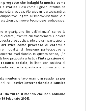
n progetto che indaghi la musica come
a e statica
. Così come il gioco infantile sa
arietà creativa, i/le giovani partecipanti al
compositive legate all’improvvisazione e a
 elettronica, nuove tecnologie audiovisive,
e e guarigione fin dall’infanzia” scrive la
di catarsi, tramite cui trasformare il dolore
uesta prospettiva, i/le giovani partecipanti
 artistica come processo di catarsi e
are modalità di fruizione partecipative e
oncerto tradizionale. In questo senso, i/le
a loro proposta artistica l’
integrazione di
 tessuto sociale
, in linea con un'idea di
ofondo valore terapeutico e comunitario, al
alle mentori e lavoreranno in residenza per
 del
70. Festival Internazionale di Musica
enti da tutto il mondo che non abbiano
(19 febbraio 2026).