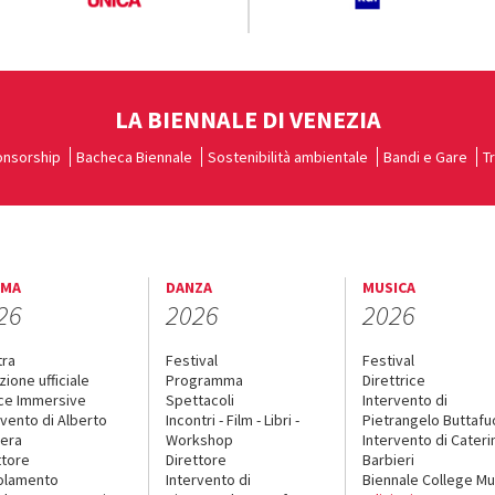
LA BIENNALE DI VENEZIA
nsorship
Bacheca Biennale
Sostenibilità ambientale
Bandi e Gare
T
EMA
DANZA
MUSICA
26
2026
2026
tra
Festival
Festival
zione ufficiale
Programma
Direttrice
ce Immersive
Spettacoli
Intervento di
rvento di Alberto
Incontri - Film - Libri -
Pietrangelo Buttaf
era
Workshop
Intervento di Cateri
ttore
Direttore
Barbieri
olamento
Intervento di
Biennale College Mu