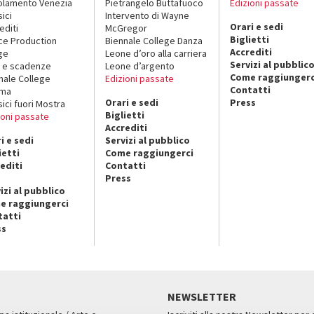
lamento Venezia
Pietrangelo Buttafuoco
Edizioni passate
sici
Intervento di Wayne
Orari e sedi
editi
McGregor
Biglietti
ce Production
Biennale College Danza
Accrediti
ge
Leone d’oro alla carriera
Servizi al pubblic
 e scadenze
Leone d’argento
Come raggiungerc
nale College
Edizioni passate
Contatti
ema
Orari e sedi
Press
sici fuori Mostra
Biglietti
ioni passate
Accrediti
i e sedi
Servizi al pubblico
ietti
Come raggiungerci
editi
Contatti
Press
izi al pubblico
e raggiungerci
tatti
ss
NEWSLETTER