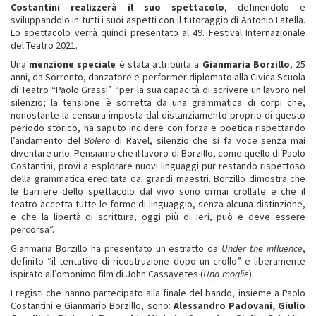
Costantini
realizzerà il suo spettacolo
, definendolo e
sviluppandolo in tutti i suoi aspetti con il tutoraggio di Antonio Latella.
Lo spettacolo verrà quindi presentato al 49. Festival Internazionale
del Teatro 2021.
Una
menzione speciale
è stata attribuita a
Gianmaria Borzillo
, 25
anni, da Sorrento, danzatore e performer diplomato alla Civica Scuola
di Teatro “Paolo Grassi” “per la sua capacità di scrivere un lavoro nel
silenzio; la tensione è sorretta da una grammatica di corpi che,
nonostante la censura imposta dal distanziamento proprio di questo
periodo storico, ha saputo incidere con forza e poetica rispettando
l’andamento del
Bolero
di Ravel, silenzio che si fa voce senza mai
diventare urlo. Pensiamo che il lavoro di Borzillo, come quello di Paolo
Costantini, provi a esplorare nuovi linguaggi pur restando rispettoso
della grammatica ereditata dai grandi maestri. Borzillo dimostra che
le barriere dello spettacolo dal vivo sono ormai crollate e che il
teatro accetta tutte le forme di linguaggio, senza alcuna distinzione,
e che la libertà di scrittura, oggi più di ieri, può e deve essere
percorsa”.
Gianmaria Borzillo ha presentato un estratto da
Under the influence
,
definito “il tentativo di ricostruzione dopo un crollo” e liberamente
ispirato all’omonimo film di John Cassavetes (
Una moglie
).
I registi che hanno partecipato alla finale del bando, insieme a Paolo
Costantini e Gianmario Borzillo, sono:
Alessandro Padovani, Giulio