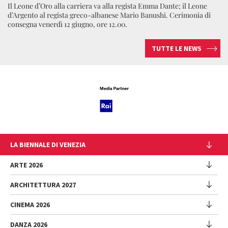
Il Leone d’Oro alla carriera va alla regista Emma Dante; il Leone
d’Argento al regista greco-albanese Mario Banushi. Cerimonia di
consegna venerdì 12 giugno, ore 12.00.
TUTTE LE NEWS
LA BIENNALE DI VENEZIA
L'Istituzione
ARTE 2026
Cariche istituzionali
ARCHITETTURA 2027
Esposizione
Storia
Direttrice
Luoghi
CINEMA 2026
Mostra
Intervento di Pietrangelo Buttafuoco
Sponsorship
Biennale College Architettura
DANZA 2026
Intervento di Koyo Kouoh / La squadra di Koyo Kouoh
Mostra