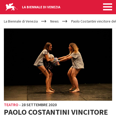
LA BIENNALE DI VENEZIA
YOUR
Salta al contenuto principale
ARE
La Biennale di Venezia
News
Paolo Costantini vincitore de
HERE
TEATRO
-
28 SETTEMBRE 2020
PAOLO COSTANTINI VINCITORE