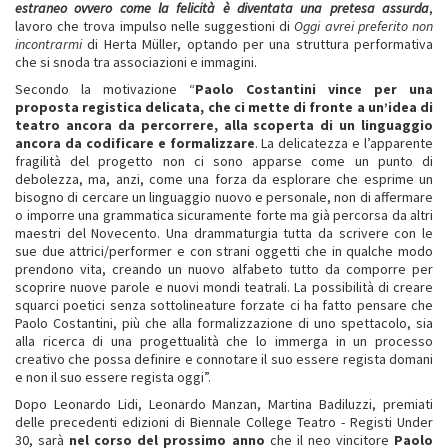
estraneo ovvero come la felicità è diventata una pretesa assurda
,
lavoro che trova impulso nelle suggestioni di
Oggi avrei preferito non
incontrarmi
di Herta Müller, optando per una struttura performativa
che si snoda tra associazioni e immagini.
Secondo la motivazione “
Paolo Costantini vince per una
proposta registica delicata, che ci mette di fronte a un’idea di
teatro ancora da percorrere, alla scoperta di un linguaggio
ancora da codificare e formalizzare
. La delicatezza e l’apparente
fragilità del progetto non ci sono apparse come un punto di
debolezza, ma, anzi, come una forza da esplorare che esprime un
bisogno di cercare un linguaggio nuovo e personale, non di affermare
o imporre una grammatica sicuramente forte ma già percorsa da altri
maestri del Novecento. Una drammaturgia tutta da scrivere con le
sue due attrici/performer e con strani oggetti che in qualche modo
prendono vita, creando un nuovo alfabeto tutto da comporre per
scoprire nuove parole e nuovi mondi teatrali. La possibilità di creare
squarci poetici senza sottolineature forzate ci ha fatto pensare che
Paolo Costantini, più che alla formalizzazione di uno spettacolo, sia
alla ricerca di una progettualità che lo immerga in un processo
creativo che possa definire e connotare il suo essere regista domani
e non il suo essere regista oggi”.
Dopo Leonardo Lidi, Leonardo Manzan, Martina Badiluzzi, premiati
delle precedenti edizioni di Biennale College Teatro - Registi Under
30, sarà
nel corso del prossimo anno
che il neo vincitore
Paolo