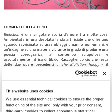
COMMENTO DELL'AUTRICE
Biofiction
è una singolare storia d’amore tra molte cose.
Ambientata in una desolata landa artificiale che offre uno
sguardo ravvicinato su assemblaggi umani o non-umani, è
un’indagine su una materia vibrante in grado di produrre una
poesia coreografica, al contempo scrupolosa e
assolutamente intrisa di libido. Raccogliendo ciò che resta
delle due opere precedenti di
The Biofiction Trilogy
– il
segnaposto di carne rosa shocking, il legno e gli utensili
artigianali, la corda che serpeggia, il groviglio naturale e
artificiale di fluidi e materiali –
Biofiction
crea un nuovo
terreno orizzontale che ospita una pluralità di forze, che
agiscono senza seguire una precisa gerarchia ontologica. Ciò
This website uses cookies
che può essere normalmente considerato uno stimolo
scarso o insufficiente è qui fonte di attrazione per tutte le
We use essential technical cookies to ensure the proper
sue intrinseche e sensuali qualità, in una prospettiva dove si
functioning of the site and, only with your prior consent,
coltiva un amore irrazionale per la materia. Il rapporto
third-party cookies to collect anonymous statistical