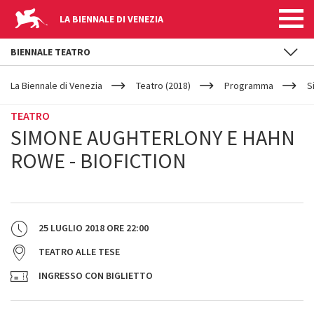
LA BIENNALE DI VENEZIA
BIENNALE TEATRO
YOUR
Salta al contenuto principale
ARE
La Biennale di Venezia
Teatro (2018)
Programma
S
HERE
TEATRO
SIMONE AUGHTERLONY E HAHN
ROWE - BIOFICTION
25 LUGLIO 2018
ORE
22:00
TEATRO ALLE TESE
INGRESSO CON BIGLIETTO