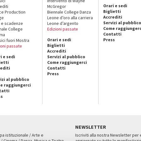
sici
Intervento di Wayne
Orari e sedi
editi
McGregor
Biglietti
ce Production
Biennale College Danza
Accrediti
ge
Leone d’oro alla carriera
Servizi al pubblic
 e scadenze
Leone d’argento
Come raggiungerc
nale College
Edizioni passate
Contatti
ema
Orari e sedi
Press
sici fuori Mostra
Biglietti
ioni passate
Accrediti
i e sedi
Servizi al pubblico
ietti
Come raggiungerci
editi
Contatti
Press
izi al pubblico
e raggiungerci
tatti
ss
NEWSLETTER
pa istituzionale / Arte e
Iscriviti alla nostra Newsletter per
 / Cinema / Danza, Musica e Teatro
aggiornato su tutte le manifestazio