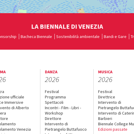
LA BIENNALE DI VENEZIA
nsorship
Bacheca Biennale
Sostenibilità ambientale
Bandi e Gare
T
EMA
DANZA
MUSICA
26
2026
2026
tra
Festival
Festival
zione ufficiale
Programma
Direttrice
ce Immersive
Spettacoli
Intervento di
rvento di Alberto
Incontri - Film - Libri -
Pietrangelo Buttaf
era
Workshop
Intervento di Cateri
ttore
Direttore
Barbieri
olamento
Intervento di
Biennale College Mu
lamento Venezia
Pietrangelo Buttafuoco
Edizioni passate