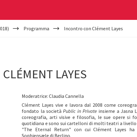
018)
Programma
Incontro con Clément Layes
 CLÉMENT LAYES
Moderatrice: Claudia Cannella
Clément Layes vive e lavora dal 2008 come coreograf
fondato la società
Public in Private
insieme a Jasna L.
coreografia, arti visive e filosofia, le sue opere si f
quotidiana e sono sui cartelloni di molti teatri a livello
"The Eternal Return" con cui Clément Layes ha d
Sophiensæle di Berlino.