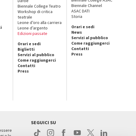
Biennale College ASAC
Dafoe
Biennale Channel
Biennale College Teatro
ASAC DATI
Workshop di critica
Storia
teatrale
o
Leone d’oro alla carriera
Orari e sedi
i
Leone d’argento
News
Edizioni passate
Servizi al pubblico
Come raggiungerci
Orari e sedi
Contatti
Biglietti
Press
Servizi al pubblico
Come raggiungerci
Contatti
Press
SEGUICI SU
 essere
ni e le