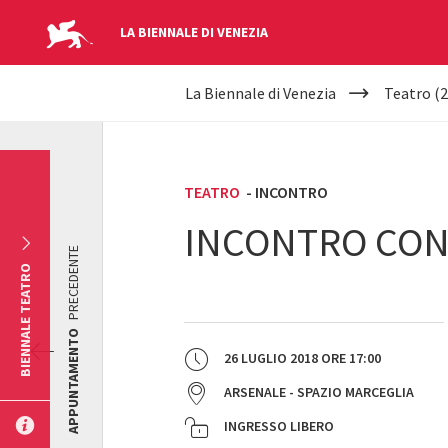
LA BIENNALE DI VENEZIA
YOUR
Salta al contenuto principale
La Biennale di Venezia
Teatro (2
ARE
HERE
TEATRO
- INCONTRO
INCONTRO CON
PRECEDENTE
BIENNALE TEATRO
APPUNTAMENTO
26 LUGLIO 2018
ORE
17:00
ARSENALE - SPAZIO MARCEGLIA
INGRESSO LIBERO