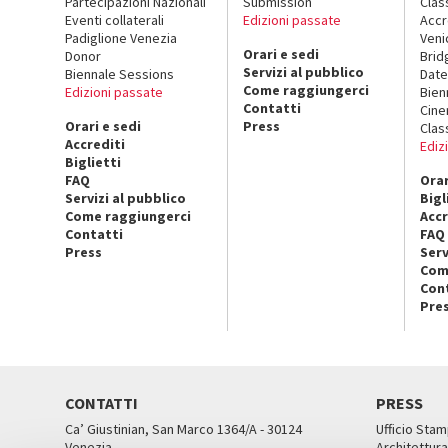
Partecipazioni Nazionali
Submission
Clas
Eventi collaterali
Edizioni passate
Accr
Padiglione Venezia
Veni
Orari e sedi
Donor
Brid
Servizi al pubblico
Biennale Sessions
Date
Come raggiungerci
Edizioni passate
Bien
Contatti
Cin
Orari e sedi
Press
Clas
Accrediti
Ediz
Biglietti
FAQ
Orar
Servizi al pubblico
Bigl
Come raggiungerci
Accr
Contatti
FAQ
Press
Serv
Com
Con
Pre
CONTATTI
PRESS
Ca’ Giustinian, San Marco 1364/A - 30124
Ufficio Stam
Venezia
Architettura