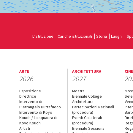
L'Istituzione
Cariche istituzionali
Storia
Luoghi
Spo
ARTE
ARCHITETTURA
CIN
2026
2027
20
Esposizione
Mostra
Mos
Direttrice
Biennale College
Sele
Intervento di
Architettura
Veni
Pietrangelo Buttafuoco
Partecipazioni Nazionali
Inte
Intervento di Koyo
(procedura)
Barb
Kouoh / La squadra di
Eventi Collaterali
Dire
Koyo Kouoh
(procedura)
Reg
Artisti
Biennale Sessions
Rego