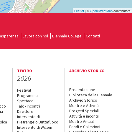
Leaflet
| ©
OpenStreetMap
contributors
rasparenza
Lavora con noi
Biennale College
Contatti
TEATRO
ARCHIVIO STORICO
2026
Presentazione
Festival
Biblioteca della Biennale
Programma
Archivio Storico
Spettacoli
Mostre e Attività
uoco
Talk - Incontri
Progetti Speciali
na
Direttore
Attività e incontri
Intervento di
Mostre Virtuali
sica
Pietrangelo Buttafuoco
Fondi e Collezioni
Intervento di Willem