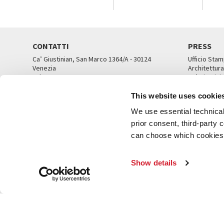
CONTATTI
PRESS
Ca’ Giustinian, San Marco 1364/A - 30124
Ufficio Stam
Venezia
Architettura
Tel. 041 5218711
Ca’ Giustini
email info@labiennale.org
UFFICI ST
This website uses cookie
TUTTI I CONTATTI
We use essential technical 
prior consent, third-party
can choose which cookies t
© L
Show details