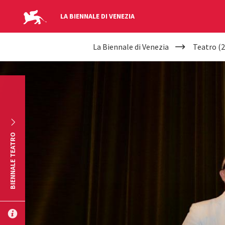
LA BIENNALE DI VENEZIA
YOUR
Salta al contenuto principale
La Biennale di Venezia
Teatro (2
ARE
HERE
BIENNALE TEATRO