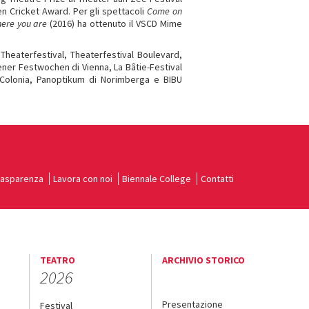
en Cricket Award. Per gli spettacoli
Come on
here you are
(2016) ha ottenuto il VSCD Mime
t Theaterfestival, Theaterfestival Boulevard,
Wiener Festwochen di Vienna, La Bâtie-Festival
i Colonia, Panoptikum di Norimberga e BIBU
rasparenza
Lavora con noi
Biennale College
Contatti
TEATRO
ARCHIVIO STORICO
2026
Presentazione
Festival