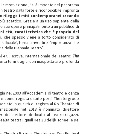
 la motivazione, “si è imposto nel panorama
un teatro dalla forte e riconoscibile impronta
an
rilegge i miti contemporanei creando
iù scettico. Grazie a un uso sapiente della
 le sue opere principalmente a un pubblico di
ni età, caratteristica che è propria del
zi, che spesso viene a torto considerato di
ufficiale’, torna a rivestire l’importanza che
a della Biennale Teatro”.
 47. Festival Internazionale del Teatro:
The
onta temi tragici con inaspettata e profonda
gia nel 2003 all’Accademia di teatro e danza
 e come regista ospite per il Theatergroep
ciato in qualità di regista al Ro Theater di
rnazionale nel 2013 è nominato direttore
r del settore dedicato al teatro-ragazzi.
ltà teatrali quali Het Zuidelijk Toneel e De
ng Theatre Prize al Theater aan Zee Festival