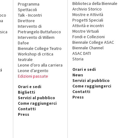
Biblioteca della Biennale
Programma
Archivio Storico
Spettacoli
Mostre e Attività
uoco
Talk - Incontri
Progetti Speciali
na
Direttore
Attività e incontri
Intervento di
Mostre Virtuali
sica
Pietrangelo Buttafuoco
Fondi e Collezioni
Intervento di Willem
Biennale College ASAC
Dafoe
Biennale Channel
Biennale College Teatro
ASAC DATI
Workshop di critica
Storia
teatrale
o
Leone d’oro alla carriera
Orari e sedi
i
Leone d’argento
News
Edizioni passate
Servizi al pubblico
Come raggiungerci
Orari e sedi
Contatti
Biglietti
Press
Servizi al pubblico
Come raggiungerci
Contatti
Press