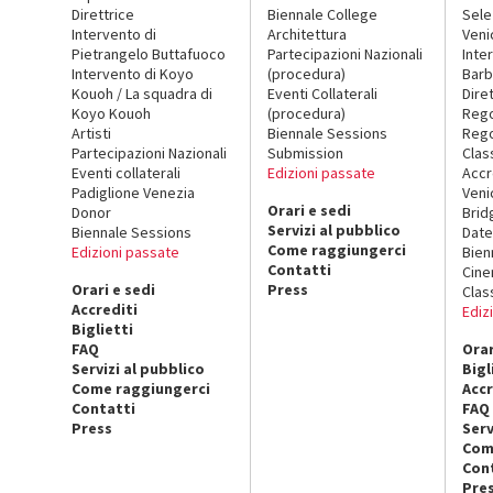
Direttrice
Biennale College
Sele
Intervento di
Architettura
Veni
Pietrangelo Buttafuoco
Partecipazioni Nazionali
Inte
Intervento di Koyo
(procedura)
Barb
Kouoh / La squadra di
Eventi Collaterali
Dire
Koyo Kouoh
(procedura)
Reg
Artisti
Biennale Sessions
Rego
Partecipazioni Nazionali
Submission
Clas
Eventi collaterali
Edizioni passate
Accr
Padiglione Venezia
Veni
Orari e sedi
Donor
Brid
Servizi al pubblico
Biennale Sessions
Date
Come raggiungerci
Edizioni passate
Bien
Contatti
Cin
Orari e sedi
Press
Clas
Accrediti
Ediz
Biglietti
FAQ
Orar
Servizi al pubblico
Bigl
Come raggiungerci
Accr
Contatti
FAQ
Press
Serv
Com
Con
Pre