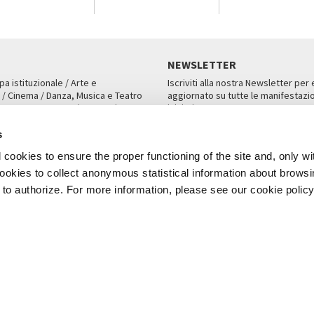
NEWSLETTER
pa istituzionale / Arte e
Iscriviti alla nostra Newsletter per
 / Cinema / Danza, Musica e Teatro
aggiornato su tutte le manifestazio
an, San Marco 1364/A, Venezia
iniziative.
AMPA
ISCRIVITI
s
cookies to ensure the proper functioning of the site and, only wi
 cookies to collect anonymous statistical information about brows
o authorize. For more information, please see our cookie policy
Note Legali
Privacy
Cookies
Credits
a Biennale di Venezia 2026 - Tutti i contenuti del sito sono coperti da copyr
P.I.00330320276