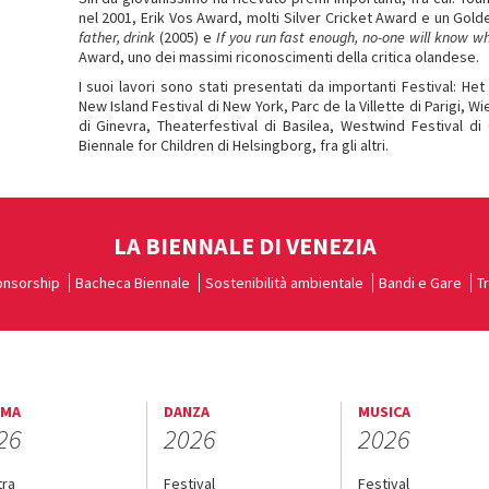
nel 2001, Erik Vos Award, molti Silver Cricket Award e un Gold
father, drink
(2005) e
If you run fast enough, no-one will know w
Award, uno dei massimi riconoscimenti della critica olandese.
I suoi lavori sono stati presentati da importanti Festival: He
New Island Festival di New York, Parc de la Villette di Parigi, 
di Ginevra, Theaterfestival di Basilea, Westwind Festival d
Biennale for Children di Helsingborg, fra gli altri.
LA BIENNALE DI VENEZIA
nsorship
Bacheca Biennale
Sostenibilità ambientale
Bandi e Gare
T
EMA
DANZA
MUSICA
26
2026
2026
tra
Festival
Festival