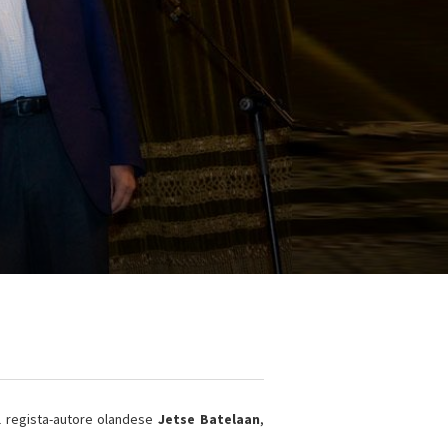
 regista-autore olandese
Jetse Batelaan
,