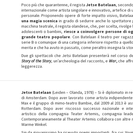
Poco più che quarantenne, il regista
Jetse Batelaan
, secondo
internazionale come artista singolare e innovativo, artefice di 
personale. Proponendo opere di forte impatto visivo, Batela
una magia scenica
in grado di sedurre anche lo spettatore p
macchina teatrale, il regista olandese, che, per scelta, rivolge
adolescenti o bambini,
riesce a coinvolgere persone di og
grande teatro popolare
. Con Batelaan il teatro per ragaz
serie B o comunque di una categoria inferiore rispetto a quello ‘
merita e che ha avuto in passato, come peraltro insegna la stori
Due gli spettacoli che Jetsi Batelaan presenterà nel corso del
Story of the Story
, un’archeologia del racconto, e
War
,
che affr
leggerezza.
Jetse Batelaan
(Leiden – Olanda, 1978) – Si è diplomato in re
di Amsterdam. Dopo aver lavorato come artista indipendente
Max e il gruppo di mimo-teatro Bambie, dal 2009 al 2013 è asso
Rotterdam. Dopo aver riscosso successo nazionale e inte
artistico della compagnia Teater Artemis, compagnia leade
Contemporaneamente al Theater Artemis collabora con altre rea
Warme Winkel.
Sin da giovanissimo ha ricevuto premi importanti, fra cui: You