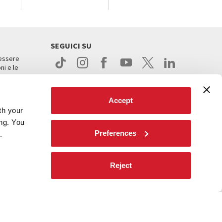
SEGUICI SU
 essere
ni e le
Accept
th your
ing. You
Preferences
.
ight
Reject