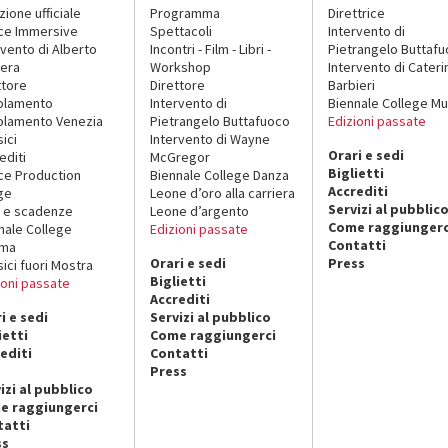
zione ufficiale
Programma
Direttrice
ce Immersive
Spettacoli
Intervento di
rvento di Alberto
Incontri - Film - Libri -
Pietrangelo Buttaf
era
Workshop
Intervento di Cateri
ttore
Direttore
Barbieri
olamento
Intervento di
Biennale College Mu
lamento Venezia
Pietrangelo Buttafuoco
Edizioni passate
sici
Intervento di Wayne
Orari e sedi
editi
McGregor
Biglietti
ce Production
Biennale College Danza
Accrediti
ge
Leone d’oro alla carriera
Servizi al pubblic
 e scadenze
Leone d’argento
Come raggiungerc
nale College
Edizioni passate
Contatti
ema
Orari e sedi
Press
sici fuori Mostra
Biglietti
ioni passate
Accrediti
i e sedi
Servizi al pubblico
ietti
Come raggiungerci
editi
Contatti
Press
izi al pubblico
e raggiungerci
tatti
ss