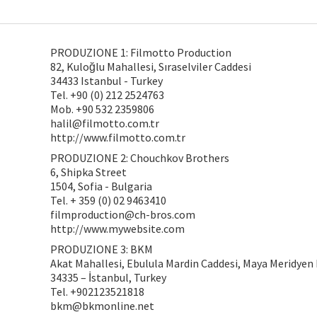
PRODUZIONE 1: Filmotto Production
82, Kuloğlu Mahallesi, Sıraselviler Caddesi
34433 Istanbul - Turkey
Tel. +90 (0) 212 2524763
Mob. +90 532 2359806
halil@filmotto.com.tr
http://www.filmotto.com.tr
PRODUZIONE 2: Chouchkov Brothers
6, Shipka Street
1504, Sofia - Bulgaria
Tel. + 359 (0) 02 9463410
filmproduction@ch-bros.com
http://www.mywebsite.com
PRODUZIONE 3: BKM
Akat Mahallesi, Ebulula Mardin Caddesi, Maya Meridyen 
34335 – İstanbul, Turkey
Tel. +902123521818
bkm@bkmonline.net