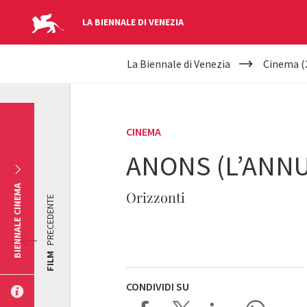
LA BIENNALE DI VENEZIA
YOUR
Salta al contenuto principale
La Biennale di Venezia
Cinema (
ARE
HERE
CINEMA
ANONS (L’ANN
BIENNALE CINEMA
Orizzonti
PRECEDENTE
FILM
CONDIVIDI SU