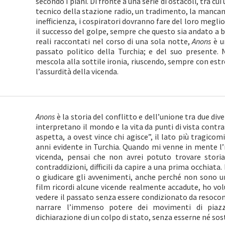
secondo i piani. Di fronte a una serie di ostacoli, tra c
tecnico della stazione radio, un tradimento, la mancanz
inefficienza, i cospiratori dovranno fare del loro megli
il successo del golpe, sempre che questo sia andato a b
reali raccontati nel corso di una sola notte,
Anons
è u
passato politico della Turchia; e del suo presente. 
mescola alla sottile ironia, riuscendo, sempre con estr
l’assurdità della vicenda.
Anons
è la storia del conflitto e dell’unione tra due dive
interpretano il mondo e la vita da punti di vista contras
aspetta, a ovest vince chi agisce”, il lato più tragico
anni evidente in Turchia. Quando mi venne in mente l’i
vicenda, pensai che non avrei potuto trovare storia
contraddizioni, difficili da capire a una prima occhiat
o giudicare gli avvenimenti, anche perché non sono u
film ricordi alcune vicende realmente accadute, ho vol
vedere il passato senza essere condizionato da resoconti 
narrare l’immenso potere dei movimenti di piazza
dichiarazione di un colpo di stato, senza esserne né so