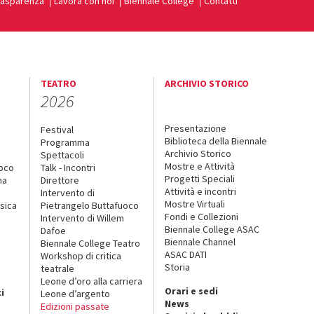
rasparenza
Lavora con noi
Biennale College
Contatti
TEATRO
ARCHIVIO STORICO
2026
Presentazione
Festival
Biblioteca della Biennale
Programma
Archivio Storico
Spettacoli
Mostre e Attività
uoco
Talk - Incontri
Progetti Speciali
na
Direttore
Attività e incontri
Intervento di
Mostre Virtuali
sica
Pietrangelo Buttafuoco
Fondi e Collezioni
Intervento di Willem
Biennale College ASAC
Dafoe
Biennale Channel
Biennale College Teatro
ASAC DATI
Workshop di critica
Storia
teatrale
o
Leone d’oro alla carriera
Orari e sedi
i
Leone d’argento
News
Edizioni passate