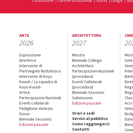
L'Istituzione
Cariche istituzionali
Storia
Luoghi
Spo
ARTE
ARCHITETTURA
CIN
2026
2027
20
Esposizione
Mostra
Mos
Direttrice
Biennale College
Sele
Intervento di
Architettura
Veni
Pietrangelo Buttafuoco
Partecipazioni Nazionali
Inte
Intervento di Koyo
(procedura)
Barb
Kouoh / La squadra di
Eventi Collaterali
Dire
Koyo Kouoh
(procedura)
Reg
Artisti
Biennale Sessions
Rego
Partecipazioni Nazionali
Submission
Clas
Eventi collaterali
Edizioni passate
Accr
Padiglione Venezia
Veni
Orari e sedi
Donor
Brid
Servizi al pubblico
Biennale Sessions
Date
Come raggiungerci
Edizioni passate
Bien
Contatti
Cin