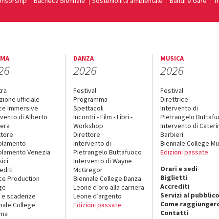
nsorship
Bacheca Biennale
Sostenibilità ambientale
Bandi e Gare
T
EMA
DANZA
MUSICA
26
2026
2026
tra
Festival
Festival
zione ufficiale
Programma
Direttrice
ce Immersive
Spettacoli
Intervento di
rvento di Alberto
Incontri - Film - Libri -
Pietrangelo Buttaf
era
Workshop
Intervento di Cateri
ttore
Direttore
Barbieri
olamento
Intervento di
Biennale College Mu
lamento Venezia
Pietrangelo Buttafuoco
Edizioni passate
sici
Intervento di Wayne
Orari e sedi
editi
McGregor
Biglietti
ce Production
Biennale College Danza
Accrediti
ge
Leone d’oro alla carriera
Servizi al pubblic
 e scadenze
Leone d’argento
Come raggiungerc
nale College
Edizioni passate
Contatti
ema