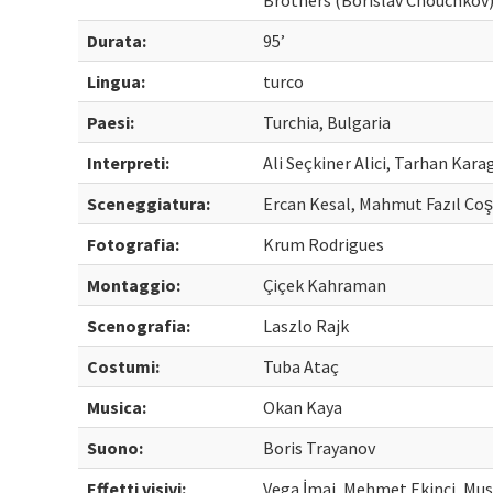
Brothers (Borislav Chouchkov
Durata:
95’
Lingua:
turco
Paesi:
Turchia, Bulgaria
Interpreti:
Ali Seçkiner Alici, Tarhan Kar
Sceneggiatura:
Ercan Kesal, Mahmut Fazıl Co
Fotografia:
Krum Rodrigues
Montaggio:
Çiçek Kahraman
Scenografia:
Laszlo Rajk
Costumi:
Tuba Ataç
Musica:
Okan Kaya
Suono:
Boris Trayanov
Effetti visivi:
Vega İmaj, Mehmet Ekinci, Mus