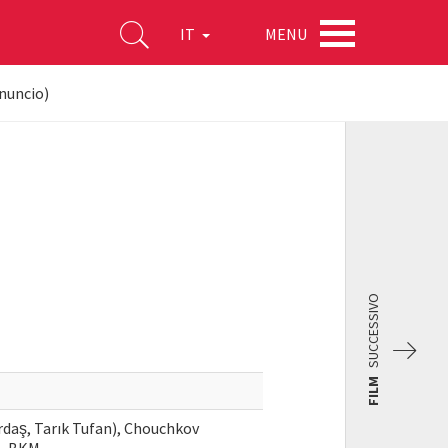
MENU
IT
nuncio)
SUCCESSIVO
FILM
rdaş, Tarık Tufan), Chouchkov