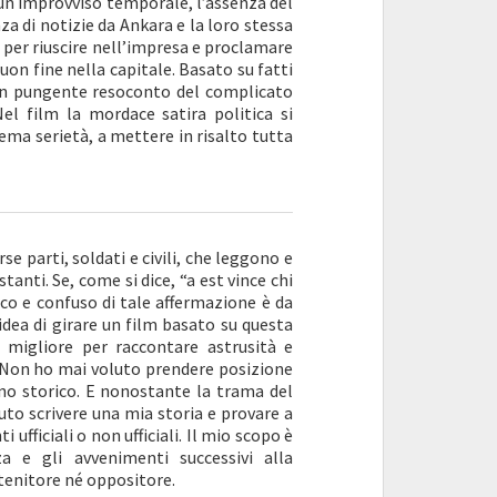
ui un improvviso temporale, l’assenza del
a di notizie da Ankara e la loro stessa
o per riuscire nell’impresa e proclamare
uon fine nella capitale. Basato su fatti
n pungente resoconto del complicato
Nel film la mordace satira politica si
ema serietà, a mettere in risalto tutta
rse parti, soldati e civili, che leggono e
tanti. Se, come si dice, “a est vince chi
mico e confuso di tale affermazione è da
dea di girare un film basato su questa
 migliore per raccontare astrusità e
a. Non ho mai voluto prendere posizione
no storico. E nonostante la trama del
uto scrivere una mia storia e provare a
ufficiali o non ufficiali. Il mio scopo è
 e gli avvenimenti successivi alla
stenitore né oppositore.