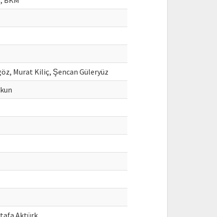
), BKM
agöz, Murat Kiliç, Şencan Güleryüz
şkun
tafa Aktürk