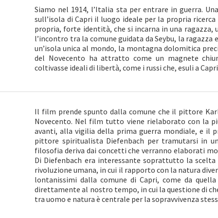
Siamo nel 1914, l’Italia sta per entrare in guerra. U
sull’isola di Capri il luogo ideale per la propria ricerca
propria, forte identità, che si incarna in una ragazza, 
l’incontro tra la comune guidata da Seybu, la ragazza e
un’isola unica al mondo, la montagna dolomitica precip
del Novecento ha attratto come un magnete chiunq
coltivasse ideali di libertà, come i russi che, esuli a Cap
Il film prende spunto dalla comune che il pittore Karl
Novecento. Nel film tutto viene rielaborato con la più
avanti, alla vigilia della prima guerra mondiale, e il 
pittore spiritualista Diefenbach per tramutarsi in u
filosofia deriva dai concetti che verranno elaborati mo
Di Diefenbach era interessante soprattutto la scelta d
rivoluzione umana, in cui il rapporto con la natura dive
lontanissimi dalla comune di Capri, come da quella 
direttamente al nostro tempo, in cui la questione di ch
tra uomo e natura è centrale per la sopravvivenza stess