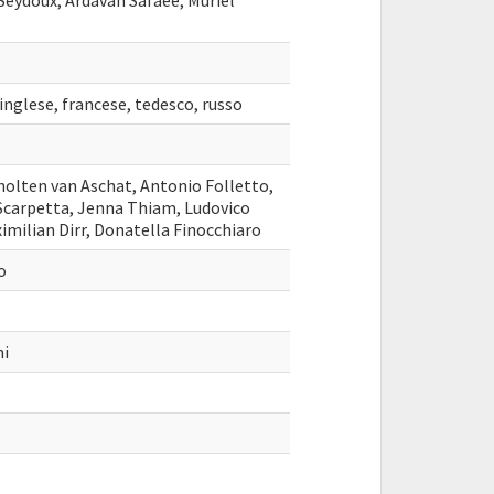
eydoux, Ardavan Safaee, Muriel
inglese, francese, tedesco, russo
olten van Aschat, Antonio Folletto,
Scarpetta, Jenna Thiam, Ludovico
imilian Dirr, Donatella Finocchiaro
o
ni