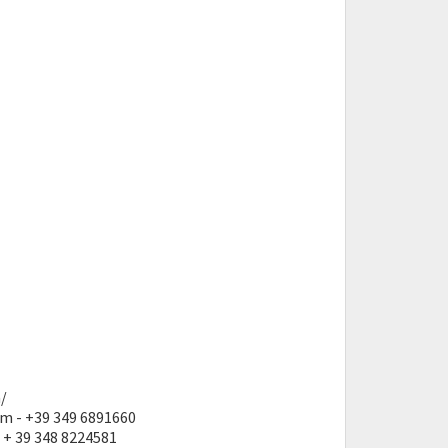
/
om - +39 349 6891660
 + 39 348 8224581