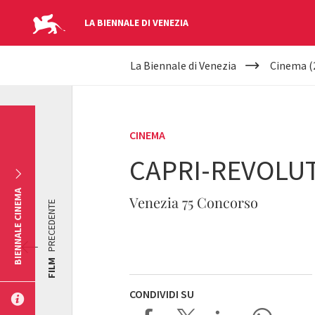
LA BIENNALE DI VENEZIA
YOUR
Salta al contenuto principale
La Biennale di Venezia
Cinema (
ARE
HERE
CINEMA
CAPRI-REVOLU
BIENNALE CINEMA
Venezia 75 Concorso
PRECEDENTE
FILM
CONDIVIDI SU