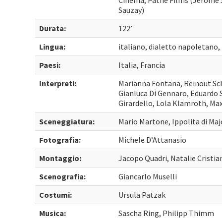
Cinema, Pathé Films (Jérôme S
Sauzay)
Durata:
122’
Lingua:
italiano, dialetto napoletano, 
Paesi:
Italia, Francia
Interpreti:
Marianna Fontana, Reinout Sch
Gianluca Di Gennaro, Eduardo 
Girardello, Lola Klamroth, Max
Sceneggiatura:
Mario Martone, Ippolita di Maj
Fotografia:
Michele D’Attanasio
Montaggio:
Jacopo Quadri, Natalie Cristia
Scenografia:
Giancarlo Muselli
Costumi:
Ursula Patzak
Musica:
Sascha Ring, Philipp Thimm