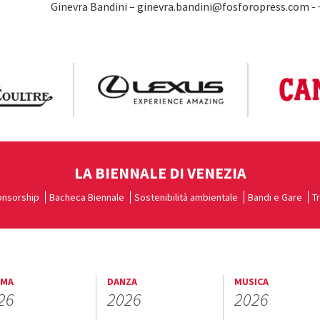
Ginevra Bandini – ginevra.bandini@fosforopress.com -
LA BIENNALE DI VENEZIA
nsorship
Bacheca Biennale
Sostenibilità ambientale
Bandi e Gare
T
EMA
DANZA
MUSICA
26
2026
2026