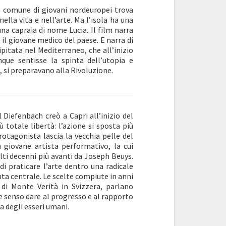
na comune di giovani nordeuropei trova
 nella vita e nell’arte. Ma l’isola ha una
una capraia di nome Lucia. Il film narra
 il giovane medico del paese. E narra di
itata nel Mediterraneo, che all’inizio
ue sentisse la spinta dell’utopia e
ri, si preparavano alla Rivoluzione.
 Diefenbach creò a Capri all’inizio del
 totale libertà: l’azione si sposta più
protagonista lascia la vecchia pelle del
n giovane artista performativo, la cui
lti decenni più avanti da Joseph Beuys.
i praticare l’arte dentro una radicale
nta centrale. Le scelte compiute in anni
di Monte Verità in Svizzera, parlano
e senso dare al progresso e al rapporto
a degli esseri umani.