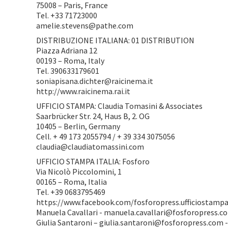
75008 – Paris, France
Tel. +33 71723000
amelie.stevens@pathe.com
DISTRIBUZIONE ITALIANA: 01 DISTRIBUTION
Piazza Adriana 12
00193 – Roma, Italy
Tel. 390633179601
soniapisana.dichter@raicinema.it
http://www.raicinema.rai.it
UFFICIO STAMPA: Claudia Tomasini & Associates
Saarbrücker Str. 24, Haus B, 2. OG
10405 – Berlin, Germany
Cell. + 49 173 2055794 / + 39 334 3075056
claudia@claudiatomassini.com
UFFICIO STAMPA ITALIA: Fosforo
Via Nicolò Piccolomini, 1
00165 – Roma, Italia
Tel. +39 0683795469
https://www.facebook.com/fosforopress.ufficiostampa
Manuela Cavallari - manuela.cavallari@fosforopress.c
Giulia Santaroni – giulia.santaroni@fosforopress.com -