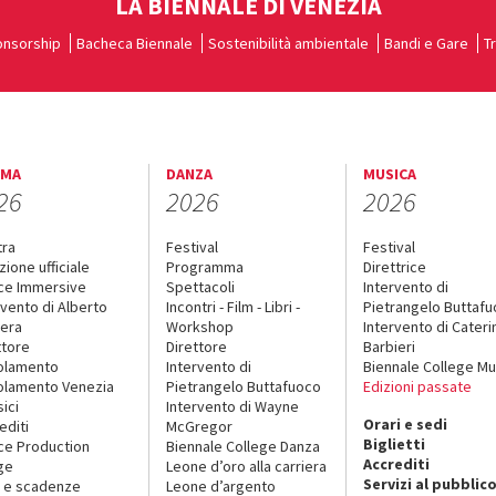
LA BIENNALE DI VENEZIA
nsorship
Bacheca Biennale
Sostenibilità ambientale
Bandi e Gare
T
EMA
DANZA
MUSICA
26
2026
2026
tra
Festival
Festival
zione ufficiale
Programma
Direttrice
ce Immersive
Spettacoli
Intervento di
rvento di Alberto
Incontri - Film - Libri -
Pietrangelo Buttaf
era
Workshop
Intervento di Cateri
ttore
Direttore
Barbieri
olamento
Intervento di
Biennale College Mu
lamento Venezia
Pietrangelo Buttafuoco
Edizioni passate
sici
Intervento di Wayne
Orari e sedi
editi
McGregor
Biglietti
ce Production
Biennale College Danza
Accrediti
ge
Leone d’oro alla carriera
Servizi al pubblic
 e scadenze
Leone d’argento