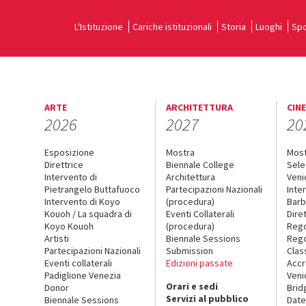
L'Istituzione
Cariche istituzionali
Storia
Luoghi
Spo
ARTE
ARCHITETTURA
CIN
2026
2027
20
Esposizione
Mostra
Mos
Direttrice
Biennale College
Sele
Intervento di
Architettura
Veni
Pietrangelo Buttafuoco
Partecipazioni Nazionali
Inte
Intervento di Koyo
(procedura)
Barb
Kouoh / La squadra di
Eventi Collaterali
Dire
Koyo Kouoh
(procedura)
Reg
Artisti
Biennale Sessions
Rego
Partecipazioni Nazionali
Submission
Clas
Eventi collaterali
Edizioni passate
Accr
Padiglione Venezia
Veni
Orari e sedi
Donor
Brid
Servizi al pubblico
Biennale Sessions
Date