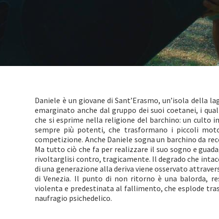
Daniele è un giovane di Sant’Erasmo, un’isola della lag
emarginato anche dal gruppo dei suoi coetanei, i quali
che si esprime nella religione del barchino: un culto 
sempre più potenti, che trasformano i piccoli motos
competizione. Anche Daniele sogna un barchino da record
Ma tutto ciò che fa per realizzare il suo sogno e guadagn
rivoltarglisi contro, tragicamente. Il degrado che intacc
di una generazione alla deriva viene osservato attrave
di Venezia. Il punto di non ritorno è una balorda, res
violenta e predestinata al fallimento, che esplode tras
naufragio psichedelico.