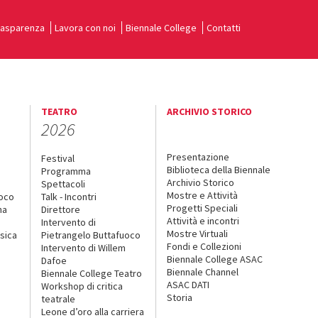
rasparenza
Lavora con noi
Biennale College
Contatti
TEATRO
ARCHIVIO STORICO
2026
Presentazione
Festival
Biblioteca della Biennale
Programma
Archivio Storico
Spettacoli
Mostre e Attività
uoco
Talk - Incontri
Progetti Speciali
na
Direttore
Attività e incontri
Intervento di
Mostre Virtuali
sica
Pietrangelo Buttafuoco
Fondi e Collezioni
Intervento di Willem
Biennale College ASAC
Dafoe
Biennale Channel
Biennale College Teatro
ASAC DATI
Workshop di critica
Storia
teatrale
o
Leone d’oro alla carriera