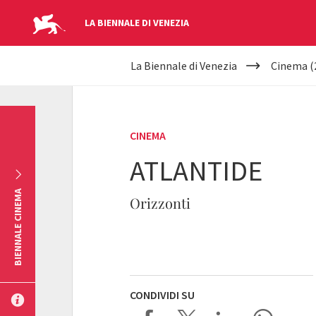
LA BIENNALE DI VENEZIA
YOUR
Salta al contenuto principale
La Biennale di Venezia
Cinema (
ARE
HERE
CINEMA
ATLANTIDE
BIENNALE CINEMA
Orizzonti
CONDIVIDI SU