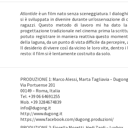
Atlantide
è un film nato senza sceneggiatura. I dialoghi 
si è sviluppata in divenire durante un’osservazione di 
ragazzi. Questo metodo di lavoro mi ha dato la p
progettazione tradizionale nel cinema: prima la scrittura
potuto registrare in maniera reattiva questo moment
della laguna, da un punto di vista difficile da percepire
Il desiderio di vivere così da vicino le loro vite, dentro 
resto: il film si è lentamente costruito da solo.
PRODUZIONE 1: Marco Alessi, Marta Tagliavia – Dugong
Via Portuense 201
00149 – Roma, Italia
Tel. +39 06 64691255
Mob. +39 3284674839
info@dugong.it
http://www.dugong.it
https://www.facebook.com/dugong.produzioni/
PRODUZIONE 2: Fiorella Moretti, Hedi Zardi – Luxbox