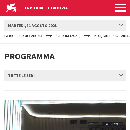
LA BIENNALE DI VENEZIA
BIENNALE CINEMA
MARTEDÌ, 31 AGOSTO 2021
YOUR
Salta al contenuto principale
ARE
La Biennale di Venezia
Cinema (2021)
Programma Cinema 2
HERE
PROGRAMMA
TUTTE LE SEDI
INVIA