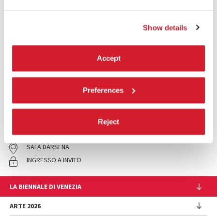
Show details
Accept
21:00
Preferences
PER GRAZIA RICEVUTA
Venezia Classici
Reject
LEGGI TUTTO
CINEMA
SALA DARSENA
INGRESSO A INVITO
LA BIENNALE DI VENEZIA
L'Istituzione
ARTE 2026
Cariche istituzionali