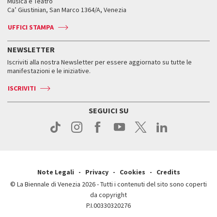
Orari e sedi
Leone d’oro alla carriera
Musica e Teatro
Biennale College ASAC
Come raggiungerci
Orari e sedi
Come raggiungerci
Ca’ Giustinian, San Marco 1364/A, Venezia
Biglietti
Leone d’argento
Biennale Channel
Contatti
Biglietti
Contatti
Accrediti
Edizioni passate
UFFICI STAMPA
ASAC DATI
Press
Accrediti
Press
Servizi al pubblico
Storia
FAQ
NEWSLETTER
Come raggiungerci
Orari e sedi
Servizi al pubblico
Iscriviti alla nostra Newsletter per essere aggiornato su tutte le
Contatti
Biglietti
Orari e sedi
Come raggiungerci
manifestazioni e le iniziative.
Press
Servizi al pubblico
News
Contatti
ISCRIVITI
Come raggiungerci
Servizi al pubblico
Press
Contatti
Come raggiungerci
SEGUICI SU
Press
Contatti
Press
Note Legali
Privacy
Cookies
Credits
© La Biennale di Venezia 2026 - Tutti i contenuti del sito sono coperti
da copyright
P.I.00330320276