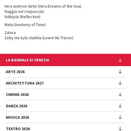
Vera andrron detin (Vera Dreams of the Sea)
Viaggio nel crepuscolo
Vidblysk (Reflection)
Wela (Anatomy of Time)
Zalava
Zeby nie bylo sladów (Leave No Traces)
LA BIENNALE DI VENEZIA
L'Istituzione
ARTE 2026
Cariche istituzionali
ARCHITETTURA 2027
Esposizione
Storia
Direttrice
Luoghi
CINEMA 2026
Mostra
Intervento di Pietrangelo Buttafuoco
Sponsorship
Biennale College Architettura
DANZA 2026
Intervento di Koyo Kouoh / La squadra di Koyo Kouoh
Mostra
Bacheca Biennale
Partecipazioni Nazionali (procedura)
Artisti
Selezione ufficiale
Sostenibilità ambientale
MUSICA 2026
Eventi Collaterali (procedura)
Festival
Partecipazioni Nazionali
Venice Immersive
Bandi e Gare
Biennale Sessions
Programma
TEATRO 2026
Eventi collaterali
Intervento di Alberto Barbera
Festival