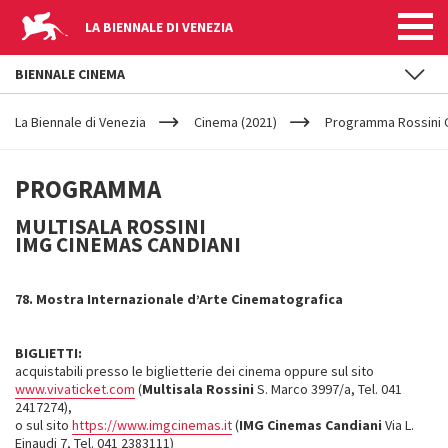
LA BIENNALE DI VENEZIA
BIENNALE CINEMA
YOUR
Salta al contenuto principale
ARE
La Biennale di Venezia
Cinema (2021)
Programma Rossini 
HERE
PROGRAMMA
PROGRAMMA
ROSSINI
MULTISALA ROSSINI
IMG CINEMAS CANDIANI
CANDIANI
78. Mostra Internazionale d’Arte Cinematografica
BIGLIETTI:
acquistabili presso le biglietterie dei cinema oppure sul sito
www.vivaticket.com
(
Multisala Rossini
S. Marco 3997/a, Tel. 041
2417274),
o sul sito
https://www.imgcinemas.it
(
IMG Cinemas Candiani
Via L.
Einaudi 7, Tel. 041 2383111)