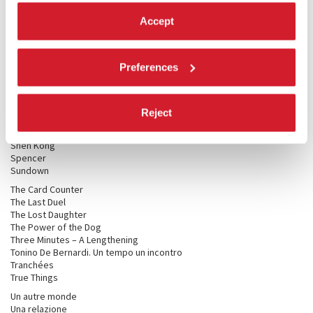
On The Job: The Missing 8
Once Upon a Time in Calcutta
Accept
Parole. Operetta per voce e piano
Piligrimai
Plastic Semiotic
Preferences
Princesa
Pubu (The Falls)
Qui rido io
Reject
Scenes from a Marriage
Senza fine
Shen Kong
Spencer
Sundown
The Card Counter
The Last Duel
The Lost Daughter
The Power of the Dog
Three Minutes – A Lengthening
Tonino De Bernardi. Un tempo un incontro
Tranchées
True Things
Un autre monde
Una relazione