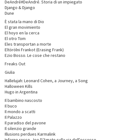
DeAndré#DeAndré. Storia di un impiegato
Django & Django
Dune
È stata la mano di Dio
El gran movimiento
El hoyo en la cerca
El otro Tom
Eles transportan a morte
Eltörölni Frankot (Erasing Frank)
Ezio Bosso. Le cose che restano
Freaks Out
Giulia
Hallelujah: Leonard Cohen, a Journey, a Song
Halloween Kills
Hugo in Argentina
Il bambino nascosto
Il buco
Il mondo a scatti
Il Palazzo
Il paradiso del pavone
Il silenzio grande
Illusions perdues Karmalink
Inferno rosso. Joe D’Amato sulla via dell'eccesso