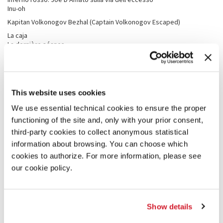
Inu-oh
Kapitan Volkonogov Bezhal (Captain Volkonogov Escaped)
La caja
La dernière séance
La scuola cattolica
Last Night in Soho
Les choses humaines
Les enfants de Cain
This website uses cookies
Les promesses
L’événement
We use essential technical cookies to ensure the proper
Life of Crime 1984-2020
functioning of the site and, only with your prior consent,
Lovely Boy
third-party cookies to collect anonymous statistical
Madres paralelas
Miracol
information about browsing. You can choose which
Mizrahim, les oubliés de la terre promise
cookies to authorize. For more information, please see
Mona Lisa and the Blood Moon
our cookie policy.
Mondocane
Mother Lode
Nosorih (Rhino)
Obkhodniye puti (Detours)
Show details
Old Henry