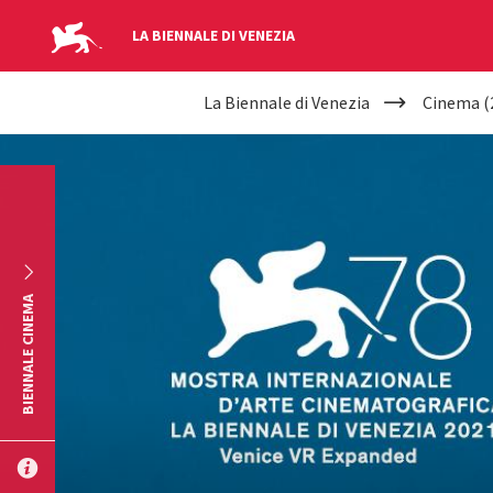
LA BIENNALE DI VENEZIA
YOUR
Salta al contenuto principale
La Biennale di Venezia
Cinema (
ARE
HERE
BIENNALE CINEMA