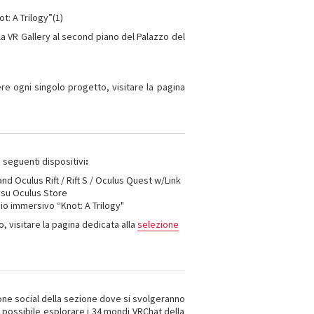
t: A Trilogy”(1)
la VR Gallery al second piano del Palazzo del
ere ogni singolo progetto, visitare la pagina
 seguenti dispositivi
:
and Oculus Rift / Rift S / Oculus Quest w/Link
i su Oculus Store
udio immersivo “Knot: A Trilogy"
, visitare la pagina dedicata alla
selezione
ne social della sezione dove si svolgeranno
rà possibile esplorare i 34 mondi VRChat della