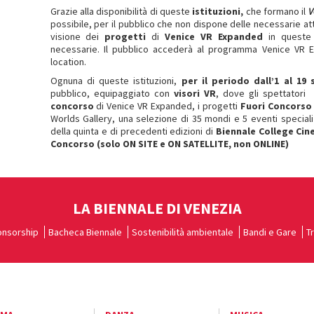
Grazie alla disponibilità di queste
istituzioni,
che formano il
V
possibile, per il pubblico che non dispone delle necessarie a
visione dei
progetti
di
Venice VR Expanded
in queste l
necessarie. Il pubblico accederà al programma Venice VR 
location.
Ognuna di queste istituzioni,
per il periodo dall’1 al 1
pubblico, equipaggiato con
visori VR
, dove gli spettatori
concorso
di Venice VR Expanded, i progetti
Fuori Concorso
Worlds Gallery, una selezione di 35 mondi e 5 eventi speciali 
della quinta e di precedenti edizioni di
Biennale College Cin
Concorso (solo ON SITE e ON SATELLITE, non ONLINE)
LA BIENNALE DI VENEZIA
nsorship
Bacheca Biennale
Sostenibilità ambientale
Bandi e Gare
T