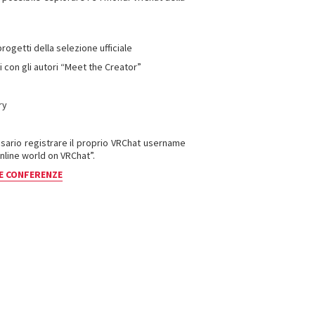
rogetti della selezione ufficiale
ri con gli autori “Meet the Creator”
ry
ssario registrare il proprio VRChat username
nline world on VRChat”.
 E CONFERENZE