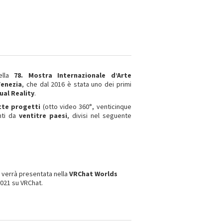
lla
78. Mostra Internazionale d’Arte
Venezia
, che dal 2016 è stata uno dei primi
ual Reality
.
tte progetti
(otto video 360°, venticinque
nti da
ventitre paesi
, divisi nel seguente
verrà presentata nella
VRChat Worlds
2021 su VRChat.