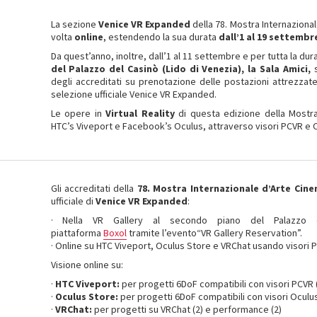
La sezione
Venice VR Expanded
della 78. Mostra Internaziona
volta
online
, estendendo la sua durata
dall’1 al 19 settembr
Da quest’anno, inoltre, dall’1 al 11 settembre e per tutta la du
del Palazzo del Casinò (Lido di Venezia), la Sala Amici,
s
degli accreditati su prenotazione delle postazioni attrezzate
selezione ufficiale Venice VR Expanded.
Le opere in
Virtual Reality
di questa edizione della Most
HTC’s Viveport e Facebook’s Oculus, attraverso visori PCVR e 
Gli accreditati della
78. Mostra Internazionale d’Arte Cin
ufficiale di
Venice VR Expanded
:
· Nella VR Gallery al secondo piano del Palazzo de
piattaforma
Boxol
tramite l’evento“VR Gallery Reservation”.
· Online su HTC Viveport, Oculus Store e VRChat usando visori 
Visione online su:
·
HTC Viveport:
per progetti 6DoF compatibili con visori PCVR (
·
Oculus Store:
per progetti 6DoF compatibili con visori Oculus
·
VRChat:
per progetti su VRChat (2) e performance (2)