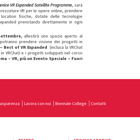
enice VR Expanded Satellite Programme
, sarà
ttrezzature VR per le opere online, prendere
ocation fisiche, dotate delle tecnologie
Expanded prenotando direttamente in ogni
9 settembre,
allestirà uno spazio aperto al
 potranno prendere visione dei progetti in
 – Best of VR Expanded
(inclusa la VRChat
in VRChat) e i progetti sviluppati nel corso
ema – VR, più un Evento Speciale – Fuori
rasparenza
Lavora con noi
Biennale College
Contatti