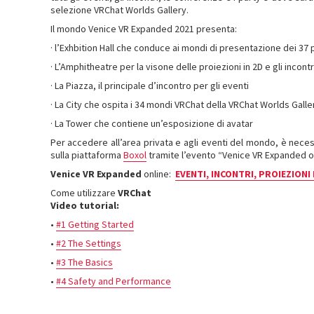
selezione VRChat Worlds Gallery.
Il mondo Venice VR Expanded 2021 presenta:
· l’Exhbition Hall che conduce ai mondi di presentazione dei 37 p
· L’Amphitheatre per la visone delle proiezioni in 2D e gli incont
· La Piazza, il principale d’incontro per gli eventi
· La City che ospita i 34 mondi VRChat della VRChat Worlds Galle
· La Tower che contiene un’esposizione di avatar
Per accedere all’area privata e agli eventi del mondo, è nece
sulla piattaforma
Boxol
tramite l’evento “Venice VR Expanded o
Venice VR Expanded
online:
EVENTI, INCONTRI, PROIEZIONI
Come utilizzare
VRChat
Video tutorial:
•
#1 Getting Started
•
#2 The Settings
•
#3 The Basics
•
#4 Safety and Performance