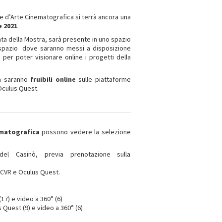
le d’Arte Cinematografica si terrà ancora una
e 2021
.
rata della Mostra, sarà presente in uno spazio
pazio dove saranno messi a disposizione
 per poter visionare online i progetti della
ra saranno
fruibili online
sulle piattaforme
Oculus Quest.
ematografica
possono vedere la selezione
l Casinò, previa prenotazione sulla
PCVR e Oculus Quest.
17) e video a 360° (6)
 Quest (9) e video a 360° (6)