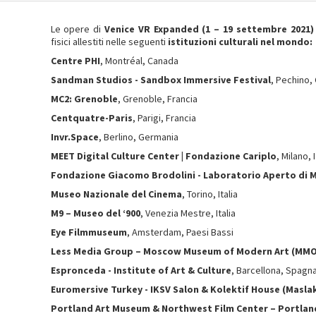
Le opere di
Venice VR Expanded (1 – 19 settembre 2021)
fisici allestiti nelle seguenti
istituzioni culturali nel mondo:
Centre PHI
, Montréal, Canada
Sandman Studios - Sandbox Immersive Festival
, Pechino, 
MC2: Grenoble
, Grenoble, Francia
Centquatre-Paris
, Parigi, Francia
Invr.Space
, Berlino, Germania
MEET Digital Culture Center | Fondazione Cariplo
, Milano, I
Fondazione Giacomo Brodolini -
Laboratorio Aperto di 
Museo Nazionale del Cinema
, Torino, Italia
M9 – Museo del ‘900
, Venezia Mestre, Italia
Eye Filmmuseum
, Amsterdam, Paesi Bassi
Less Media Group – Moscow Museum of Modern Art (MM
Espronceda - Institute of Art & Culture
, Barcellona, Spagn
Euromersive Turkey - IKSV Salon & Kolektif House (Masla
Portland Art Museum & Northwest Film Center – Portla