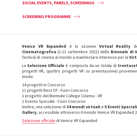
SOCIAL EVENTS, PANELS, SCREENINGS
SCREENING PROGRAMME
Venice VR Expanded
è la sezione
Virtual Reality
de
Cinematografica
(1-11 settembre 2021) della
Biennale di 
festival di cinema al mondo a manifestare interesse per la
Virt
La
Selezione Ufficiale
è composta da un totale di
trentase
progetti VR, quattro progetti VR su prenotazione) provenie
modo:
24 progetti in Concorso
11 progetti Best Of - Fuori Concorso
1 progetto del Biennale College Cinema - VR
1 Evento Speciale - Fuori Concorso
Inoltre, una selezione di
34 mondi virtuali
e
5 Eventi Speciali
Gallery
, accessibile attraverso il mondo Venice VR Expanded 
Selezione ufficiale
di Venice VR Expanded