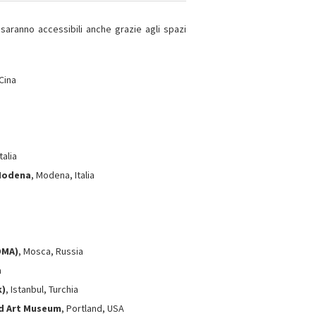
saranno accessibili anche grazie agli spazi
Cina
talia
Modena
, Modena, Italia
OMA)
, Mosca, Russia
a
k)
, Istanbul, Turchia
nd Art Museum
, Portland, USA