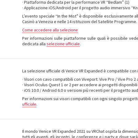
· PIattaforma dedicata per la performance VR “Bedlam” (1)
· Applicazione iOS/Android per il progetto audio immersivo “Kno
L’evento speciale “In the Mist” è disponibile esclusivamente al
Casinò a Venezia e nelle 14 istituzioni del Satellite Programme.
Come accedere alla selezione
Per informazioni sulle piattaforme sulle quali è possibile ved
dedicata alla
selezione ufficiale
.
La selezione ufficiale di Venice VR Expanded è compatibile con i
· Visori con cavo compatibili con Viveport: Vive Pro / Vive Pro 2 
· Visori Oculus Quest 1 or 2 per accedere ai progetti disponibil
· iOS 10.0 / Android 6.0 o versioni più recenti per il progetto a
Per informazioni sui visori compatibili con ogni singolo progetto
ufficiale
.
Il mondo Venice VR Expanded 2021 su VRChat ospita la dimensio
tutti gli eventi, gli incontri, le conferenze e i party e dove sa