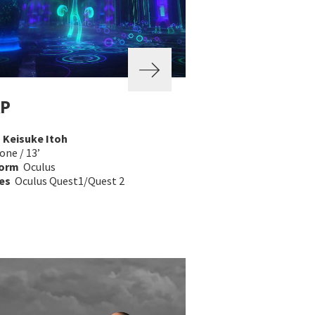
AP
a
Keisuke Itoh
one / 13’
form
Oculus
es
Oculus Quest1/Quest 2