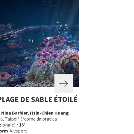
PLAGE DE SABLE ÉTOILÉ
a
Nina Barbier, Hsin-Chien Huang
a, Taipei* (*come da pratica
zionale) / 15’
form
Viveport