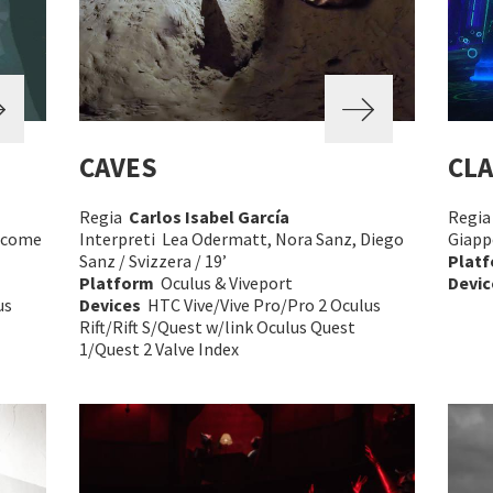
CAVES
CL
Regia
Carlos Isabel García
Regi
(*come
Interpreti Lea Odermatt, Nora Sanz, Diego
Giapp
Sanz / Svizzera / 19’
Plat
Platform
Oculus & Viveport
Devic
us
Devices
HTC Vive/Vive Pro/Pro 2 Oculus
Rift/Rift S/Quest w/link Oculus Quest
1/Quest 2 Valve Index