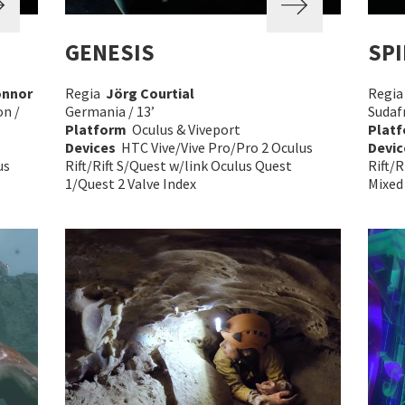
GENESIS
SPI
onnor
Regia
Jörg Courtial
Regi
on /
Germania / 13’
Sudafr
Platform
Oculus & Viveport
Plat
Devices
HTC Vive/Vive Pro/Pro 2 Oculus
Devic
us
Rift/Rift S/Quest w/link Oculus Quest
Rift/R
1/Quest 2 Valve Index
Mixed