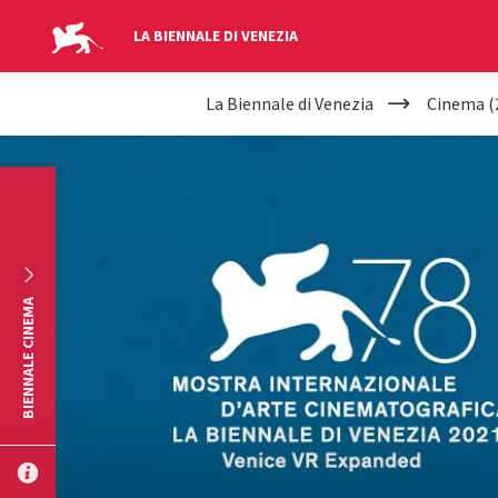
LA BIENNALE DI VENEZIA
YOUR
Salta al contenuto principale
La Biennale di Venezia
Cinema (
ARE
HERE
BIENNALE CINEMA