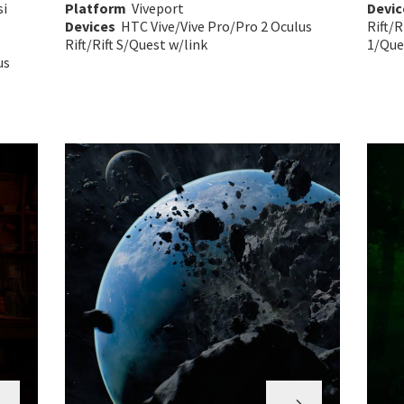
si
Platform
Viveport
Devic
Devices
HTC Vive/Vive Pro/Pro 2 Oculus
Rift/R
Rift/Rift S/Quest w/link
1/Ques
us