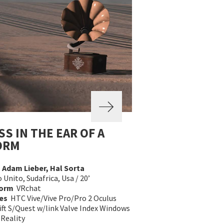
SS IN THE EAR OF A
ORM
a
Adam Lieber, Hal Sorta
Unito, Sudafrica, Usa / 20’
form
VRchat
es
HTC Vive/Vive Pro/Pro 2 Oculus
ift S/Quest w/link Valve Index Windows
 Reality