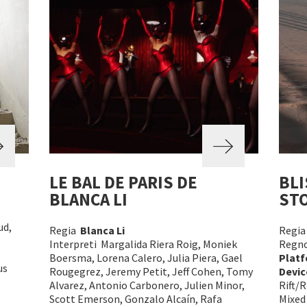
LE BAL DE PARIS DE
BLI
BLANCA LI
ST
ud,
Regia
Blanca Li
Regi
Interpreti Margalida Riera Roig, Moniek
Regno 
Boersma, Lorena Calero, Julia Piera, Gael
Plat
us
Rougegrez, Jeremy Petit, Jeff Cohen, Tomy
Devic
Alvarez, Antonio Carbonero, Julien Minor,
Rift/R
Scott Emerson, Gonzalo Alcaín, Rafa
Mixed