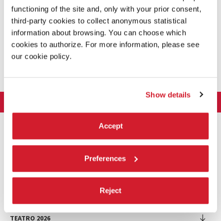
functioning of the site and, only with your prior consent,
third-party cookies to collect anonymous statistical
information about browsing. You can choose which
cookies to authorize. For more information, please see
CONDIVIDI SU
our cookie policy.
Show details
LA BIENNALE DI VENEZIA
L'Istituzione
ARTE 2026
Accept
Cariche istituzionali
ARCHITETTURA 2027
Esposizione
Storia
Direttrice
Preferences
Luoghi
CINEMA 2026
Mostra
Intervento di Pietrangelo Buttafuoco
Sponsorship
Biennale College Architettura
DANZA 2026
Intervento di Koyo Kouoh / La squadra di Koyo Kouoh
Mostra
Bacheca Biennale
Partecipazioni Nazionali (procedura)
Reject
Artisti
Selezione ufficiale
Sostenibilità ambientale
MUSICA 2026
Eventi Collaterali (procedura)
Festival
Partecipazioni Nazionali
Venice Immersive
Bandi e Gare
Biennale Sessions
Programma
TEATRO 2026
Eventi collaterali
Intervento di Alberto Barbera
Festival