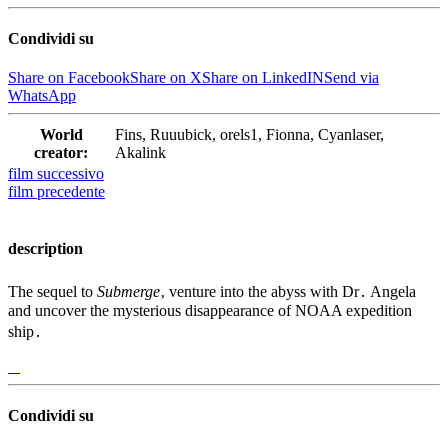
Condividi su
Share on Facebook
Share on X
Share on LinkedIN
Send via
WhatsApp
World
Fins, Ruuubick, orels1, Fionna, Cyanlaser,
creator:
Akalink
film
successivo
film
precedente
description
The sequel to
Submerge
‚ venture into the abyss with Dr․ Angela
and uncover the mysterious disappearance of NOAA expedition
ship․
Condividi su