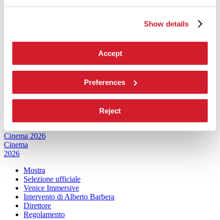
Mostra
Biennale College Architettura
Show details
Partecipazioni Nazionali (procedura)
Eventi Collaterali (procedura)
Biennale Sessions
Accept
Submission
Edizioni passate
Preferences
Orari e sedi
Servizi al pubblico
Come raggiungerci
Contatti
Reject
Press
Cinema 2026
Cinema
2026
Mostra
Selezione ufficiale
Venice Immersive
Intervento di Alberto Barbera
Direttore
Regolamento