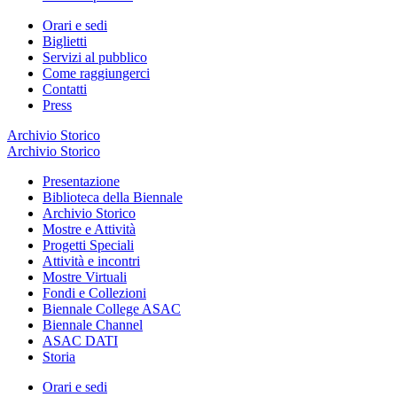
Orari e sedi
Biglietti
Servizi al pubblico
Come raggiungerci
Contatti
Press
Archivio Storico
Archivio Storico
Presentazione
Biblioteca della Biennale
Archivio Storico
Mostre e Attività
Progetti Speciali
Attività e incontri
Mostre Virtuali
Fondi e Collezioni
Biennale College ASAC
Biennale Channel
ASAC DATI
Storia
Orari e sedi