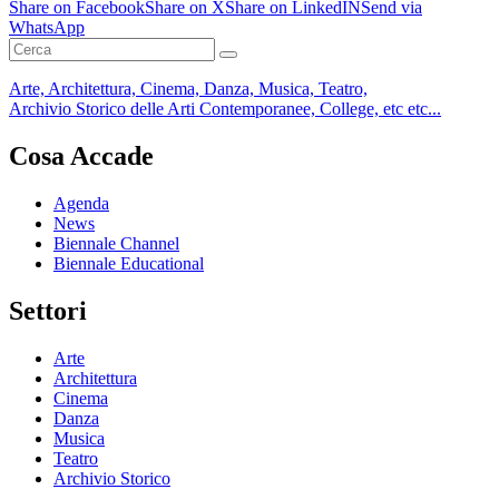
Share on Facebook
Share on X
Share on LinkedIN
Send via
WhatsApp
Arte, Architettura, Cinema, Danza, Musica, Teatro,
Archivio Storico delle Arti Contemporanee, College, etc etc...
Cosa Accade
Agenda
News
Biennale Channel
Biennale Educational
Settori
Arte
Architettura
Cinema
Danza
Musica
Teatro
Archivio Storico