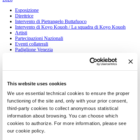
Esposizione
Direttrice
Intervento di Pietrangelo Buttafuoco
Intervento di Koyo Kouoh / La squadra di Koyo Kouoh
Artisti
Partecipazioni Nazionali
Eventi collaterali
Padiglione Venezia
Donor
Biennale Sessions
Edizioni passate
Orari e sedi
Accrediti
This website uses cookies
Biglietti
We use essential technical cookies to ensure the proper
FAQ
Servizi al pubblico
functioning of the site and, only with your prior consent,
Come raggiungerci
third-party cookies to collect anonymous statistical
Contatti
information about browsing. You can choose which
Press
cookies to authorize. For more information, please see
Architettura 2027
our cookie policy.
Architettura
2027