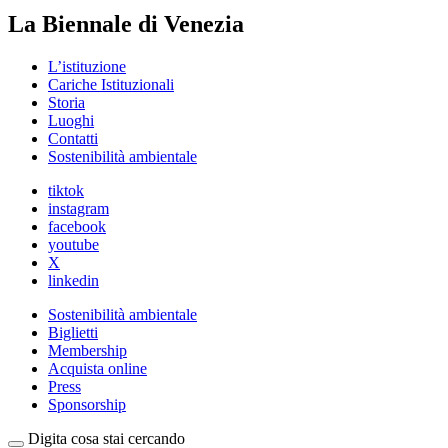
La Biennale di Venezia
L’istituzione
Cariche Istituzionali
Storia
Luoghi
Contatti
Sostenibilità ambientale
tiktok
instagram
facebook
youtube
X
linkedin
Sostenibilità ambientale
Biglietti
Membership
Acquista online
Press
Sponsorship
Digita cosa stai cercando