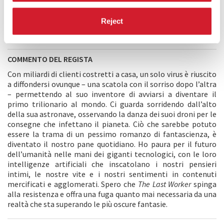
sperimenteranno una violenta fantasia di potere, si
muoveranno nel passato di Kurt e incontreranno Skew, il suo
Reject
collega robot, nel momento in cui le loro vecchie abitudini di
lavoro saranno sconvolte per sempre.
COMMENTO DEL REGISTA
Con miliardi di clienti costretti a casa, un solo virus è riuscito
a diffondersi ovunque – una scatola con il sorriso dopo l’altra
– permettendo al suo inventore di avviarsi a diventare il
primo trilionario al mondo. Ci guarda sorridendo dall’alto
della sua astronave, osservando la danza dei suoi droni per le
consegne che infettano il pianeta. Ciò che sarebbe potuto
essere la trama di un pessimo romanzo di fantascienza, è
diventato il nostro pane quotidiano. Ho paura per il futuro
dell’umanità nelle mani dei giganti tecnologici, con le loro
intelligenze artificiali che inscatolano i nostri pensieri
intimi, le nostre vite e i nostri sentimenti in contenuti
mercificati e agglomerati. Spero che
The Last Worker
spinga
alla resistenza e offra una fuga quanto mai necessaria da una
realtà che sta superando le più oscure fantasie.