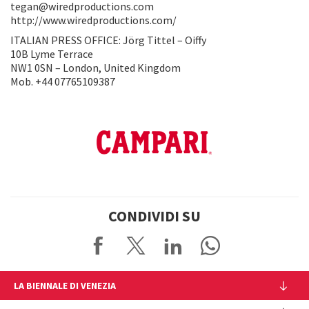
tegan@wiredproductions.com
http://www.wiredproductions.com/
ITALIAN PRESS OFFICE: Jörg Tittel – Oiffy
10B Lyme Terrace
NW1 0SN – London, United Kingdom
Mob. +44 07765109387
CONDIVIDI SU
LA BIENNALE DI VENEZIA
L'Istituzione