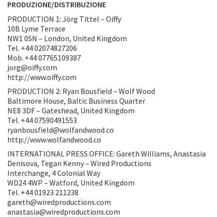
PRODUZIONE/DISTRIBUZIONE
PRODUCTION 1: Jörg Tittel – Oiffy
10B Lyme Terrace
NW1 0SN – London, United Kingdom
Tel. +44 02074827206
Mob. +44 07765109387
jorg@oiffy.com
http://www.oiffy.com
PRODUCTION 2: Ryan Bousfield – Wolf Wood
Baltimore House, Baltic Business Quarter
NE8 3DF – Gateshead, United Kingdom
Tel. +44 07590491553
ryanbousfield@wolfandwood.co
http://www.wolfandwood.co
INTERNATIONAL PRESS OFFICE: Gareth Williams, Anastasia
Denisova, Tegan Kenny – Wired Productions
Interchange, 4 Colonial Way
WD24 4WP – Watford, United Kingdom
Tel. +44 01923 211238
gareth@wiredproductions.com
anastasia@wiredproductions.com