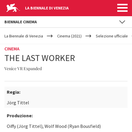
LA BIENNALE DI VENEZIA
BIENNALE CINEMA
YOUR
Salta al contenuto principale
ARE
La Biennale di Venezia
Cinema (2021)
Selezione ufficiale
HERE
CINEMA
THE LAST WORKER
Venice VR Expanded
Regia:
Jörg Tittel
Produzione:
Oiffy (Jörg Tittel), Wolf Wood (Ryan Bousfield)