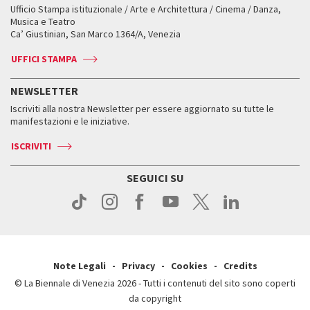
Workshop di critica teatrale
Ufficio Stampa istituzionale / Arte e Architettura / Cinema / Danza,
Fondi e Collezioni
Servizi al pubblico
Servizi al pubblico
Orari e sedi
Leone d’oro alla carriera
Musica e Teatro
Biennale College ASAC
Come raggiungerci
Orari e sedi
Come raggiungerci
Ca’ Giustinian, San Marco 1364/A, Venezia
Biglietti
Leone d’argento
Biennale Channel
Contatti
Biglietti
Contatti
Accrediti
Edizioni passate
UFFICI STAMPA
ASAC DATI
Press
Accrediti
Press
Servizi al pubblico
Storia
FAQ
NEWSLETTER
Come raggiungerci
Orari e sedi
Servizi al pubblico
Iscriviti alla nostra Newsletter per essere aggiornato su tutte le
Contatti
Biglietti
Orari e sedi
Come raggiungerci
manifestazioni e le iniziative.
Press
Servizi al pubblico
News
Contatti
ISCRIVITI
Come raggiungerci
Servizi al pubblico
Press
Contatti
Come raggiungerci
SEGUICI SU
Press
Contatti
Press
Note Legali
Privacy
Cookies
Credits
© La Biennale di Venezia 2026 - Tutti i contenuti del sito sono coperti
da copyright