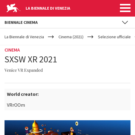
LA BIENNALE DI VENEZIA
BIENNALE CINEMA
YOUR
Salta al contenuto principale
ARE
La Biennale di Venezia
Cinema (2021)
Selezione ufficiale
HERE
CINEMA
SXSW XR 2021
Venice VR Expanded
World creator:
VRrOOm