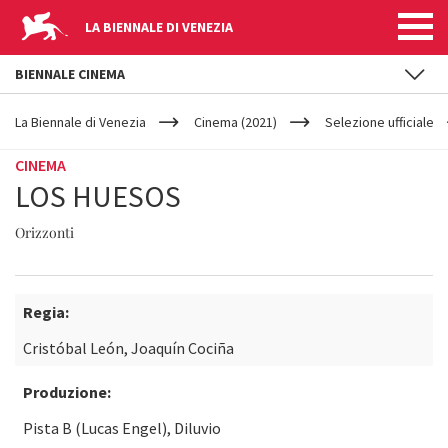
LA BIENNALE DI VENEZIA
BIENNALE CINEMA
YOUR
Salta al contenuto principale
ARE
La Biennale di Venezia
Cinema (2021)
Selezione ufficiale
HERE
CINEMA
LOS HUESOS
Orizzonti
Regia:
Cristóbal León, Joaquín Cociña
Produzione:
Pista B (Lucas Engel), Diluvio