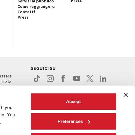
Press
Servizi al pubblico
Come raggiungerci
Contatti
Press
SEGUICI SU
 essere
ni e le
Accept
th your
ing. You
Preferences
.