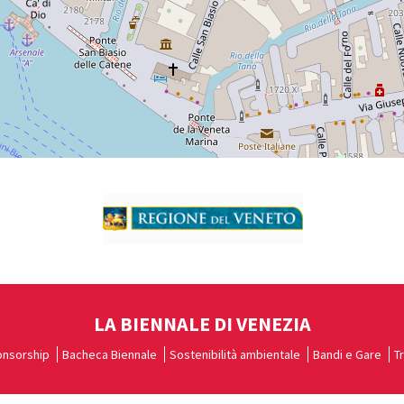
LA BIENNALE DI VENEZIA
nsorship
Bacheca Biennale
Sostenibilità ambientale
Bandi e Gare
T