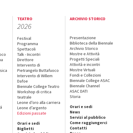
TEATRO
ARCHIVIO STORICO
2026
Presentazione
Festival
Biblioteca della Biennale
Programma
Archivio Storico
Spettacoli
Mostre e Attività
uoco
Talk - Incontri
Progetti Speciali
na
Direttore
Attività e incontri
Intervento di
Mostre Virtuali
sica
Pietrangelo Buttafuoco
Fondi e Collezioni
Intervento di Willem
Biennale College ASAC
Dafoe
Biennale Channel
Biennale College Teatro
ASAC DATI
Workshop di critica
Storia
teatrale
o
Leone d’oro alla carriera
Orari e sedi
i
Leone d’argento
News
Edizioni passate
Servizi al pubblico
Come raggiungerci
Orari e sedi
Contatti
Biglietti