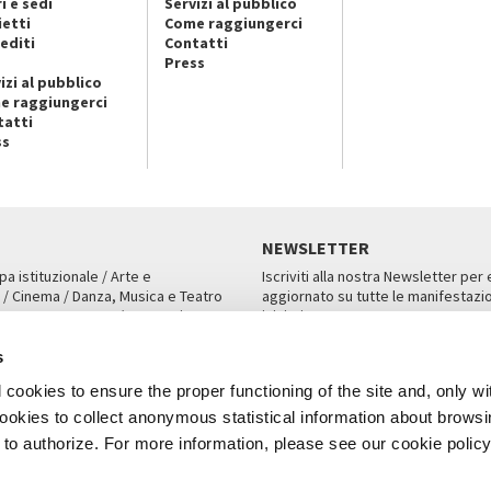
i e sedi
Servizi al pubblico
ietti
Come raggiungerci
editi
Contatti
Press
izi al pubblico
e raggiungerci
tatti
ss
NEWSLETTER
pa istituzionale / Arte e
Iscriviti alla nostra Newsletter per
 / Cinema / Danza, Musica e Teatro
aggiornato su tutte le manifestazio
an, San Marco 1364/A, Venezia
iniziative.
AMPA
ISCRIVITI
s
cookies to ensure the proper functioning of the site and, only wi
 cookies to collect anonymous statistical information about brows
o authorize. For more information, please see our cookie policy
Note Legali
Privacy
Cookies
Credits