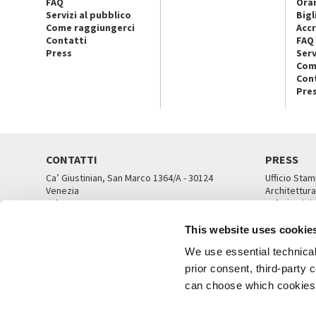
FAQ
Orar
Servizi al pubblico
Bigl
Come raggiungerci
Accr
Contatti
FAQ
Press
Serv
Com
Con
Pre
CONTATTI
PRESS
Ca’ Giustinian, San Marco 1364/A - 30124
Ufficio Stam
Venezia
Architettura
Tel. 041 5218711
Ca’ Giustini
email info@labiennale.org
UFFICI ST
This website uses cookie
TUTTI I CONTATTI
We use essential technical 
prior consent, third-party
can choose which cookies t