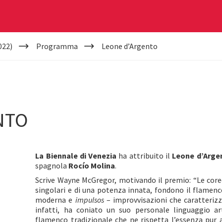
022)
Programma
Leone d’Argento
NTO
La Biennale di Venezia
ha attribuito il
Leone d’Arge
spagnola
Rocío Molina
.
Scrive Wayne McGregor, motivando il premio: “Le core
singolari e di una potenza innata, fondono il flamenco
moderna e
impulsos
– improvvisazioni che caratterizz
infatti, ha coniato un suo personale linguaggio art
flamenco tradizionale che ne rispetta l’essenza pur