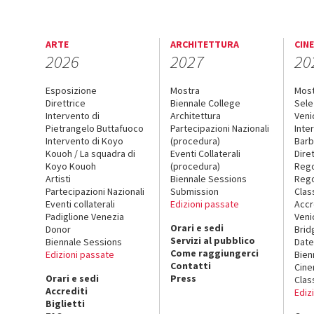
ARTE
ARCHITETTURA
CIN
2026
2027
20
Esposizione
Mostra
Mos
Direttrice
Biennale College
Sele
Intervento di
Architettura
Veni
Pietrangelo Buttafuoco
Partecipazioni Nazionali
Inte
Intervento di Koyo
(procedura)
Barb
Kouoh / La squadra di
Eventi Collaterali
Dire
Koyo Kouoh
(procedura)
Reg
Artisti
Biennale Sessions
Rego
Partecipazioni Nazionali
Submission
Clas
Eventi collaterali
Edizioni passate
Accr
Padiglione Venezia
Veni
Orari e sedi
Donor
Brid
Servizi al pubblico
Biennale Sessions
Date
Come raggiungerci
Edizioni passate
Bien
Contatti
Cin
Orari e sedi
Press
Clas
Accrediti
Ediz
Biglietti