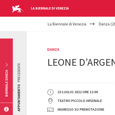
LA BIENNALE DI VENEZIA
YOUR
Salta al contenuto principale
La Biennale di Venezia
Danza (2
ARE
HERE
DANZA
LEONE D’ARGE
PRECEDENTE
BIENNALE DANZA
APPUNTAMENTO
23 LUGLIO 2022
ORE
12:00
TEATRO PICCOLO ARSENALE
INGRESSO SU PRENOTAZIONE