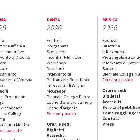
EMA
DANZA
MUSICA
26
2026
2026
tra
Festival
Festival
zione ufficiale
Programma
Direttrice
ce Immersive
Spettacoli
Intervento di
rvento di Alberto
Incontri - Film - Libri -
Pietrangelo Buttaf
era
Workshop
Intervento di Cateri
ttore
Direttore
Barbieri
olamento
Intervento di
Biennale College Mu
lamento Venezia
Pietrangelo Buttafuoco
Edizioni passate
sici
Intervento di Wayne
Orari e sedi
editi
McGregor
Biglietti
ce Production
Biennale College Danza
Accrediti
ge
Leone d’oro alla carriera
Servizi al pubblic
 e scadenze
Leone d’argento
Come raggiungerc
nale College
Edizioni passate
Contatti
ema
Orari e sedi
Press
sici fuori Mostra
Biglietti
ioni passate
Accrediti