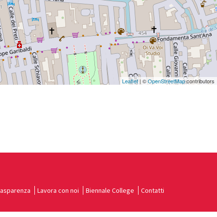
Leaflet
| ©
OpenStreetMap
contributors
rasparenza
Lavora con noi
Biennale College
Contatti