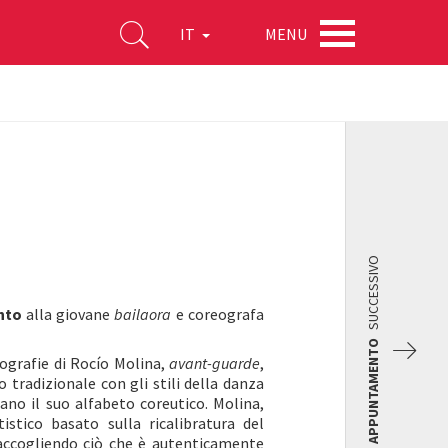
MENU
IT
SUCCESSIVO
nto
alla giovane
bailaora
e coreografa
APPUNTAMENTO
ografie di Rocío Molina,
avant-guarde
,
 tradizionale con gli stili della danza
ano il suo alfabeto coreutico. Molina,
istico basato sulla ricalibratura del
 accogliendo ciò che è autenticamente