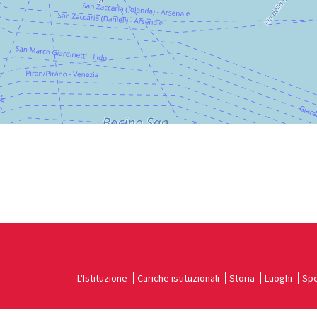
SCOPRI LA SEDE
Vedi
su
Google
Maps
L'Istituzione
Cariche istituzionali
Storia
Luoghi
Spo